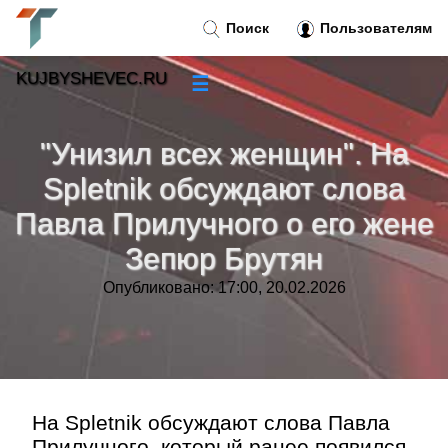
Поиск
Пользователям
KUJBYSHEVEC.RU
☰
Новости
»
"Унизил всех женщин". На
Тренды новостей
»
Spletnik обсуждают слова
Павла Прилучного о его жене
Рубрики
»
Зепюр Брутян
Правила
»
Опубликовано: 17:00, 20.02.2026
Контакт
»
На Spletnik обсуждают слова Павла
Прилучного, который ранее появился