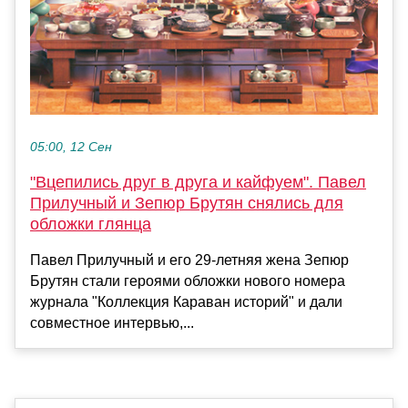
05:00, 12 Сен
"Вцепились друг в друга и кайфуем". Павел
Прилучный и Зепюр Брутян снялись для
обложки глянца
Павел Прилучный и его 29-летняя жена Зепюр
Брутян стали героями обложки нового номера
журнала "Коллекция Караван историй" и дали
совместное интервью,...