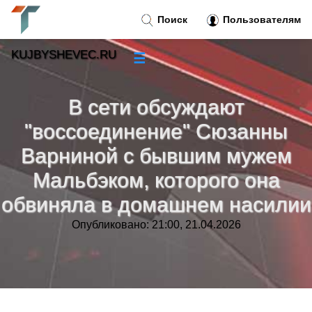
Поиск
Пользователям
KUJBYSHEVEC.RU
☰
Новости
»
В сети обсуждают
Тренды новостей
»
"воссоединение" Сюзанны
Варниной с бывшим мужем
Рубрики
»
Мальбэком, которого она
обвиняла в домашнем насилии
Правила
»
Опубликовано: 21:00, 21.04.2026
Контакт
»