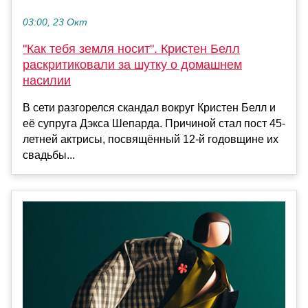
03:00, 23 Окт
"Как тебя земля носит". Кристен Белл
раскритиковали за шутку о домашнем
насилии
В сети разгорелся скандал вокруг Кристен Белл и
её супруга Дэкса Шепарда. Причиной стал пост 45-
летней актрисы, посвящённый 12-й годовщине их
свадьбы...