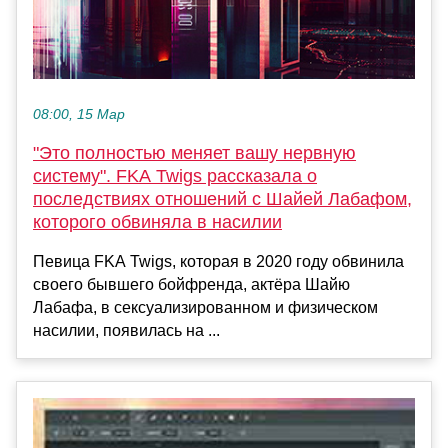
08:00, 15 Мар
"Это полностью меняет вашу нервную
систему". FKA Twigs рассказала о
последствиях отношений с Шайей Лабафом,
которого обвиняла в насилии
Певица FKA Twigs, которая в 2020 году обвинила
своего бывшего бойфренда, актёра Шайю
Лабафа, в сексуализированном и физическом
насилии, появилась на ...