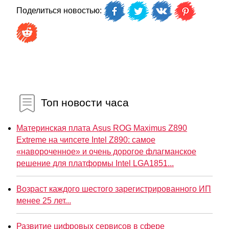
Поделиться новостью:
Топ новости часа
Материнская плата Asus ROG Maximus Z890
Extreme на чипсете Intel Z890: самое
«навороченное» и очень дорогое флагманское
решение для платформы Intel LGA1851...
Возраст каждого шестого зарегистрированного ИП
менее 25 лет...
Развитие цифровых сервисов в сфере