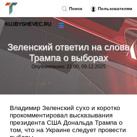
Поиск
Пользователям
KUJBYSHEVEC.RU
☰
Новости
»
Зеленский ответил на слова
Тренды новостей
»
Трампа о выборах
Опубликовано: 21:00, 09.12.2025
Рубрики
»
Правила
»
Контакт
»
Владимир Зеленский сухо и коротко
прокомментировал высказывания
президента США Дональда Трампа о
том, что на Украине следует провести