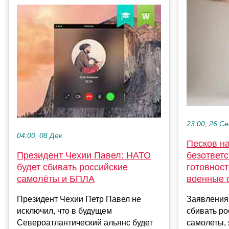
23:00, 26 С
04:00, 08 Дек
Песков н
Президент Чехии Павел: НАТО
безответ
будет сбивать российские
готовнос
самолёты и БПЛА
военные 
Президент Чехии Петр Павел не
Заявления
исключил, что в будущем
сбивать р
Североатлантический альянс будет
самолеты,