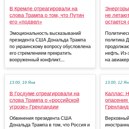
В Кремле отреагировали на
Энергоры
слова Трампа о том, что Путин
не летаю
его «подвел»
остается 
Эмоциональность высказываний
Политичес
президента США Дональда Трампа
политика 
по украинскому вопросу обусловлена
продолжаю
его стремлением прекратить
нефть. Из-
вооруженный конфликт....
на авиакеро
13:00, 19 Янв
13:00, 12 Ян
В Госдуме отреагировали на
Каллас: 
слова Трампа о «российской
опасения
угрозе» Гренландии
Гренланд
Обвинения президента США
Верховный
Дональда Трампа в том, что Россия и
иностранн