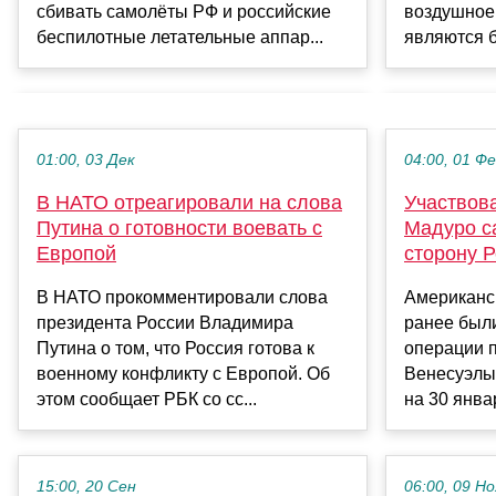
сбивать самолёты РФ и российские
воздушное 
беспилотные летательные аппар...
являются б
01:00, 03 Дек
04:00, 01 Ф
В НАТО отреагировали на слова
Участвов
Путина о готовности воевать с
Мадуро с
Европой
сторону Р
В НАТО прокомментировали слова
Американс
президента России Владимира
ранее был
Путина о том, что Россия готова к
операции п
военному конфликту с Европой. Об
Венесуэлы
этом сообщает РБК со сс...
на 30 январ
15:00, 20 Сен
06:00, 09 Но