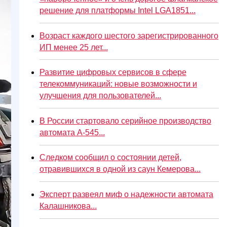
решение для платформы Intel LGA1851...
Возраст каждого шестого зарегистрированного
ИП менее 25 лет...
Развитие цифровых сервисов в сфере
телекоммуникаций: новые возможности и
улучшения для пользователей...
В России стартовало серийное производство
автомата А-545...
Следком сообщил о состоянии детей,
отравившихся в одной из саун Кемерова...
Эксперт развеял миф о надежности автомата
Калашникова...