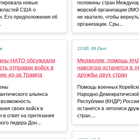
тировала новые
половины стран Междуна
 властей США о
морской организации (IMO)
и. Его предположения об
не хватило, чтобы вернуть
.
организации. Сры...
ев
13:00, 09 Окт
аны НАТО обсуждали
Медведев: помощь КН
ть отправки войск в
навсегда останется в л
ию из-за Трампа
дружбы двух стран
ены
Помощь военных Корейск
антического альянса
Народно-Демократическо
 возможность
Республики (КНДР) России
ния своих войск в
останется в летописи дру
 в ответ на притязания
стран....
ого лидера Дон...