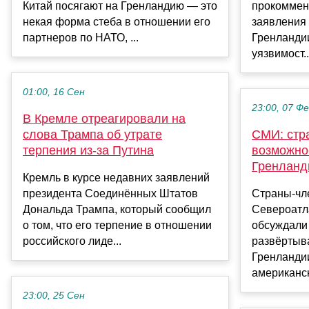
Китай посягают на Гренландию — это
прокоммен
некая форма стеба в отношении его
заявления
партнеров по НАТО, ...
Гренланди
уязвимост..
01:00, 16 Сен
23:00, 07 Ф
В Кремле отреагировали на
слова Трампа об утрате
СМИ: стр
терпения из-за Путина
возможнос
Гренланд
Кремль в курсе недавних заявлений
президента Соединённых Штатов
Страны-чл
Дональда Трампа, который сообщил
Североатл
о том, что его терпение в отношении
обсуждали
российского лиде...
развёртыва
Гренландии
американск
23:00, 25 Сен