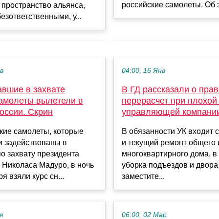
российские самолеты. Об э
пространство альянса,
езответственными, у...
ев
04:00, 16 Янв
авшие в захвате
В ГД рассказали о прав
амолеты вылетели в
перерасчет при плохой
оссии. Скрин
управляющей компани
кие самолеты, которые
В обязанности УК входит
и задействованы в
и текущий ремонт общего
о захвату президента
многоквартирного дома, в 
 Николаса Мадуро, в ночь
уборка подъездов и двора
я взяли курс сн...
заместите...
я
06:00, 02 Мар