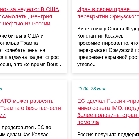
нок за неделю: В США
Иран в своем праве — 
т самолеты, Венгрия
перекрытии Ормузског
с нефтью из России
Вице-спикер Совета Феде
кие битвы в США и
Константин Косачев
Дональда Трампа
прокомментировал то, что
т колебать цены на
перекрывает Ормузский п
за шатдауна падает спрос
предрекает взрывной рост
син, в то же время Венг...
углево...
в
23:00, 28 Ноя
НАТО может развеять
ЕС сделал России «пр
 Трампа о безопасности
мимо совета IMO: подд
ии
более половины стран 
помогла
 представитель ЕС по
ым делам Кая Каллас
Россия получила поддерж