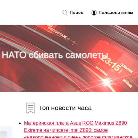
Поиск
Пользователям
н НАТО сбивать самолеты
Топ новости часа
Материнская плата Asus ROG Maximus Z890
Extreme на чипсете Intel Z890: самое
«навороченное» и очень дорогое флагманское