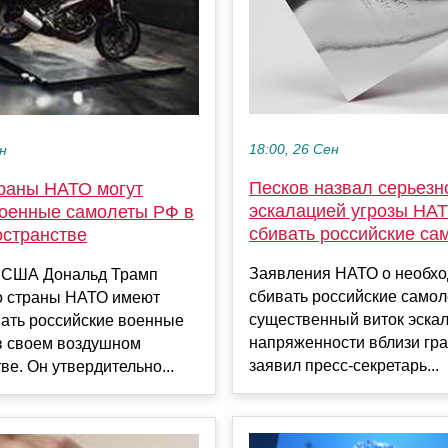
18:00, 26 Сен
ен
Песков назвал серьезн
траны НАТО могут
эскалацией угрозы НА
военные самолеты РФ в
сбивать российские са
остранстве
Заявления НАТО о необх
 США Дональд Трамп
сбивать российские самоле
то страны НАТО имеют
существенный виток эска
вать российские военные
напряженности вблизи гра
в своем воздушном
заявил пресс-секретарь...
ве. Он утвердительно...