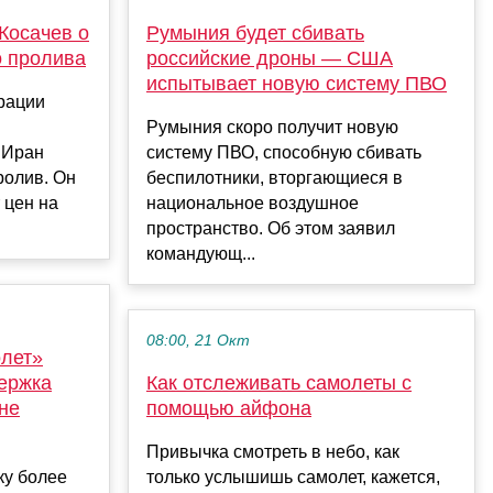
Косачев о
Румыния будет сбивать
о пролива
российские дроны — США
испытывает новую систему ПВО
рации
Румыния скоро получит новую
 Иран
систему ПВО, способную сбивать
ролив. Он
беспилотники, вторгающиеся в
 цен на
национальное воздушное
пространство. Об этом заявил
командующ...
08:00, 21 Окт
олет»
ержка
Как отслеживать самолеты с
не
помощью айфона
Привычка смотреть в небо, как
ку более
только услышишь самолет, кажется,