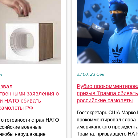
23:00, 23 Сен
ен
Рубио прокомментиров
азвал
призыв Трампа сбивать
ственными заявления о
российские самолеты
ти НАТО сбивать
самолеты РФ
Госсекретарь США Марко 
прокомментировал слова
 о готовности стран НАТО
американского президент
оссийские военные
Трампа, призвавшего НАТ
 якобы нарушающие