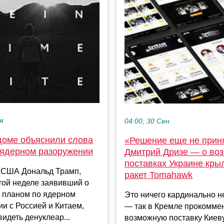
я
04:00, 30 Сен
доме объяснили слова
«Решение еще не приня
 ядерном разоружении
Дмитрий Дризе — о во
поставках Украине кры
 США Дональд Трамп,
ракет Tomahawk
той неделе заявивший о
д планом по ядерном
Это ничего кардинально н
и с Россией и Китаем,
— так в Кремле прокомме
видеть денуклеар...
возможную поставку Киев