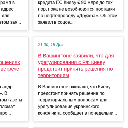
Трамп в
кредита ЕС Киеву € 90 млрд до тех
 адрес
пор, пока не возобновятся поставки
й для
по нефтепроводу «Дружба». Об этом
том зая...
заявил в соцсе...
21:00, 15 Дек
В Вашингтоне заявили, что для
ношениях
урегулирования с РФ Киеву
 встрече
предстоит принять решения по
территориям
ксандр
В Вашингтоне ожидают, что Киеву
». В
предстоит принять решение по
том газеты
территориальным вопросам для
ипломат
урегулирования украинского
ро...
конфликта, сообщает в понедельни...