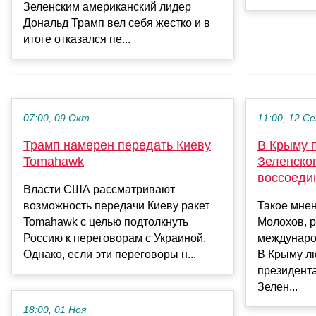
Зеленским американский лидер
Дональд Трамп вел себя жестко и в
итоге отказался пе...
07:00, 09 Окт
11:00, 12 С
Трамп намерен передать Киеву
В Крыму 
Tomahawk
Зеленског
воссоеди
Власти США рассматривают
возможность передачи Киеву ракет
Такое мнен
Tomahawk с целью подтолкнуть
Молохов, р
Россию к переговорам с Украиной.
междунаро
Однако, если эти переговоры н...
В Крыму л
президент
Зелен...
18:00, 01 Ноя