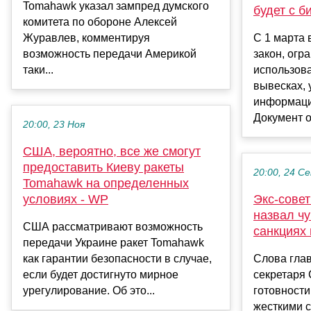
Tomahawk указал зампред думского
будет с б
комитета по обороне Алексей
Журавлев, комментируя
С 1 марта 
возможность передачи Америкой
закон, ог
таки...
использов
вывесках, 
информаци
Документ о.
20:00, 23 Ноя
США, вероятно, все же смогут
предоставить Киеву ракеты
20:00, 24 С
Tomahawk на определенных
условиях - WP
Экс-сове
назвал ч
США рассматривают возможность
санкциях
передачи Украине ракет Tomahawk
как гарантии безопасности в случае,
Слова гла
если будет достигнуто мирное
секретаря
урегулирование. Об это...
готовности
жесткими 