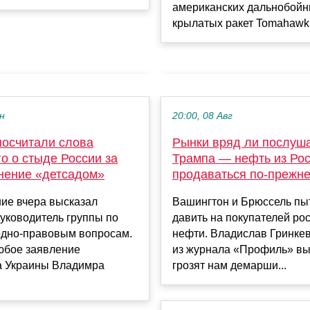
американских дальнобой
крылатых ракет Tomahawk. 
ен
20:00, 08 Авг
посчитали слова
Рынки вряд ли послуш
о о стыде России за
Трампа — нефть из Рос
нение «детсадом»
продаваться по-прежн
ие вчера высказал
Вашингтон и Брюссель пы
уководитель группы по
давить на покупателей ро
дно-правовым вопросам.
нефти. Владислав Гринкев
юбое заявление
из журнала «Профиль» вы
а Украины Владимра
грозят нам демарши...