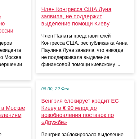
Член Конгресса США Луна
ь
заявила, не поддержит
ою
выделение помощи Киеву
оссии
Член Палаты представителей
деров
Конгресса США, республиканка Анна
резидента
Паулина Луна заявила, что никогда
то Москва
не поддерживала выделение
авершении
финансовой помощи киевскому ...
06:00, 22 Фев
Венгрия блокирует кредит ЕС
 в Москве
Киеву в € 90 млрд до
явлениям
возобновления поставок по
«Дружбе»
е
Венгрия заблокировала выделение