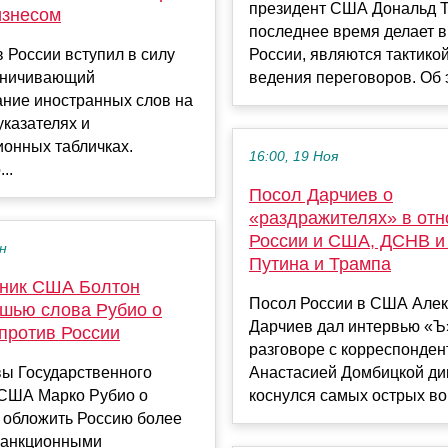
президент США Дональд 
изнесом
последнее время делает в
в России вступил в силу
России, являются тактико
раничивающий
ведения переговоров. Об э
ание иностранных слов на
указателях и
онных табличках.
16:00, 19 Ноя
..
Посол Дарчиев о
«раздражителях» в от
России и США, ДСНВ и
ен
Путина и Трампа
тник США Болтон
Посол России в США Але
ушью слова Рубио о
Дарчиев дал интервью «Ъ
 против России
разговоре с корреспонден
вы Государственного
Анастасией Домбицкой д
 США Марко Рубио о
коснулся самых острых воп
 обложить Россию более
санкционными