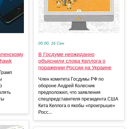
05:00, 16 Сен
еленскому
В Госдуме неожиданно
ahawk
объяснили слова Келлога о
поражении России на Украине
Трамп
ы
Член комитета Госдумы РФ по
о
обороне Андрей Колесник
влять
предположил, что заявления
ты
спецпредставителя президента США
Кита Келлога о якобы «проигрыше»
Росс...