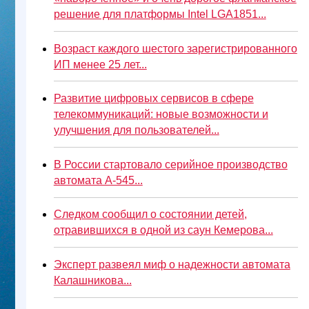
решение для платформы Intel LGA1851...
Возраст каждого шестого зарегистрированного
ИП менее 25 лет...
Развитие цифровых сервисов в сфере
телекоммуникаций: новые возможности и
улучшения для пользователей...
В России стартовало серийное производство
автомата А-545...
Следком сообщил о состоянии детей,
отравившихся в одной из саун Кемерова...
Эксперт развеял миф о надежности автомата
Калашникова...