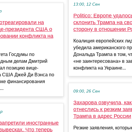
13:00, 12 Сен
р
Politico: Европе удалос
 отреагировали на
склонить Трампа на св
це-президента США о
сторону в отношении Р
овании конфликта на
Коалиция европейских ли
убедила американского п
тета Госдумы по
Дональда Трампа в том, ч
дным делам Дмитрий
«не заинтересована» в з
ал позицию вице-
конфликта на Украине...
а США Джей Ди Вэнса по
вке финансирования
..
09:00, 26 Сен
Захарова озвучила, как
отнеслись к резким за
ар
Трампа в адрес России
 запретили иностранные
Резкие заявления, которы
вывесках. Что теперь