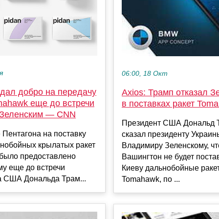
я
06:00, 18 Окт
 дал добро на передачу
Axios: Трамп отказал З
mahawk еще до встречи
в поставках ракет Tom
 Зеленским — CNN
Президент США Дональд 
 Пентагона на поставку
сказал президенту Украин
ьнобойных крылатых ракет
Владимиру Зеленскому, чт
было предоставлено
Вашингтон не будет поста
му еще до встречи
Киеву дальнобойные раке
а США Дональда Трам...
Tomahawk, по ...