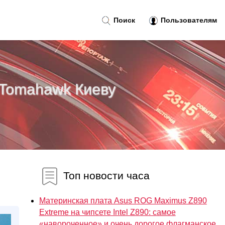
Поиск
Пользователям
 Tomahawk Киеву
Топ новости часа
Материнская плата Asus ROG Maximus Z890
Extreme на чипсете Intel Z890: самое
«навороченное» и очень дорогое флагманское