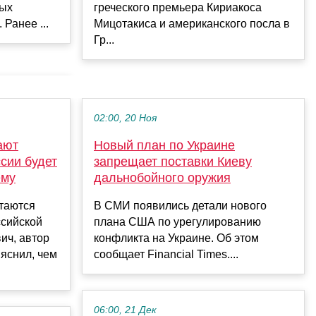
ных
греческого премьера Кириакоса
Ранее ...
Мицотакиса и американского посла в
Гр...
02:00, 20 Ноя
ают
Новый план по Украине
сии будет
запрещает поставки Киеву
ему
дальнобойного оружия
таются
В СМИ появились детали нового
ссийской
плана США по урегулированию
ич, автор
конфликта на Украине. Об этом
яснил, чем
сообщает Financial Times....
06:00, 21 Дек