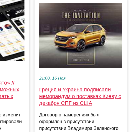
21:00, 16 Ноя
то» //
зможных
Греция и Украина подписали
латых
меморандум о поставках Киеву с
декабря СПГ из США
е изменит
Договор о намерениях был
нтировали
оформлен в присутствии
у
присутствии Владимира Зеленского,