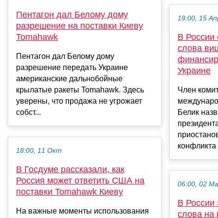
Пентагон дал Белому дому
19:00, 15 Ап
разрешение на поставки Киеву
Tomahawk
В России
слова ви
Пентагон дал Белому дому
финансир
разрешение передать Украине
Украине
американские дальнобойные
крылатые ракеты Tomahawk. Здесь
Член коми
уверены, что продажа не угрожает
междунаро
собст...
Белик назв
президент
приостано
конфликта .
18:00, 11 Окт
В Госдуме рассказали, как
Россия может ответить США на
06:00, 02 М
поставки Tomahawk Киеву
В России
На важные моменты использования
слова на 