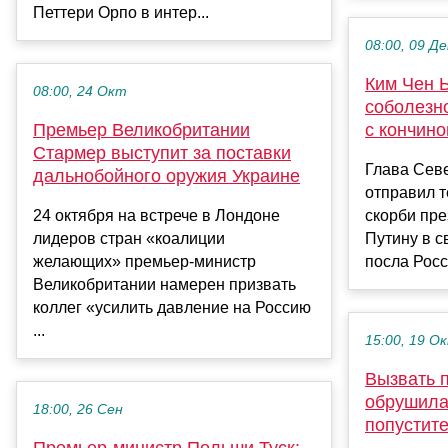
Петтери Орпо в интер...
08:00, 09 Де
Ким Чен 
08:00, 24 Окт
соболезн
Премьер Великобритании
с кончин
Стармер выступит за поставки
Глава Сев
дальнобойного оружия Украине
отправил 
24 октября на встрече в Лондоне
скорби пр
лидеров стран «коалиции
Путину в с
желающих» премьер-министр
посла Росс
Великобритании намерен призвать
коллег «усилить давление на Россию
...
15:00, 19 О
Вызвать п
обрушила
18:00, 26 Сен
попустит
Премьер-министр Польши Туск: