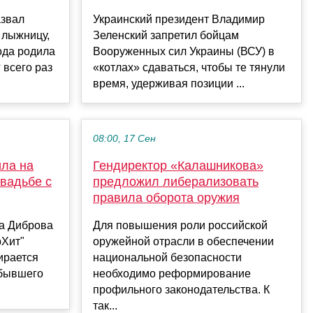
азвал
Украинский президент Владимир
 лыжницу,
Зеленский запретил бойцам
ода родила
Вооруженных сил Украины (ВСУ) в
 всего раз
«котлах» сдаваться, чтобы те тянули
время, удерживая позиции ...
08:00, 17 Сен
ила на
Гендиректор «Калашникова»
свадьбе с
предложил либерализовать
правила оборота оружия
а Диброва
Для повышения роли российской
рХит"
оружейной отрасли в обеспечении
ирается
национальной безопасности
 бывшего
необходимо реформирование
профильного законодательства. К
так...