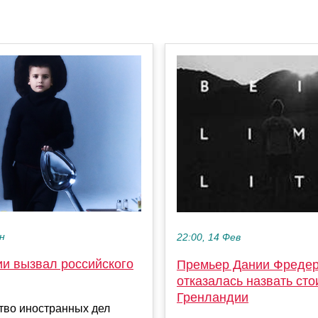
ен
22:00, 14 Фев
и вызвал российского
Премьер Дании Фредер
отказалась назвать сто
Гренландии
тво иностранных дел