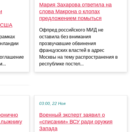
Мария Захарова ответила на
и
слова Макрона о клопах
предложением помыться
с США
Офпред российского МИД не
 рамках
оставила без внимания
енландии
прозвучавшие обвинения
французских властей в адрес
соглашение
Москвы на тему распространения в
...
республике постел...
03:00, 22 Ноя
ронично
Военный эксперт заявил о
 лыжнику
«списании» ВСУ ради оружия
Запада