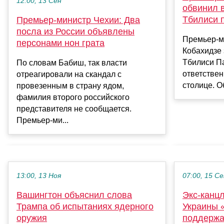
12:00, 13 Сен
обвинил 
Тбилиси 
Премьер-министр Чехии: Два
посла из России объявлены
Премьер-м
персонами нон грата
Кобахидзе 
Тбилиси Па
По словам Бабиш, так власти
ответствен
отреагировали на скандал с
столице. О
провезенным в страну ядом,
фамилия второго российского
представителя не сообщается.
Премьер-ми...
13:00, 13 Ноя
07:00, 15 С
Вашингтон объяснил слова
Экс-канц
Трампа об испытаниях ядерного
Украины 
оружия
поддержа