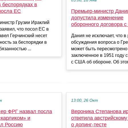
03:00, 28 Янв
в беспорядках в
посла ЕС
Премьер-министр Дани
допустила изменение
инистр Грузии Ираклий
оборонного договора 
заявил, что посол ЕС в
вел Герчинский несет
Дания не исключает, что в
ность за беспорядки в
обсуждения вопроса о Гр
бязанностью ...
может быть пересмотрено
заключенное в 1951 году 
с США об обороне. Об этом
ен
13:00, 26 Окт
лер ФРГ назвал посла
Вероника Степанова и
«карликом» и
ответила австрийскому
л Россию
о допинг-тесте