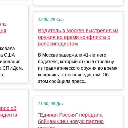
13:00, 29 Сен
ила
Дня
Водитель в Москве выстрелил из
оружия во время конфликта с
велосипедистом
иковала
та США
В Москве задержали 41-летнего
рирование
водителя, который открыл стрельбу
со СПИДом.
из травматического оружия во время
...
конфликта с велосипедистом. Об
этом сообщила пресс...
11:00, 08 Дек
прос об
зидента
"Единая Россия" передала
бойцам СВО новую партию
оружия