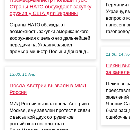
Германия 
Страны НАТО обсуждают закупку
Украину, в
оружия у США для Украины
вопрос о 
Страны НАТО обсуждают
нанесенно
возможность закупки американского
газопровод
вооружения с целью его дальнейшей
передачи на Украину, заявил
премьер-министр Польши Дональд ...
11:00, 14 Но
Пекин вы
за заявле
13:00, 11 Апр
Пекин выр
Посла Австрии вызвали в МИД
представл
России
заявлений
МИД России вызвал посла Австрии в
Японии Са
Москве, ему заявлен протест в связи
были расц
с высылкой двух сотрудников
ошибочные 
российского посольства в