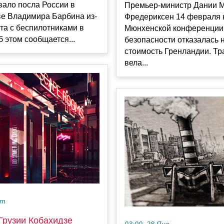
вало посла России в
Премьер-министр Дании М
ве Владимира Барбина из-
Фредериксен 14 февраля 
та с беспилотниками в
Мюнхенской конференции
 этом сообщается...
безопасности отказалась 
стоимость Гренландии. Т
вела...
кт
Грузии Кобахидзе