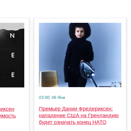
03:00, 06 Янв
Премьер Дании Фредериксен:
иксен
нападение США на Гренландию
имость
будет означать конец НАТО