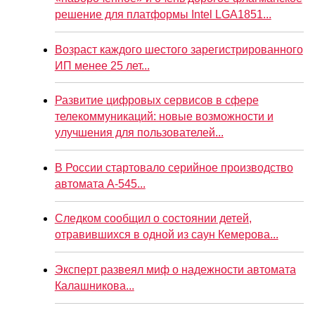
решение для платформы Intel LGA1851...
Возраст каждого шестого зарегистрированного
ИП менее 25 лет...
Развитие цифровых сервисов в сфере
телекоммуникаций: новые возможности и
улучшения для пользователей...
В России стартовало серийное производство
автомата А-545...
Следком сообщил о состоянии детей,
отравившихся в одной из саун Кемерова...
Эксперт развеял миф о надежности автомата
Калашникова...