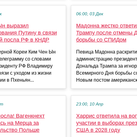
к
06:00, 03 Дек
Ын выразил
Мадонна жестко ответ
ования Путину в связи
Трампу после отмены 
ой посла РФ в КНДР
борьбы со СПИДом
ерной Кореи Ким Чен Ын
Певица Мадонна раскрит
телеграмму со словами
администрацию президен
езиденту РФ Владимиру
Дональда Трампа за игно
вязи с уходом из жизни
Всемирного Дня борьбы 
ии в Пхеньян...
Новым постом американска
кт
23:00, 10 Апр
осла! Вагенкнехт
Харрис ответила на во
сь на Мерца за
участии в выборах пре
ельство Польше
США в 2028 году