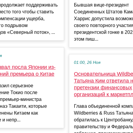
продолжает поддерживать
Бывшая вице-президент
место того чтобы ставить
Соединенных Штатов Кам
компенсации ущерба,
Харрис допустила возмож
го подрывом
своего повторного участия
ов «Северный поток», ...
президентской гонке в 202
этом пиш...
я
01:00, 26 Ноя
звал посла Японии из-
ний премьера о Китае
Основательница Wildber
Татьяна Ким ответила 
азил серьезное
претензии финансовых
ение Токио после
организаций к маркетп
 премьер-министра
наэ Такаити, которые
Глава объединенной комп
енены Китаем как
Wildberries & Russ Татьян
и непр...
обратилась к Центробанку
правительству и Федерал