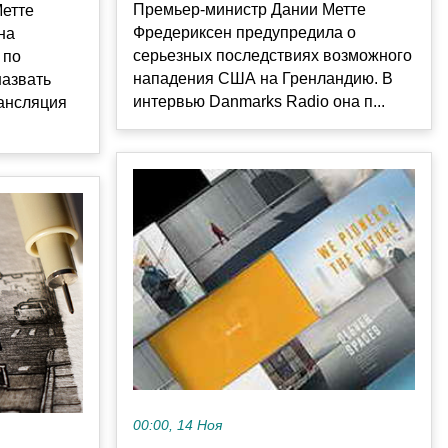
Премьер-министр Дании Метте
етте
Фредериксен предупредила о
на
серьезных последствиях возможного
 по
нападения США на Гренландию. В
назвать
интервью Danmarks Radio она п...
рансляция
00:00, 14 Ноя