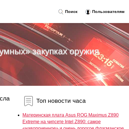
Поиск
Пользователям
зумных» закупках оружия
осла
Топ новости часа
Материнская плата Asus ROG Maximus Z890
Extreme на чипсете Intel Z890: самое
«навороченное» и очень дорогое флагманское