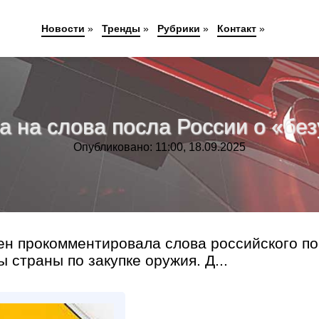
Новости
»
Тренды
»
Рубрики
»
Контакт
»
 на слова посла России о «бе
Опубликовано: 11:00, 18.09.2025
н прокомментировала слова российского п
страны по закупке оружия. Д...