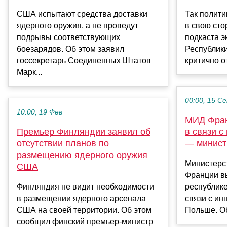
США испытают средства доставки
Так полити
ядерного оружия, а не проведут
в свою сто
подрывы соответствующих
подкаста э
боезарядов. Об этом заявил
Республик
госсекретарь Соединенных Штатов
критично от
Марк...
00:00, 15 С
10:00, 19 Фев
МИД Фран
Премьер Финляндии заявил об
в связи 
отсутствии планов по
— минист
размещению ядерного оружия
Министерс
США
Франции вы
Финляндия не видит необходимости
республик
в размещении ядерного арсенала
связи с ин
США на своей территории. Об этом
Польше. Об
сообщил финский премьер-министр