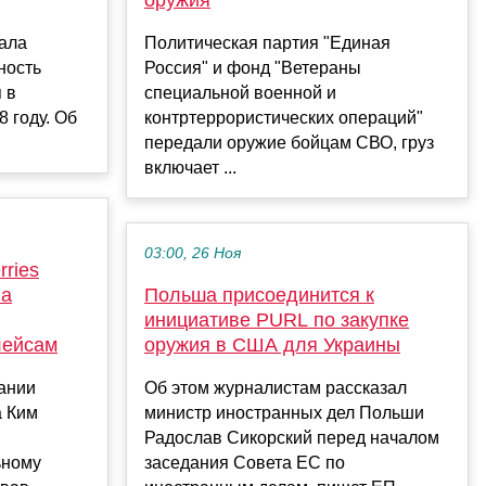
ала
Политическая партия "Единая
ность
Россия" и фонд "Ветераны
 в
специальной военной и
8 году. Об
контртеррористических операций"
передали оружие бойцам СВО, груз
включает ...
03:00, 26 Ноя
ries
на
Польша присоединится к
инициативе PURL по закупке
лейсам
оружия в США для Украины
ании
Об этом журналистам рассказал
а Ким
министр иностранных дел Польши
,
Радослав Сикорский перед началом
ьному
заседания Совета ЕС по