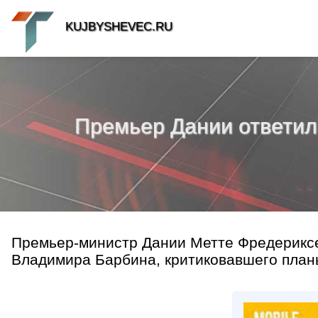
KUJBYSHEVEC.RU
Премьер Дании ответила
Премьер-министр Дании Метте Фредериксе
Владимира Барбина, критиковавшего планы 