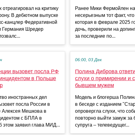
к отреагировал на критику
Ранее Мики Фермойлен н
рону. В дебютном выпуске
несерьезным тот факт, что
кс-канцлер Федеративной
которая в феврале 2025 г
и Германия Шредер
дочь, проверили на допинг
озвалс...
за последние по...
ен
06:00, 03 Дек
ции вызовет посла РФ
Полина Диброва ответ
с инцидентом в Польше
слухи о примирении и 
р
бывшем мужем
тво иностранных дел
Модель и блогерша Полин
зовет посла России в
в беседе с изданием "Ста
е Алексея Мешкова в
опровергла слухи, что соб
цидентом с БПЛА в
повторно выйти замуж за
 этом заявил глава МИД...
супруга – телеведущег...