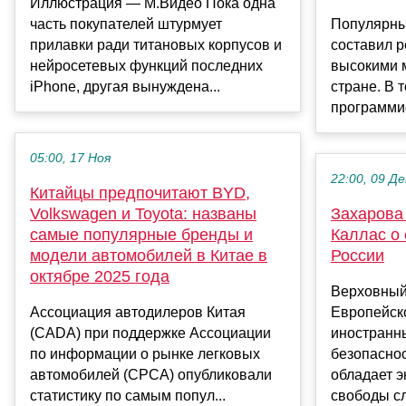
Иллюстрация — М.Видео Пока одна
часть покупателей штурмует
Популярны
прилавки ради титановых корпусов и
составил р
нейросетевых функций последних
высокими 
iPhone, другая вынуждена...
стране. В 
программис
05:00, 17 Ноя
22:00, 09 Де
Китайцы предпочитают BYD,
Volkswagen и Toyota: названы
Захарова
самые популярные бренды и
Каллас о 
модели автомобилей в Китае в
России
октябре 2025 года
Верховный
Ассоциация автодилеров Китая
Европейско
(CADA) при поддержке Ассоциации
иностранн
по информации о рынке легковых
безопаснос
автомобилей (CPCA) опубликовали
обладает э
статистику по самым попул...
свободы сл.