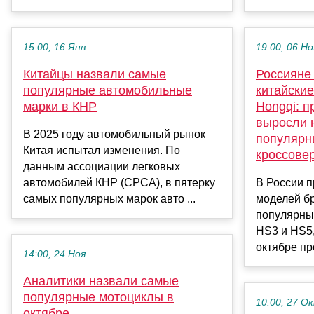
15:00, 16 Янв
19:00, 06 Но
Китайцы назвали самые
Россияне
популярные автомобильные
китайски
марки в КНР
Hongqi: п
выросли 
В 2025 году автомобильный рынок
популярн
Китая испытал изменения. По
кроссове
данным ассоциации легковых
автомобилей КНР (CPCA), в пятерку
В России п
самых популярных марок авто ...
моделей бр
популярные
HS3 и HS5,
октябре пр
14:00, 24 Ноя
Аналитики назвали самые
популярные мотоциклы в
10:00, 27 О
октябре