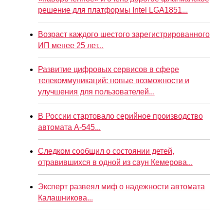
решение для платформы Intel LGA1851...
Возраст каждого шестого зарегистрированного
ИП менее 25 лет...
Развитие цифровых сервисов в сфере
телекоммуникаций: новые возможности и
улучшения для пользователей...
В России стартовало серийное производство
автомата А-545...
Следком сообщил о состоянии детей,
отравившихся в одной из саун Кемерова...
Эксперт развеял миф о надежности автомата
Калашникова...