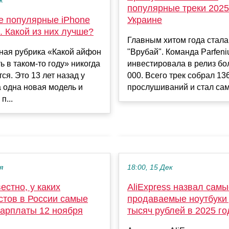
к
популярные треки 2025
е популярные iPhone
Украине
. Какой из них лучше?
Главным хитом года стала
ная рубрика «Какой айфон
"Врубай". Команда Parfeni
ь в таком-то году» никогда
инвестировала в релиз бо
ся. Это 13 лет назад у
000. Всего трек собрал 13
 одна новая модель и
прослушиваний и стал само
п...
я
18:00, 15 Дек
естно, у каких
AliExpress назвал самы
стов в России самые
продаваемые ноутбуки 
зарплаты 12 ноября
тысяч рублей в 2025 го