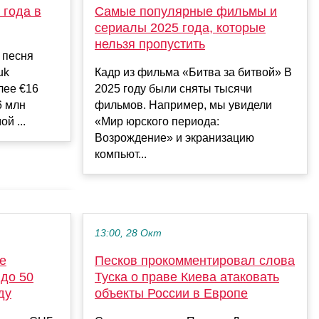
 года в
Самые популярные фильмы и
сериалы 2025 года, которые
нельзя пропустить
 песня
uk
Кадр из фильма «Битва за битвой» В
лее €16
2025 году были сняты тысячи
6 млн
фильмов. Например, мы увидели
й ...
«Мир юрского периода:
Возрождение» и экранизацию
компьют...
13:00, 28 Окт
е
Песков прокомментировал слова
до 50
Туска о праве Киева атаковать
ду
объекты России в Европе