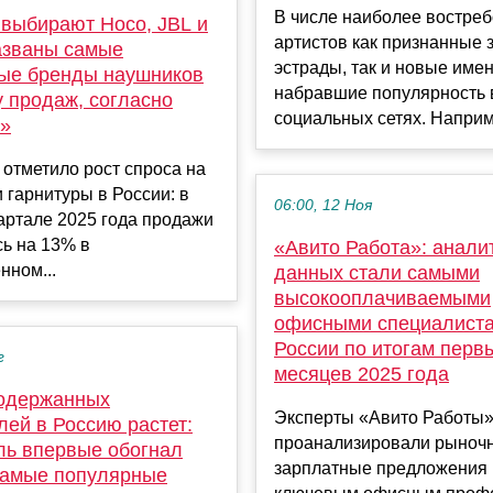
В числе наиболее востре
 выбирают Hoco, JBL и
артистов как признанные 
азваны самые
эстрады, так и новые имен
ые бренды наушников
набравшие популярность 
у продаж, согласно
социальных сетях. Наприме
»
отметило рост спроса на
 гарнитуры в России: в
06:00, 12 Ноя
артале 2025 года продажи
ь на 13% в
«Авито Работа»: анали
нном...
данных стали самыми
высокооплачиваемыми
офисными специалиста
России по итогам перв
г
месяцев 2025 года
одержанных
Эксперты «Авито Работы
ей в Россию растет:
проанализировали рыноч
ль впервые обогнал
зарплатные предложения 
самые популярные