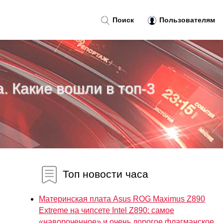
Поиск
Пользователям
. Какие вошли в топ-3
Топ новости часа
Материнская плата Asus ROG Maximus Z890
Extreme на чипсете Intel Z890: самое
«навороченное» и очень дорогое флагманское