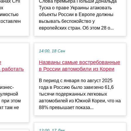
транах СНГ
Слова премьера Польши Дональда
ых
Туска о праве Украины атаковать
оимостью
объекты России в Европе должны
составлен
вызывать беспокойство у
европейских стран. Об этом 28 о...
14:00, 18 Сен
е
Названы самые востребованные
 работать
в России автомобили из Кореи
В период с января по август 2025
изнес-
года в Россию было завезено 61,6
пулярной
тысячи подержанных легковых
, при этом
автомобилей из Южной Кореи, что на
т там не
88% превышает показа...
12:00, 17 Дек