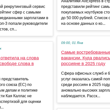
Аналитики AliExpress в с
й рекрутинговый сервис
представили рейтинг сам
ейтинг сфер с самыми
покупаемых ноутбуков ст
медианными зарплатами в
до 50 000 рублей. Список 
топ-3 попали руководители
на основе данных о ко...
тов, сп...
09:00, 01 Янв
к
Самые востребованны
 ответила на слова
вакансии. Куда рвались
свободе слова в
россияне в 2025 году
Сфера офисных служб и б
 представитель
услуг оказалась самой по
го союза (ЕС) по
среди россиян в 2025 году
ым делам и политике
аномально высоких зарпла
ти Кая Каллас не
наблюдается. Расск...
кспертизой для оценки
..