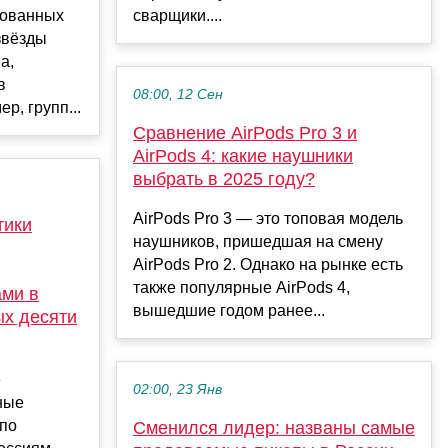
бованных
сварщики....
звёзды
а,
в
08:00, 12 Сен
р, групп...
Сравнение AirPods Pro 3 и
AirPods 4: какие наушники
выбрать в 2025 году?
AirPods Pro 3 — это топовая модель
тики
наушников, пришедшая на смену
AirPods Pro 2. Однако на рынке есть
также популярные AirPods 4,
ми в
вышедшие годом ранее...
ых десяти
»
02:00, 23 Янв
ные
по
Сменился лидер: названы самые