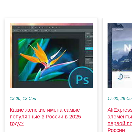
13:00, 12 Сен
17:00, 29 С
Какие женские имена самые
AliExpres
популярные в России в 2025
элементы
году?
первой п
России