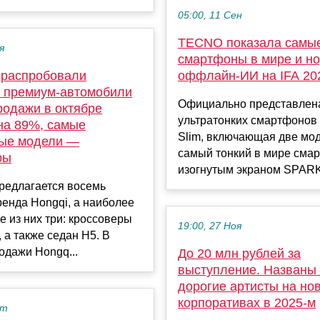
05:00, 11 Сен
TECNO показала самые
я
смартфоны в мире и но
 распробовали
оффлайн-ИИ на IFA 20
е премиум-автомобили
Официально представлен
родажи в октябре
ультратонких смартфоно
на 89%, самые
Slim, включающая две мод
ые модели —
самый тонкий в мире сма
ры
изогнутым экраном SPARK S
редлагается восемь
енда Hongqi, а наиболее
 из них три: кроссоверы
19:00, 27 Ноя
 а также седан H5. В
одажи Hongq...
До 20 млн рублей за
выступление. Названы
дорогие артисты на но
корпоративах в 2025-м
кт