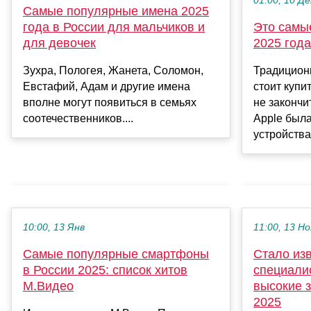
01:00, 10 Де
Самые популярные имена 2025
года в России для мальчиков и
Это самы
для девочек
2025 года
Зухра, Пологея, Жанета, Соломон,
Традицион
Евстафий, Адам и другие имена
стоит купит
вполне могут появиться в семьях
не закончит
соотечественников....
Apple была
устройства 
10:00, 13 Янв
11:00, 13 Но
Самые популярные смартфоны
Стало изв
в России 2025: список хитов
специали
М.Видео
высокие 
2025