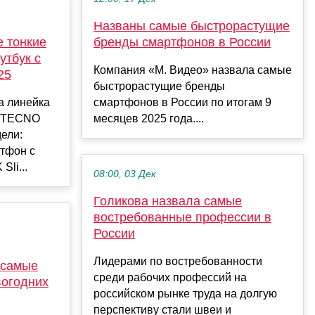
Названы самые быстрорастущие
 тонкие
бренды смартфонов в России
утбук с
Компания «М. Видео» назвала самые
25
быстрорастущие бренды
а линейка
смартфонов в России по итогам 9
в TECNO
месяцев 2025 года....
ели:
ртфон с
li...
08:00, 03 Дек
Голикова назвала самые
востребованные профессии в
России
Лидерами по востребованности
 самые
среди рабочих профессий на
вогодних
российском рынке труда на долгую
перспективу стали швеи и