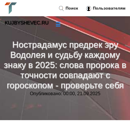
Поиск
Пользователям
KUJBYSHEVEC.RU
☰
Новости
»
Нострадамус предрек эру
Тренды новостей
»
Водолея и судьбу каждому
знаку в 2025: слова пророка в
Рубрики
»
точности совпадают с
гороскопом - проверьте себя
Правила
»
Опубликовано: 00:00, 21.09.2025
Контакт
»