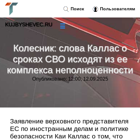
Поиск
Пользователям
KUJBYSHEVEC.RU
☰
Новости
»
Колесник: слова Каллас о
Тренды новостей
»
сроках СВО исходят из ее
комплекса неполноценности
Рубрики
»
Опубликовано: 12:00, 12.09.2025
Правила
»
Контакт
»
Заявление верховного представителя
ЕС по иностранным делам и политике
безопасности Каи Каллас о том, что