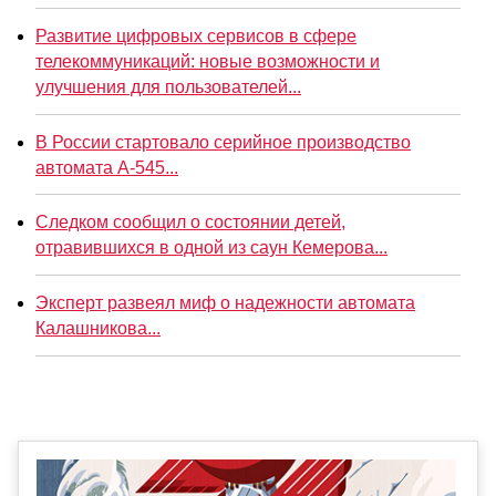
Развитие цифровых сервисов в сфере
телекоммуникаций: новые возможности и
улучшения для пользователей...
В России стартовало серийное производство
автомата А-545...
Следком сообщил о состоянии детей,
отравившихся в одной из саун Кемерова...
Эксперт развеял миф о надежности автомата
Калашникова...