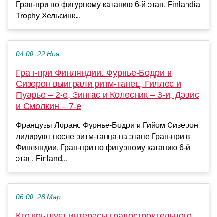
Гран-при по фигурному катанию 6-й этап, Finlandia
Trophy Хельсинк...
04:00, 22 Ноя
Гран-при Финляндии. Фурнье-Бодри и
Сизерон выиграли ритм-танец, Гиллес и
Пуарье – 2-е, Зингас и Колесник – 3-и, Дэвис
и Смолкин – 7-е
Французы Лоранс Фурнье-Бодри и Гийом Сизерон
лидируют после ритм-танца на этапе Гран-при в
Финляндии. Гран-при по фигурному катанию 6-й
этап, Finland...
06:00, 28 Мар
Кто крышует интересы градостроительного