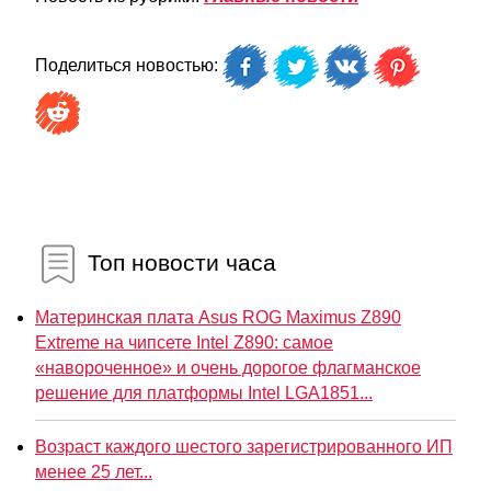
Поделиться новостью:
Топ новости часа
Материнская плата Asus ROG Maximus Z890
Extreme на чипсете Intel Z890: самое
«навороченное» и очень дорогое флагманское
решение для платформы Intel LGA1851...
Возраст каждого шестого зарегистрированного ИП
менее 25 лет...