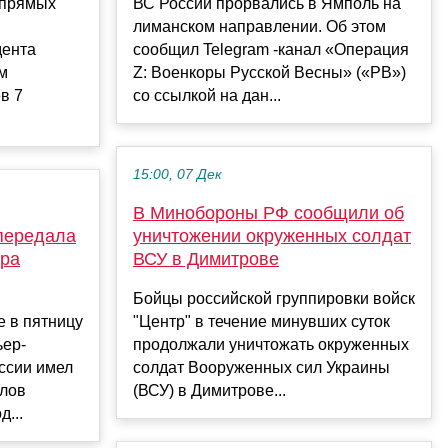
 прямых
ВС России прорвались в Ямполь на
лиманском направлении. Об этом
дента
сообщил Telegram -канал «Операция
м
Z: Военкоры Русской Весны» («РВ»)
в 7
со ссылкой на дан...
15:00, 07 Дек
В Минобороны РФ сообщили об
передала
уничтожении окруженных солдат
ира
ВСУ в Димитрове
Бойцы российской группировки войск
е в пятницу
"Центр" в течение минувших суток
ьер-
продолжали уничтожать окруженных
ссии имел
солдат Вооруженных сил Украины
слов
(ВСУ) в Димитрове...
...