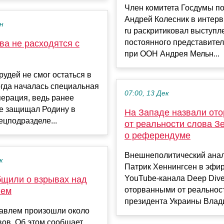
Член комитета Госдумы п
Андрей Колесник в интер
ен
ru раскритиковал выступл
постоянного представите
ва не расходятся с
при ООН Андрея Мельн...
удей не смог остаться в
огда началась специальная
07:00, 13 Дек
ерация, ведь ранее
е защищал Родину в
На Западе назвали от
ецподразделе...
от реальности слова З
о референдуме
Внешнеполитический ана
к
Патрик Хеннингсен в эфи
YouTube-канала Deep Dive
щили о взрывах над
оторванными от реальнос
лем
президента Украины Влади
авлем произошли около
ов. Об этом сообщает