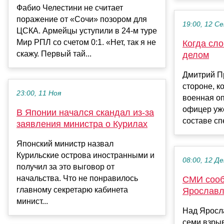
Фабио Челестини не считает
поражение от «Сочи» позором для
19:00, 12 С
ЦСКА. Армейцы уступили в 24-м туре
Мир РПЛ со счетом 0:1. «Нет, так я не
Когда сло
скажу. Первый тай...
делом
Дмитрий Пр
стороне, к
23:00, 11 Ноя
военная оп
офицер уж
В Японии начался скандал из-за
составе сп
заявления министра о Курилах
Японский министр назвал
Курильские острова иностранными и
08:00, 12 Де
получил за это выговор от
начальства. Что не понравилось
СМИ сооб
главному секретарю кабинета
Ярослав
минист...
Над Яросл
семи взрыв