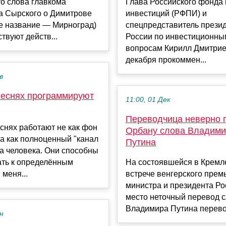
то слова главкома
Глава Российского фонда
а Сырского о Димитрове
инвестиций (РФПИ) и
ое название — Мирноград)
спецпредставитель прези
ствуют действ...
России по инвестиционны
вопросам Кирилл Дмитрие
декабря прокоммен...
в
песнях программируют
11:00, 01 Дек
Переводчица неверно 
снях работают не как фон
Орбану слова Владим
 а как полноценный "канал
Путина
а человека. Они способны
ать к определённым
На состоявшейся в Кремл
 меня...
встрече венгерского прем
министра и президента Ро
место неточный перевод 
Владимира Путина перевод
ен