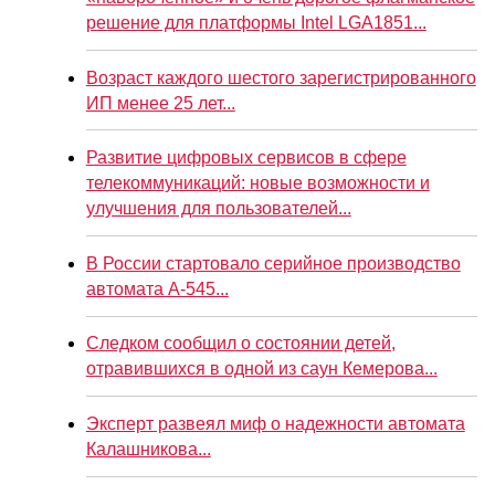
решение для платформы Intel LGA1851...
Возраст каждого шестого зарегистрированного
ИП менее 25 лет...
Развитие цифровых сервисов в сфере
телекоммуникаций: новые возможности и
улучшения для пользователей...
В России стартовало серийное производство
автомата А-545...
Следком сообщил о состоянии детей,
отравившихся в одной из саун Кемерова...
Эксперт развеял миф о надежности автомата
Калашникова...