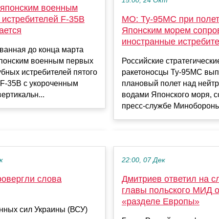
15:00, 24 Окт
 японским военным
 истребителей F-35B
МО: Ту-95МС при полет
ается
Японским морем сопр
иностранные истребит
ванная до конца марта
японским военным первых
Российские стратегически
бных истребителей пятого
ракетоносцы Ту-95МС вы
 F-35B с укороченным
плановый полет над нейт
вертикальн...
водами Японского моря, 
пресс-службе Минобороны 
к
22:00, 07 Дек
ровергли слова
Дмитриев ответил на с
главы польского МИД 
«разделе Европы»
нных сил Украины (ВСУ)