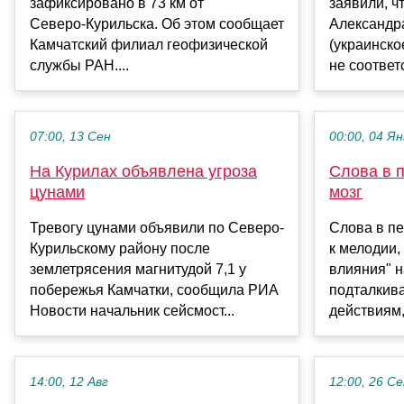
зафиксировано в 73 км от
заявили, ч
Северо‑Курильска. Об этом сообщает
Александр
Камчатский филиал геофизической
(украинск
службы РАН....
не соответ
07:00, 13 Сен
00:00, 04 Ян
На Курилах объявлена угроза
Слова в 
цунами
мозг
Тревогу цунами объявили по Северо-
Слова в пе
Курильскому району после
к мелодии,
землетрясения магнитудой 7,1 у
влияния" н
побережья Камчатки, сообщила РИА
подталкив
Новости начальник сейсмост...
действиям,
14:00, 12 Авг
12:00, 26 С