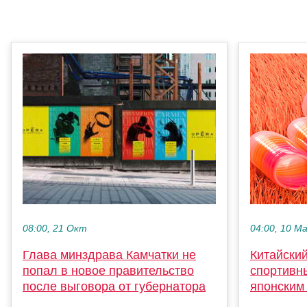
04:00, 10 М
08:00, 21 Окт
Китайски
Глава минздрава Камчатки не
спортивн
попал в новое правительство
японским
после выговора от губернатора