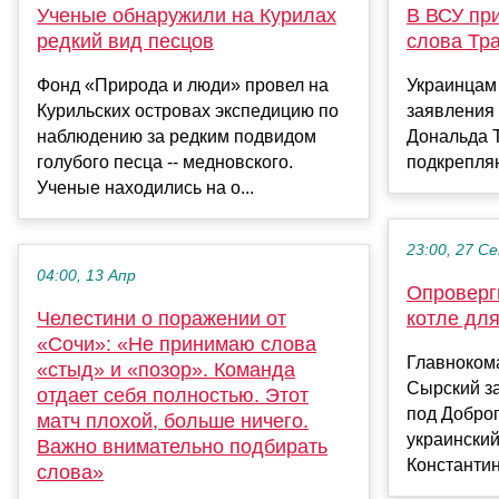
Ученые обнаружили на Курилах
В ВСУ пр
редкий вид песцов
слова Тр
Фонд «Природа и люди» провел на
Украинцам
Курильских островах экспедицию по
заявления
наблюдению за редким подвидом
Дональда Т
голубого песца -- медновского.
подкрепляю
Ученые находились на о...
23:00, 27 С
04:00, 13 Апр
Опроверг
Челестини о поражении от
котле дл
«Сочи»: «Не принимаю слова
Главноком
«стыд» и «позор». Команда
Сырский з
отдает себя полностью. Этот
под Добро
матч плохой, больше ничего.
украинский
Важно внимательно подбирать
Константин
слова»