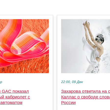
ар
22:00, 09 Дек
й GAC показал
Захарова ответила на 
ый кабриолет с
Каллас о свободе слов
 автоматом
России