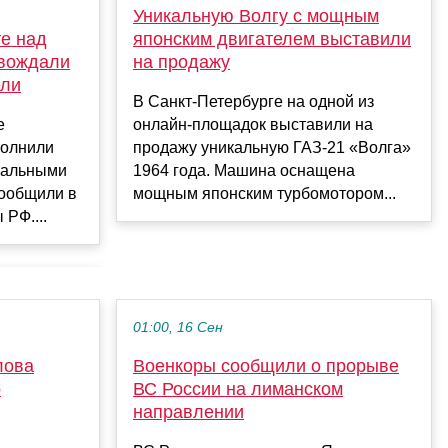
Уникальную Волгу с мощным
е над
японским двигателем выставили
овождали
на продажу
ели
В Санкт-Петербурге на одной из
е
онлайн-площадок выставили на
полнили
продажу уникальную ГАЗ-21 «Волга»
ральными
1964 года. Машина оснащена
сообщили в
мощным японским турбомотором...
РФ....
01:00, 16 Сен
лова
Военкоры сообщили о прорыве
о
ВС России на лиманском
направлении