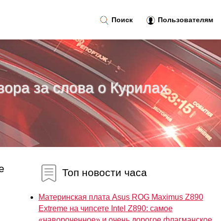
Поиск
Пользователям
ора за слова о Курилах
е
Топ новости часа
Материнская плата Asus ROG Maximus Z890
Extreme на чипсете Intel Z890: самое
«навороченное» и очень дорогое флагманское