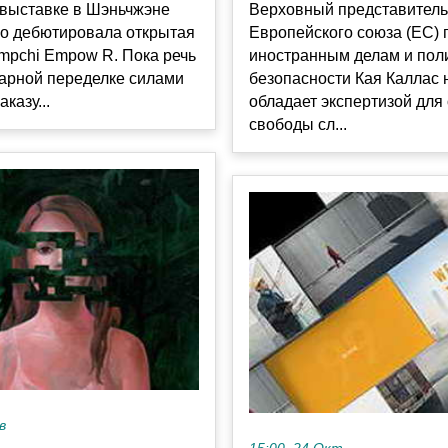
-выставке в Шэньчжэне
Верховный представитель
о дебютировала открытая
Европейского союза (ЕС) 
mpchi Empow R. Пока речь
иностранным делам и пол
тарной переделке силами
безопасности Кая Каллас 
аказу...
обладает экспертизой для
свободы сл...
в