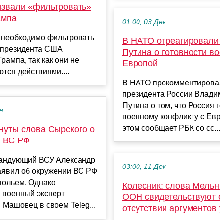
извали «фильтровать»
ампа
01:00, 03 Дек
 необходимо фильтровать
В НАТО отреагировали
 президента США
Путина о готовности во
рампа, так как они не
Европой
тся действиями....
В НАТО прокомментирова
президента России Влади
Путина о том, что Россия г
ен
военному конфликту с Евр
этом сообщает РБК со сс...
нуты слова Сырского о
я ВС РФ
андующий ВСУ Александр
03:00, 11 Дек
аявил об окружении ВС РФ
польем. Однако
Колесник: слова Мельн
 военный эксперт
ООН свидетельствуют 
 Машовец в своем Teleg...
отсутствии аргументов 