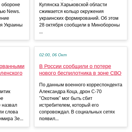
о обороне
Купянска Харьковской области
вью News.
сжимается кольцо окружения
ение
украинских формирований. Об этом
ля Украины
28 октября сообщили в Минобороны
...
02:00, 06 Окт
орванными
В России сообщили о потере
еленского
нового беспилотника в зоне СВО
По данным военного корреспондента
литик
Александра Коца, дрон С-70
ре
"Охотник" мог быть сбит
 назвал
истребителем, который его
ти слова
сопровождал. В социальных сетях
мира Зе...
появил...