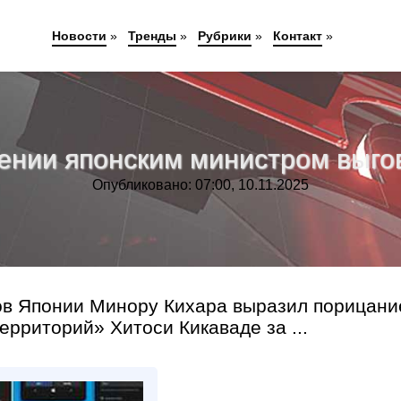
Новости
»
Тренды
»
Рубрики
»
Контакт
»
нии японским министром выгов
Опубликовано: 07:00, 10.11.2025
ов Японии Минору Кихара выразил порицани
рриторий» Хитоси Кикаваде за ...