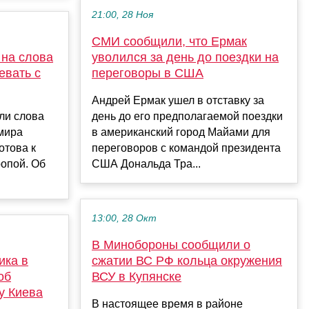
21:00, 28 Ноя
СМИ сообщили, что Ермак
 на слова
уволился за день до поездки на
евать с
переговоры в США
Андрей Ермак ушел в отставку за
ли слова
день до его предполагаемой поездки
мира
в американский город Майами для
отова к
переговоров с командой президента
опой. Об
США Дональда Тра...
13:00, 28 Окт
В Минобороны сообщили о
ика в
сжатии ВС РФ кольца окружения
об
ВСУ в Купянске
у Киева
В настоящее время в районе