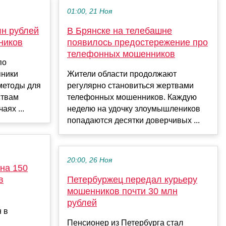
01:00, 21 Ноя
лн рублей
В Брянске на телебашне
ников
появилось предостережение про
телефонных мошенников
по
пники
Жители области продолжают
методы для
регулярно становиться жертвами
ствам
телефонных мошенников. Каждую
аях ...
неделю на удочку злоумышлеников
попадаются десятки доверчивых ...
20:00, 26 Ноя
на 150
в
Петербуржец передал курьеру
мошенников почти 30 млн
рублей
 в
Пенсионер из Петербурга стал