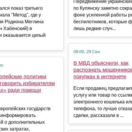
Передвижение украински
ался показ третьего
по Купянску заметно сокр
иала "Метод", где у
фоне усиленной работы р
ля Родиона Меглина
беспилотников, которые 
н Хабенский) в
лишь редкие случ...
и оказывается целый
08:00, 29 Сен
В МВД объяснили, как
кт
распознать мошеннико
опейские политики
покупках в интернете
 говорить избирателям
Если продавец предлагает
ах» ради помощи
услугу или товар по ссылк
электронного кошелька ил
вропейских государств
телефона, то лучше отказа
 информировать
сделки, рассказали в ...
ей о дополнительных
ких затратах,