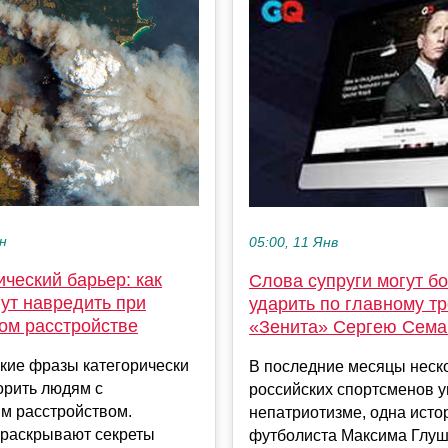
ен
05:00, 11 Янв
ческий барьер: как
Слова супруги могут б
ут навредить при
ударить по главному т
ом расстройстве
«Зенита» Сергею Сема
акие фразы категорически
В последние месяцы неск
орить людям с
российских спортсменов у
м расстройством.
непатриотизме, одна исто
 раскрывают секреты
футболиста Максима Глу