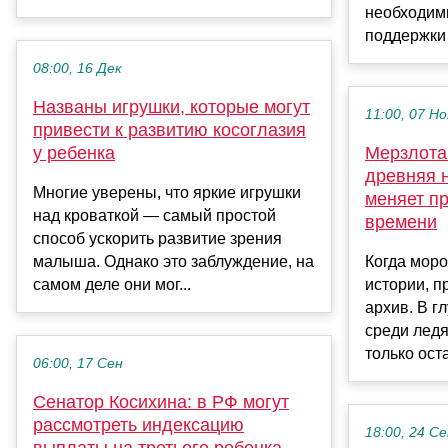
необходим
поддержки У
08:00, 16 Дек
Названы игрушки, которые могут
11:00, 07 Но
привести к развитию косоглазия
у ребенка
Мерзлота
древняя 
Многие уверены, что яркие игрушки
меняет п
над кроваткой — самый простой
времени
способ ускорить развитие зрения
малыша. Однако это заблуждение, на
Когда моро
самом деле они мог...
истории, п
архив. В г
среди ледя
только оста
06:00, 17 Сен
Сенатор Косихина: в РФ могут
рассмотреть индексацию
18:00, 24 С
выплаты на третьего ребенка