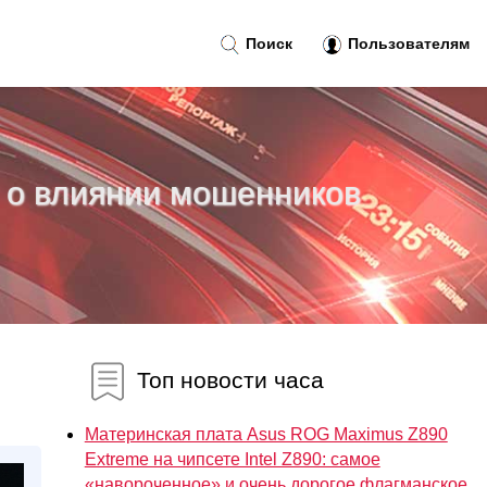
Поиск
Пользователям
ь о влиянии мошенников
Топ новости часа
Материнская плата Asus ROG Maximus Z890
Extreme на чипсете Intel Z890: самое
«навороченное» и очень дорогое флагманское