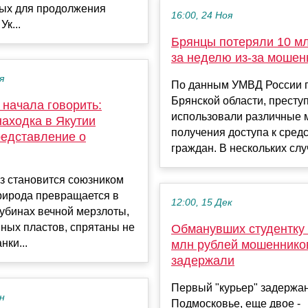
ых для продолжения
16:00, 24 Ноя
к...
Брянцы потеряли 10 м
за неделю из-за мошен
я
По данным УМВД России 
Брянской области, престу
 начала говорить:
использовали различные 
находка в Якутии
получения доступа к сред
редставление о
граждан. В нескольких случ
з становится союзником
рирода превращается в
12:00, 15 Дек
лубинах вечной мерзлоты,
ных пластов, спрятаны не
Обманувших студентку 
нки...
млн рублей мошеннико
задержали
Первый "курьер" задержан
ен
Подмосковье, еще двое -