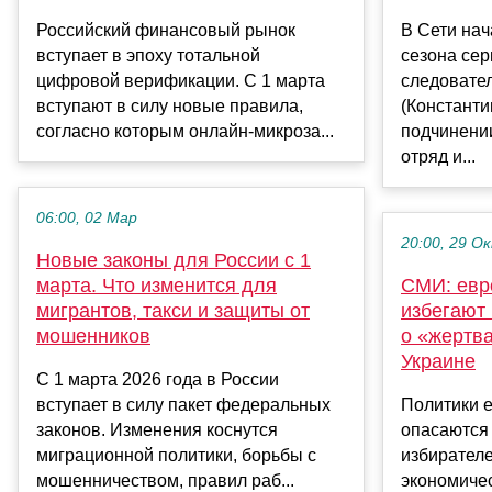
Российский финансовый рынок
В Сети нач
вступает в эпоху тотальной
сезона сер
цифровой верификации. С 1 марта
следовате
вступают в силу новые правила,
(Константи
согласно которым онлайн-микроза...
подчинени
отряд и...
06:00, 02 Мар
20:00, 29 О
Новые законы для России с 1
марта. Что изменится для
СМИ: евр
мигрантов, такси и защиты от
избегают
мошенников
о «жертв
Украине
С 1 марта 2026 года в России
вступает в силу пакет федеральных
Политики е
законов. Изменения коснутся
опасаются
миграционной политики, борьбы с
избирател
мошенничеством, правил раб...
экономичес