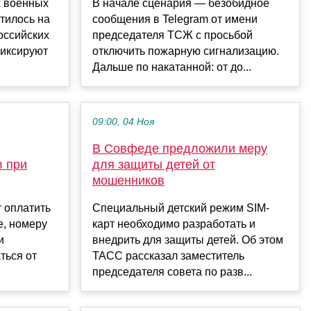
х военных
В начале сценария — безобидное
атилось на
сообщения в Telegram от имени
оссийских
председателя ТСЖ с просьбой
фиксируют
отключить пожарную сигнализацию.
Дальше по накатанной: от до...
09:00, 04 Ноя
В Совфеде предложили меру
в при
для защиты детей от
мошенников
 оплатить
Специальный детский режим SIM-
е, номеру
карт необходимо разработать и
и
внедрить для защиты детей. Об этом
ться от
ТАСС рассказал заместитель
председателя совета по разв...