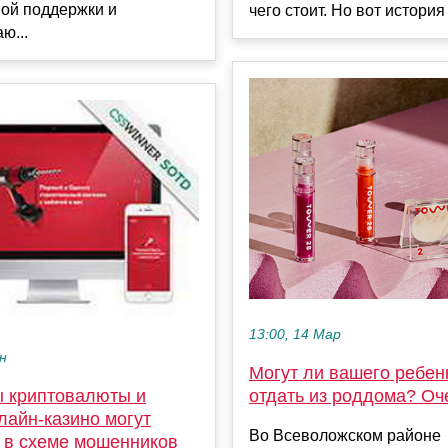
ой поддержки и
чего стоит. Но вот история .
ю...
13:00, 14 Мар
ен
Могут ли вашего ребен
 криптовалюты и
отдать из роддома? Оч
лайн-казино могут
Во Всеволожском районе
я в схеме мошенников