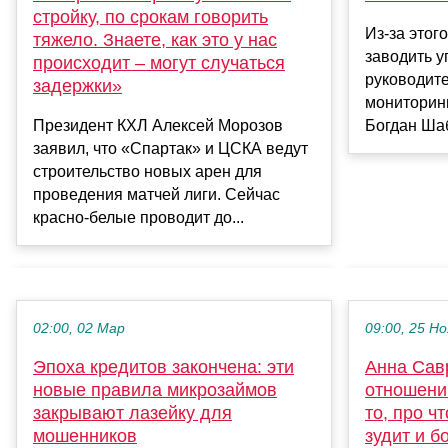
стройку, по срокам говорить
Из-за этог
тяжело. Знаете, как это у нас
заводить у
происходит – могут случаться
руководит
задержки»
мониторинг
Президент КХЛ Алексей Морозов
Богдан Шаб
заявил, что «Спартак» и ЦСКА ведут
строительство новых арен для
проведения матчей лиги. Сейчас
красно-белые проводит до...
02:00, 02 Мар
09:00, 25 Но
Эпоха кредитов закончена: эти
Анна Сав
новые правила микрозаймов
отношени
закрывают лазейку для
то, про ч
мошенников
зудит и б