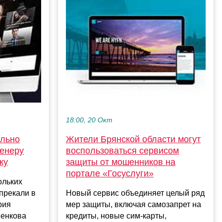
18:00, 20 Окт
ольно
Жители Брянской области могут
ренеру
воспользоваться сервисом
ку
защиты от мошенников на
портале «Госуслуги»
ольких
прекали в
Новый сервис объединяет целый ряд
рия
мер защиты, включая самозапрет на
шенкова
кредиты, новые сим-карты,