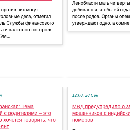
Ленобласти мать четверт
о против них могут
добивается, чтобы ей отд
головные дела, отметил
после родов. Органы опек
ель Службы финансового
утверждают одно, а сомнен
а и валютного контроля
ля...
я
12:00, 28 Сен
ранская: Тема
МВД предупредило о з
й с родителями – это
мошенников с индийск
то хочется говорить, что
номеров
олит