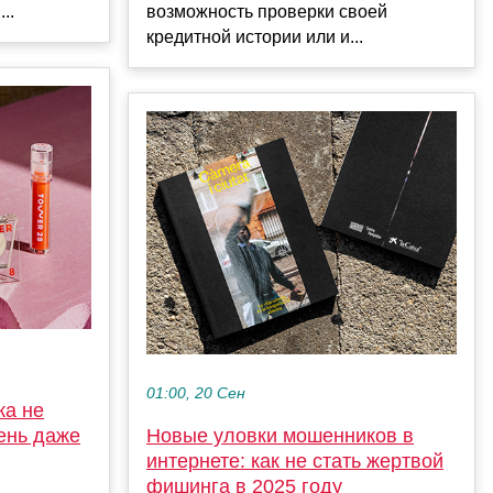
..
возможность проверки своей
кредитной истории или и...
01:00, 20 Сен
ка не
ень даже
Новые уловки мошенников в
интернете: как не стать жертвой
фишинга в 2025 году