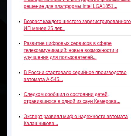
решение для платформы Intel LGA1851...
Возраст каждого шестого зарегистрированного
ИП менее 25 лет...
Развитие цифровых сервисов в сфере
телекоммуникаций: новые возможности и
улучшения для пользователей...
В России стартовало серийное производство
автомата А-545...
Следком сообщил о состоянии детей,
отравившихся в одной из саун Кемерова...
Эксперт развеял миф о надежности автомата
Калашникова...