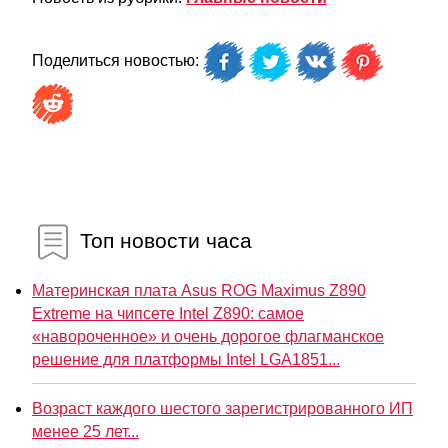
Поделиться новостью:
Топ новости часа
Материнская плата Asus ROG Maximus Z890
Extreme на чипсете Intel Z890: самое
«навороченное» и очень дорогое флагманское
решение для платформы Intel LGA1851...
Возраст каждого шестого зарегистрированного ИП
менее 25 лет...