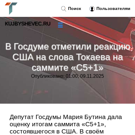
Поиск
Пользователям
KUJBYSHEVEC.RU
☰
Новости
»
В Госдуме отметили реакцию
Тренды новостей
»
США на слова Токаева на
саммите «С5+1»
Рубрики
»
Опубликовано: 01:00, 09.11.2025
Правила
»
Контакт
»
Депутат Госдумы Мария Бутина дала
оценку итогам саммита «С5+1»,
состоявшегося в США. В своём