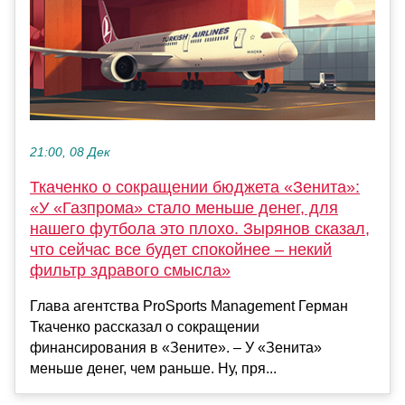
21:00, 08 Дек
Ткаченко о сокращении бюджета «Зенита»:
«У «Газпрома» стало меньше денег, для
нашего футбола это плохо. Зырянов сказал,
что сейчас все будет спокойнее – некий
фильтр здравого смысла»
Глава агентства ProSports Management Герман
Ткаченко рассказал о сокращении
финансирования в «Зените». – У «Зенита»
меньше денег, чем раньше. Ну, пря...