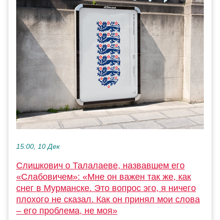
15:00, 10 Дек
Слишкович о Талалаеве, назвавшем его
«Слабовичем»: «Мне он важен так же, как
снег в Мурманске. Это вопрос эго, я ничего
плохого не сказал. Как он принял мои слова
– его проблема, не моя»