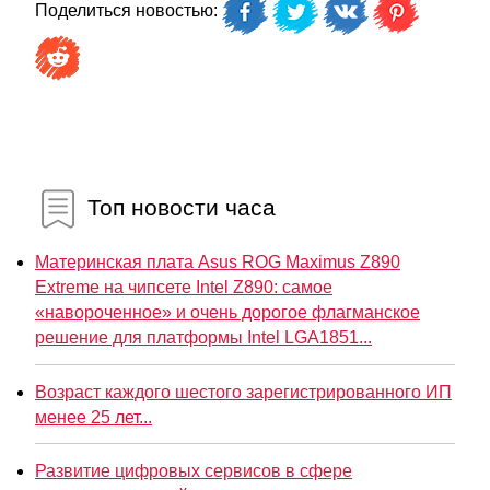
Поделиться новостью:
Топ новости часа
Материнская плата Asus ROG Maximus Z890
Extreme на чипсете Intel Z890: самое
«навороченное» и очень дорогое флагманское
решение для платформы Intel LGA1851...
Возраст каждого шестого зарегистрированного ИП
менее 25 лет...
Развитие цифровых сервисов в сфере