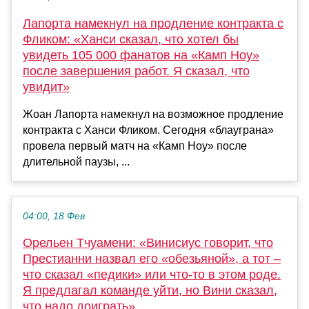
Лапорта намекнул на продление контракта с
Фликом: «Ханси сказал, что хотел бы
увидеть 105 000 фанатов на «Камп Ноу»
после завершения работ. Я сказал, что
увидит»
Жоан Лапорта намекнул на возможное продление
контракта с Ханси Фликом. Сегодня «блауграна»
провела первый матч на «Камп Ноу» после
длительной паузы, ...
04:00, 18 Фев
Орельен Тчуамени: «Винисиус говорит, что
Престианни назвал его «обезьяной», а тот –
что сказал «педики» или что-то в этом роде.
Я предлагал команде уйти, но Вини сказал,
что надо доиграть»