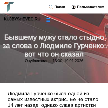
Поиск
Пользователям
KUJBYSHEVEC.RU
☰
Новости
»
Бывшему мужу стало стыдно
Тренды новостей
»
за слова о Людмиле Гурченко:
вот что он сказал
Рубрики
»
Опубликовано: 13:00, 19.01.2026
Правила
»
Контакт
»
Людмила Гурченко была одной из
самых известных актрис. Ее не стало
14 лет назад, однако слава артистки