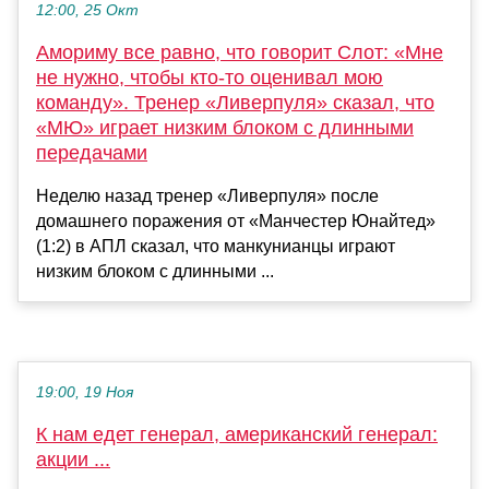
12:00, 25 Окт
Амориму все равно, что говорит Слот: «Мне
не нужно, чтобы кто-то оценивал мою
команду». Тренер «Ливерпуля» сказал, что
«МЮ» играет низким блоком с длинными
передачами
Неделю назад тренер «Ливерпуля» после
домашнего поражения от «Манчестер Юнайтед»
(1:2) в АПЛ сказал, что манкунианцы играют
низким блоком с длинными ...
19:00, 19 Ноя
К нам едет генерал, американский генерал:
акции ...