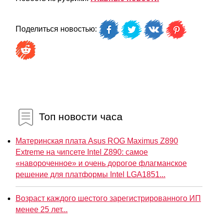
Поделиться новостью:
Топ новости часа
Материнская плата Asus ROG Maximus Z890
Extreme на чипсете Intel Z890: самое
«навороченное» и очень дорогое флагманское
решение для платформы Intel LGA1851...
Возраст каждого шестого зарегистрированного ИП
менее 25 лет...