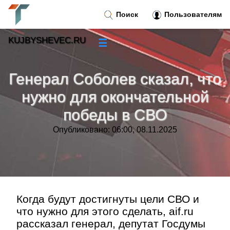
Поиск
Пользователям
KUJBYSHEVEC.RU
☰
Новости
»
Генерал Соболев сказал, что
Тренды новостей
»
нужно для окончательной
победы в СВО
Рубрики
»
Опубликовано: 06:00, 08.11.2025
Правила
»
Контакт
»
Когда будут достигнуты цели СВО и
что нужно для этого сделать, aif.ru
рассказал генерал, депутат Госдумы