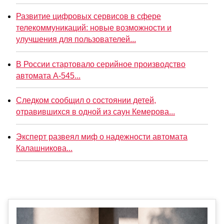
Развитие цифровых сервисов в сфере
телекоммуникаций: новые возможности и
улучшения для пользователей...
В России стартовало серийное производство
автомата А-545...
Следком сообщил о состоянии детей,
отравившихся в одной из саун Кемерова...
Эксперт развеял миф о надежности автомата
Калашникова...