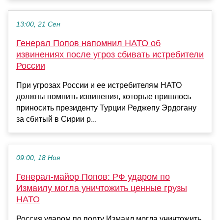
13:00, 21 Сен
Генерал Попов напомнил НАТО об
извинениях после угроз сбивать истребители
России
При угрозах России и ее истребителям НАТО
должны помнить извинения, которые пришлось
приносить президенту Турции Реджепу Эрдогану
за сбитый в Сирии р...
09:00, 18 Ноя
Генерал-майор Попов: РФ ударом по
Измаилу могла уничтожить ценные грузы
НАТО
Россия ударом по порту Измаил могла уничтожить