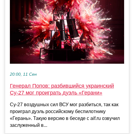
20:00, 11 Сен
Генерал Попов: разбившийся украинский
Су-27 мог проиграть дуэль «Герани»
Су-27 воздушных сил ВСУ мог разбиться, так как
проиграл дуэль российскому беспилотнику
«Герань». Такую версию в беседе с aif.ru озвучил
заслуженный в...