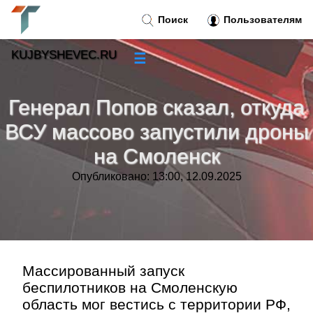
Поиск
Пользователям
KUJBYSHEVEC.RU
☰
Новости
»
Генерал Попов сказал, откуда
Тренды новостей
»
ВСУ массово запустили дроны
на Смоленск
Рубрики
»
Опубликовано: 13:00, 12.09.2025
Правила
»
Контакт
»
Массированный запуск
беспилотников на Смоленскую
область мог вестись с территории РФ,