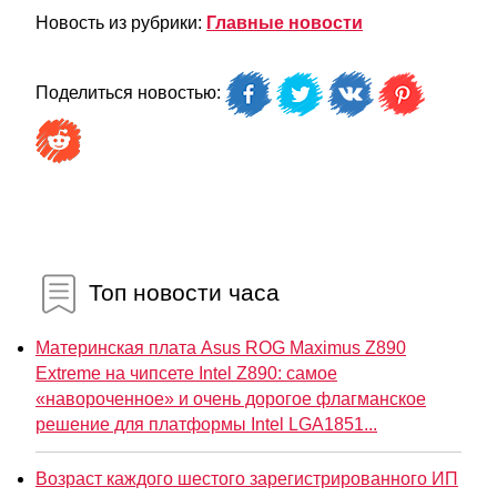
Новость из рубрики:
Главные новости
Поделиться новостью:
Топ новости часа
Материнская плата Asus ROG Maximus Z890
Extreme на чипсете Intel Z890: самое
«навороченное» и очень дорогое флагманское
решение для платформы Intel LGA1851...
Возраст каждого шестого зарегистрированного ИП