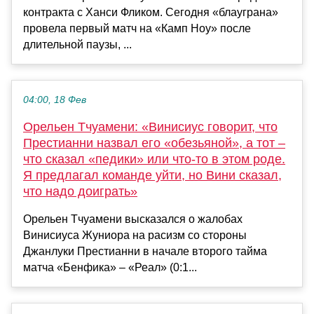
контракта с Ханси Фликом. Сегодня «блауграна»
провела первый матч на «Камп Ноу» после
длительной паузы, ...
04:00, 18 Фев
Орельен Тчуамени: «Винисиус говорит, что
Престианни назвал его «обезьяной», а тот –
что сказал «педики» или что-то в этом роде.
Я предлагал команде уйти, но Вини сказал,
что надо доиграть»
Орельен Тчуамени высказался о жалобах
Винисиуса Жуниора на расизм со стороны
Джанлуки Престианни в начале второго тайма
матча «Бенфика» – «Реал» (0:1...