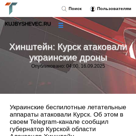
Поиск
Пользователям
KUJBYSHEVEC.RU
☰
Новости
»
Хинштейн: Курск атаковали
Тренды новостей
»
украинские дроны
Опубликовано: 04:00, 16.09.2025
Рубрики
»
Правила
»
Контакт
»
Украинские беспилотные летательные
аппараты атаковали Курск. Об этом в
своем Telegram-канале сообщил
губернатор Курской области