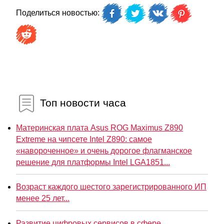
Поделиться новостью:
Топ новости часа
Материнская плата Asus ROG Maximus Z890
Extreme на чипсете Intel Z890: самое
«навороченное» и очень дорогое флагманское
решение для платформы Intel LGA1851...
Возраст каждого шестого зарегистрированного ИП
менее 25 лет...
Развитие цифровых сервисов в сфере