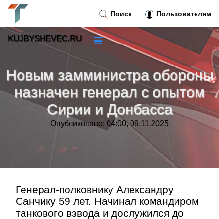
Поиск
Пользователям
KUJBYSHEVEC.RU
☰
Новости
»
Новым замминистра обороны
Тренды новостей
»
назначен генерал с опытом
Сирии и Донбасса
Рубрики
»
Опубликовано: 04:00, 09.11.2025
Правила
»
Контакт
»
Генерал-полковнику Александру
Санчику 59 лет. Начинал командиром
танкового взвода и дослужился до