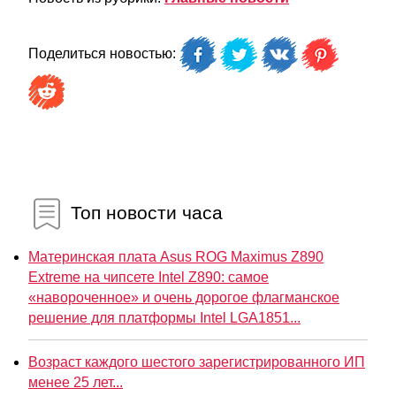
Поделиться новостью:
Топ новости часа
Материнская плата Asus ROG Maximus Z890
Extreme на чипсете Intel Z890: самое
«навороченное» и очень дорогое флагманское
решение для платформы Intel LGA1851...
Возраст каждого шестого зарегистрированного ИП
менее 25 лет...