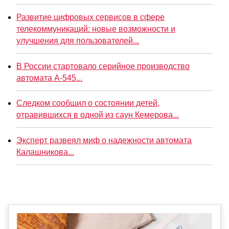
Развитие цифровых сервисов в сфере
телекоммуникаций: новые возможности и
улучшения для пользователей...
В России стартовало серийное производство
автомата А-545...
Следком сообщил о состоянии детей,
отравившихся в одной из саун Кемерова...
Эксперт развеял миф о надежности автомата
Калашникова...