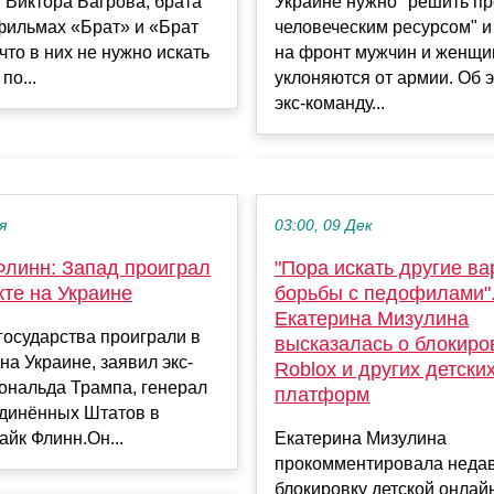
 Виктора Багрова, брата
Украине нужно "решить пр
фильмах «Брат» и «Брат
человеческим ресурсом" и
 что в них не нужно искать
на фронт мужчин и женщи
по...
уклоняются от армии. Об 
экс-команду...
я
03:00, 09 Дек
Флинн: Запад проиграл
"Пора искать другие в
кте на Украине
борьбы с педофилами"
Екатерина Мизулина
осударства проиграли в
высказалась о блокиро
на Украине, заявил экс-
Roblox и других детски
ональда Трампа, генерал
платформ
динённых Штатов в
айк Флинн.Он...
Екатерина Мизулина
прокомментировала неда
блокировку детской онлай