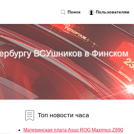
Поиск
Пользователям
тербургу ВСУшников в Финском
Топ новости часа
Материнская плата Asus ROG Maximus Z890