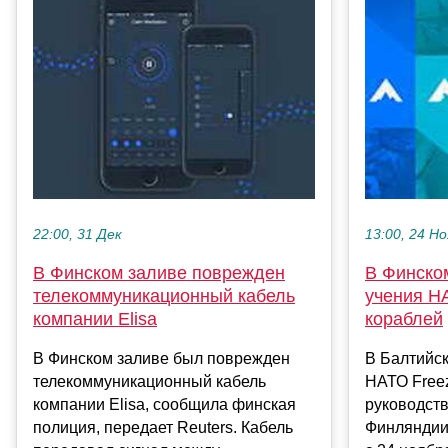
22:00, 31 Дек
13:00, 24 Но
В Финском заливе поврежден
В Финско
телекоммуникационный кабель
учения Н
компании Elisa
кораблей
В Финском заливе был поврежден
В Балтийс
телекоммуникационный кабель
НАТО Freez
компании Elisa, сообщила финская
руководст
полиция, передает Reuters. Кабель
Финляндии.