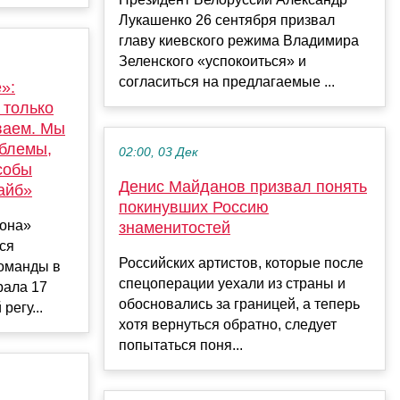
Лукашенко 26 сентября призвал
главу киевского режима Владимира
Зеленского «успокоиться» и
согласиться на предлагаемые ...
»:
 только
иваем. Мы
блемы,
02:00, 03 Дек
собы
Денис Майданов призвал понять
айб»
покинувших Россию
тона»
знаменитостей
ся
Российских артистов, которые после
оманды в
спецоперации уехали из страны и
рала 17
обосновались за границей, а теперь
регу...
хотя вернуться обратно, следует
попытаться поня...