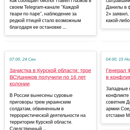
Как сообщает биолог Павел Глазков в
сыгравший
своем Telegram-канале "Каждой
Данилы в 
твари по паре", наблюдение за
2» заявил,
редкой птицей стало возможным
какой-либо 
благодаря ее остановке ...
07:00, 24 Сен
04:00, 15 Но
Зачистка в Курской области: трое
Генерал 
ВСУшников получили по 16 лет
в конфли
колонии
Западные г
В России вынесены суровые
конфликте 
приговоры трем украинским
советник Д
солдатам, обвиненным в
армии Сое
террористической деятельности на
отставке М
территории Курской области.
Следственный ...