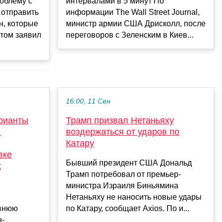
интервалами в 5 минут По
облему с
информации The Wall Street Journal,
 отправить
министр армии США Дрисколл, после
н, которые
переговоров с Зеленским в Киев...
этом заявил
16:00, 11 Сен
арианты
Трамп призвал Нетаньяху
.
воздержаться от ударов по
Катару
вке
Бывший президент США Дональд
х
Трамп потребовал от премьер-
министра Израиля Биньямина
Нетаньяху не наносить новые удары
внюю
по Катару, сообщает Axios. По и...
н-