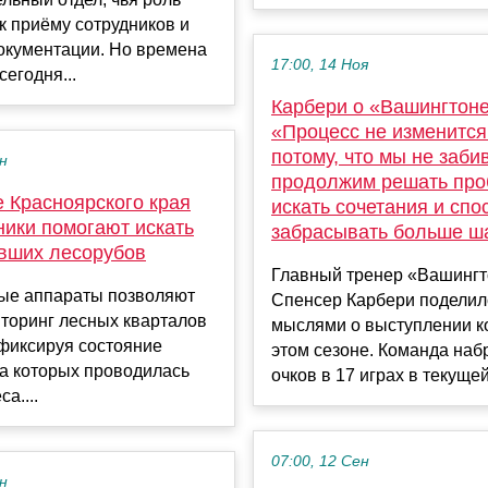
к приёму сотрудников и
окументации. Но времена
17:00, 14 Ноя
сегодня...
Карбери о «Вашингтоне
«Процесс не изменится
потому, что мы не заб
ен
продолжим решать про
 Красноярского края
искать сочетания и спо
ники помогают искать
забрасывать больше ш
вших лесорубов
Главный тренер «Вашинг
ые аппараты позволяют
Спенсер Карбери поделил
торинг лесных кварталов
мыслями о выступлении к
 фиксируя состояние
этом сезоне. Команда наб
на которых проводилась
очков в 17 играх в текущей 
а....
07:00, 12 Сен
ен