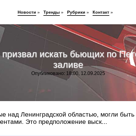
Новости
»
Тренды
»
Рубрики
»
Контакт
»
 призвал искать бьющих по Пе
заливе
Опубликовано: 18:00, 12.09.2025
е над Ленинградской областью, могли быть
ентами. Это предположение выск...