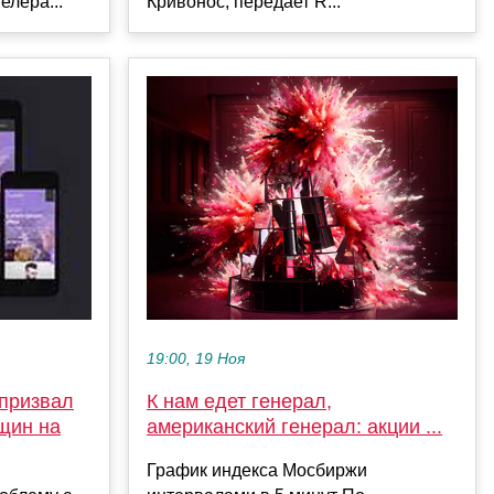
елера...
Кривонос, передает R...
19:00, 19 Ноя
К нам едет генерал,
 призвал
американский генерал: акции ...
щин на
График индекса Мосбиржи