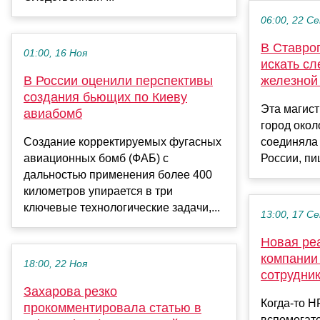
06:00, 22 С
В Ставроп
01:00, 16 Ноя
искать с
В России оценили перспективы
железной
создания бьющих по Киеву
Эта магист
авиабомб
город окол
Создание корректируемых фугасных
соединяла
авиационных бомб (ФАБ) с
России, пиш
дальностью применения более 400
километров упирается в три
ключевые технологические задачи,...
13:00, 17 С
Новая ре
компании
18:00, 22 Ноя
сотрудни
Захарова резко
Когда-то H
прокомментировала статью в
вспомогате