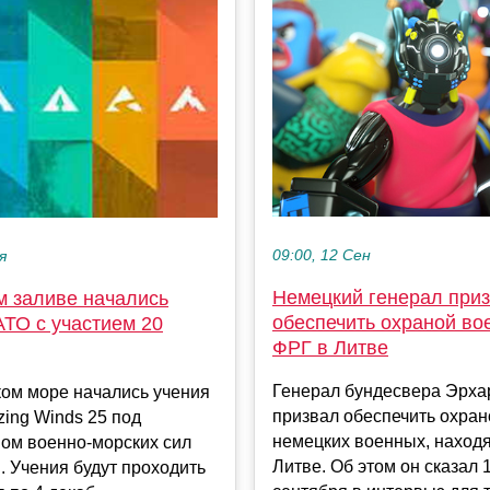
09:00, 12 Сен
я
Немецкий генерал при
м заливе начались
обеспечить охраной во
АТО с участием 20
ФРГ в Литве
Генерал бундесвера Эрха
ком море начались учения
призвал обеспечить охран
ing Winds 25 под
немецких военных, наход
вом военно-морских сил
Литве. Об этом он сказал 
 Учения будут проходить