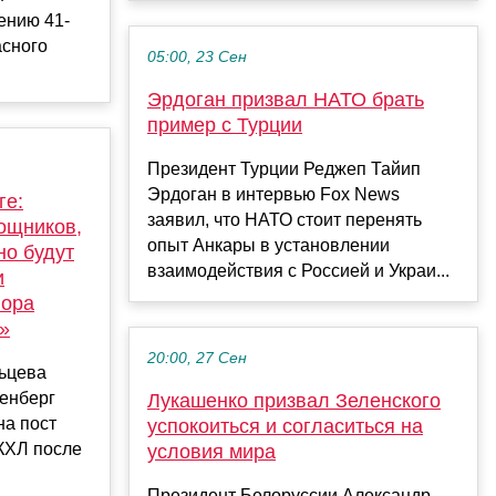
ению 41-
асного
05:00, 23 Сен
Эрдоган призвал НАТО брать
пример с Турции
Президент Турции Реджеп Тайип
Эрдоган в интервью Fox News
ге:
заявил, что НАТО стоит перенять
ощников,
опыт Анкары в установлении
но будут
взаимодействия с Россией и Украи...
и
пора
»
20:00, 27 Сен
ьцева
тенберг
Лукашенко призвал Зеленского
на пост
успокоиться и согласиться на
КХЛ после
условия мира
Президент Белоруссии Александр