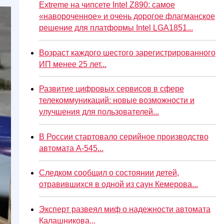
Extreme на чипсете Intel Z890: самое
«навороченное» и очень дорогое флагманское
решение для платформы Intel LGA1851...
Возраст каждого шестого зарегистрированного
ИП менее 25 лет...
Развитие цифровых сервисов в сфере
телекоммуникаций: новые возможности и
улучшения для пользователей...
В России стартовало серийное производство
автомата А-545...
Следком сообщил о состоянии детей,
отравившихся в одной из саун Кемерова...
Эксперт развеял миф о надежности автомата
Калашникова...