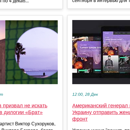
сентября в интервью для т
 по 4 декаб...
кт
12:00, 28 Дек
 призвал не искать
Американский генерал
в дилогии «Брат»
Украину отправить жен
фронт
артист Виктор Сухоруков,