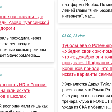
платформы Roblox. По мн
ен
летней главы "Лиги безоп
интернета", мас...
оле рассказали, где
леды Азово-Туапсинской
 дороги
03:00, 23 Ноя
раль проходила через
о ста лет назад и
Тубольцева о Ротенбер
 важные южные регионы
«Убедил своих экс-пом
ет Stavropol.Media....
что «к декабрю они точ
при деле». Шафранов 
Корешков поняли, что 
искать варианты самим
ен
Журналистка Дарья Тубол
альность HR в России:
рассказала, что Роман Ро
 начали искать
был уверен в назначении 
ков в школах
тренера клуба в FONBET 
R воспринимали лишь как
ухода из СКА и убедил в...
льный отдел, чья роль