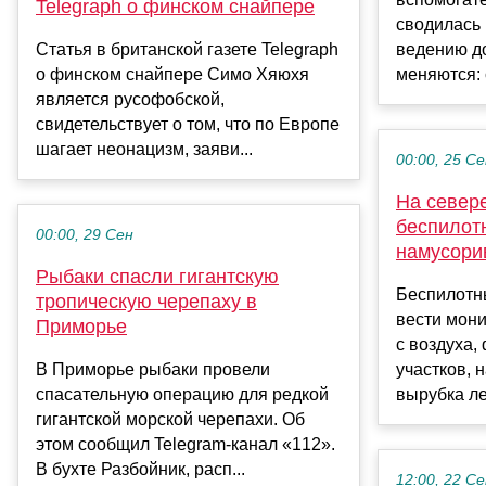
Telegraph о финском снайпере
сводилась 
Статья в британской газете Telegraph
ведению д
о финском снайпере Симо Хяюхя
меняются: 
является русофобской,
свидетельствует о том, что по Европе
шагает неонацизм, заяви...
00:00, 25 С
На севере
беспилот
00:00, 29 Сен
намусори
Рыбаки спасли гигантскую
Беспилотн
тропическую черепаху в
вести мони
Приморье
с воздуха,
В Приморье рыбаки провели
участков, 
спасательную операцию для редкой
вырубка лес
гигантской морской черепахи. Об
этом сообщил Telegram-канал «112».
В бухте Разбойник, расп...
12:00, 22 С