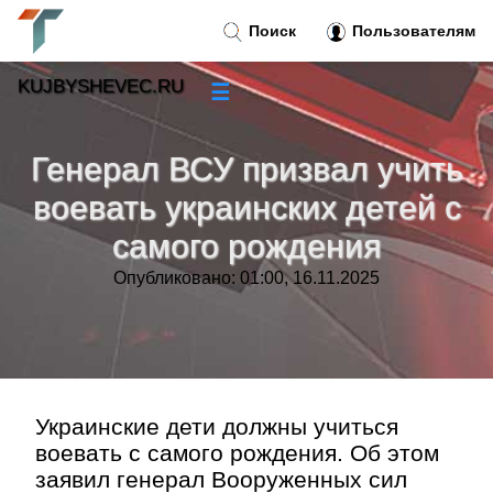
Поиск
Пользователям
KUJBYSHEVEC.RU
☰
Новости
»
Генерал ВСУ призвал учить
Тренды новостей
»
воевать украинских детей с
самого рождения
Рубрики
»
Опубликовано: 01:00, 16.11.2025
Правила
»
Контакт
»
Украинские дети должны учиться
воевать с самого рождения. Об этом
заявил генерал Вооруженных сил