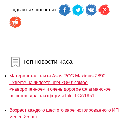
Поделиться новостью:
Топ новости часа
Материнская плата Asus ROG Maximus Z890
Extreme на чипсете Intel Z890: самое
«навороченное» и очень дорогое флагманское
решение для платформы Intel LGA1851...
Возраст каждого шестого зарегистрированного ИП
менее 25 лет...