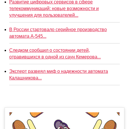
Развитие цифровых сервисов в сфере
телекоммуникаций: новые возможности и
улучшения для пользователей...
В России стартовало серийное производство
автомата А-545...
Следком сообщил о состоянии детей,
отравившихся в одной из саун Кемерова...
Эксперт развеял миф о надежности автомата
Калашникова...