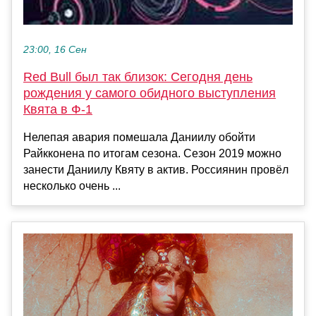
23:00, 16 Сен
Red Bull был так близок: Сегодня день
рождения у самого обидного выступления
Квята в Ф-1
Нелепая авария помешала Даниилу обойти
Райкконена по итогам сезона. Сезон 2019 можно
занести Даниилу Квяту в актив. Россиянин провёл
несколько очень ...