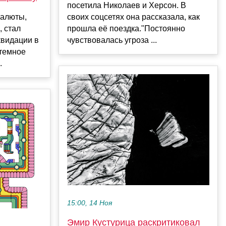
посетила Николаев и Херсон. В
валюты,
своих соцсетях она рассказала, как
 стал
прошла её поездка."Постоянно
видации в
чувствовалась угроза ...
 темное
.
15:00, 14 Ноя
Эмир Кустурица раскритиковал