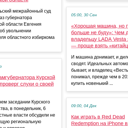
ьский межрайонный суд
05:00, 30 Сен
аз губернатора
ой области Евгения
«Хорошая машина, но 
 об увольнении
больше не буду»: Чем 
еля областного избиркома
владельцу LADA Vesta 
— проще взять «китай
И машина донимает, и дил
сводят. Идеальных автом
р
бывает, и владелец «Вест
понимал, прежде чем в 20
амгубернатора Курской
купить новенький ...
проверг слухи о своей
нем заседании Курского
09:00, 04 Дек
тва, в понедельник, 6
стные власти обсудили не
Как играть в Red Dead
кущую региональную
Redemption на iPhone в