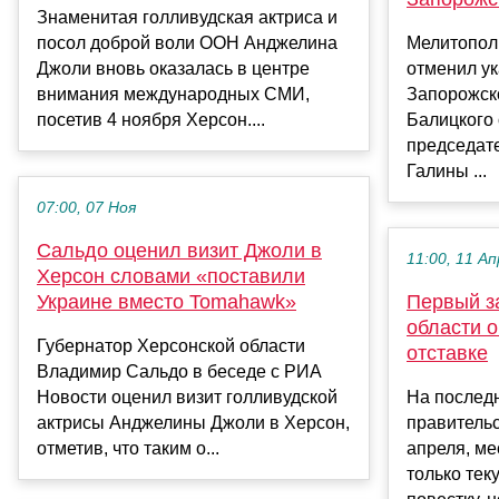
Знаменитая голливудская актриса и
посол доброй воли ООН Анджелина
Мелитопол
Джоли вновь оказалась в центре
отменил ук
внимания международных СМИ,
Запорожск
посетив 4 ноября Херсон....
Балицкого
председат
Галины ...
07:00, 07 Ноя
Сальдо оценил визит Джоли в
11:00, 11 Ап
Херсон словами «поставили
Украине вместо Tomahawk»
Первый з
области о
Губернатор Херсонской области
отставке
Владимир Сальдо в беседе с РИА
Новости оценил визит голливудской
На послед
актрисы Анджелины Джоли в Херсон,
правительс
отметив, что таким о...
апреля, ме
только те