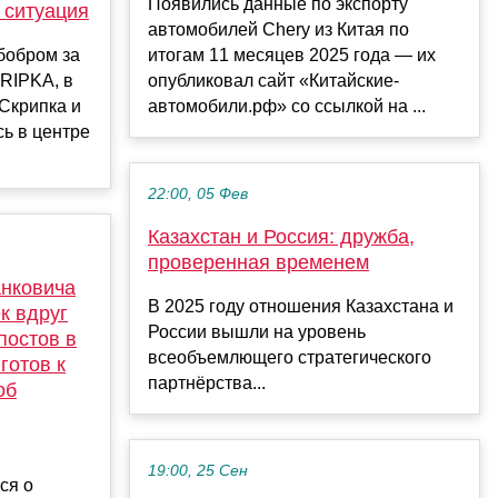
Появились данные по экспорту
 ситуация
автомобилей Chery из Китая по
бобром за
итогам 11 месяцев 2025 года — их
RIPKA, в
опубликовал сайт «Китайские-
Скрипка и
автомобили.рф» со ссылкой на ...
ь в центре
22:00, 05 Фев
Казахстан и Россия: дружба,
проверенная временем
анковича
В 2025 году отношения Казахстана и
к вдруг
России вышли на уровень
постов в
всеобъемлющего стратегического
готов к
партнёрства...
об
19:00, 25 Сен
ся о