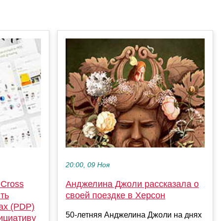
20:00, 09 Ноя
 Cross
Анджелина Джоли рассказала о
ть
своей поездке в Херсон
ax (PDP)
50-летняя Анджелина Джоли на днях
нициативу