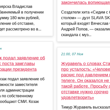
закончилась вопиющая
оярска Владислав
обвиняемый в получении
Создатели хита «Сидим с 
сумму 180 млн рублей,
столом» — дуэт SLAVA SK
ление об отставке,
который входят Вячеслав 
дет рассмотрено во в...
Андрей Попов, — оказалис
скандала с муз...
ен
21:00, 07 Ноя
к подал заявление об
с поста замглавы
Журавель о словах Ст
рации президента
про усталость: «Челове
раскис под давлением 
зак подал заявление об
телеге. Он оказался не 
лжности заместителя
такой работе. Просьбу 
еля администрации
отставке нужно срочно
а по собственному
удовлетворить»
сообщают СМИ. Козак
Тимур Журавель высказал