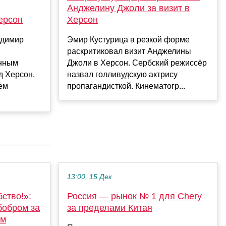
Анджелину Джоли за визит в
ерсон
Херсон
адимир
Эмир Кустурица в резкой форме
раскритиковал визит Анджелины
нным
Джоли в Херсон. Сербский режиссёр
д Херсон.
назвал голливудскую актрису
ем
пропагандисткой. Кинематогр...
13:00, 15 Дек
бство!»:
Россия — рынок № 1 для Chery
бобром за
за пределами Китая
ем