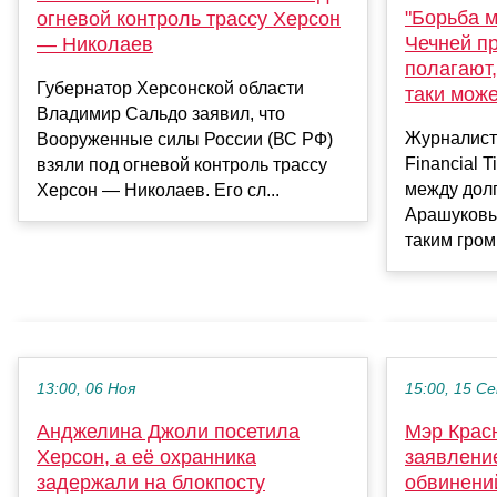
"Борьба м
огневой контроль трассу Херсон
Чечней п
— Николаев
полагают,
Губернатор Херсонской области
таки може
Владимир Сальдо заявил, что
Журналист
Вооруженные силы России (ВС РФ)
Financial 
взяли под огневой контроль трассу
между дол
Херсон — Николаев. Его сл...
Арашуковы
таким гром
13:00, 06 Ноя
15:00, 15 С
Анджелина Джоли посетила
Мэр Крас
Херсон, а её охранника
заявление
задержали на блокпосту
обвинений