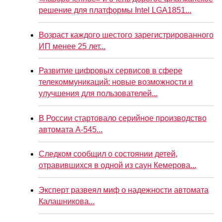
решение для платформы Intel LGA1851...
Возраст каждого шестого зарегистрированного
ИП менее 25 лет...
Развитие цифровых сервисов в сфере
телекоммуникаций: новые возможности и
улучшения для пользователей...
В России стартовало серийное производство
автомата А-545...
Следком сообщил о состоянии детей,
отравившихся в одной из саун Кемерова...
Эксперт развеял миф о надежности автомата
Калашникова...