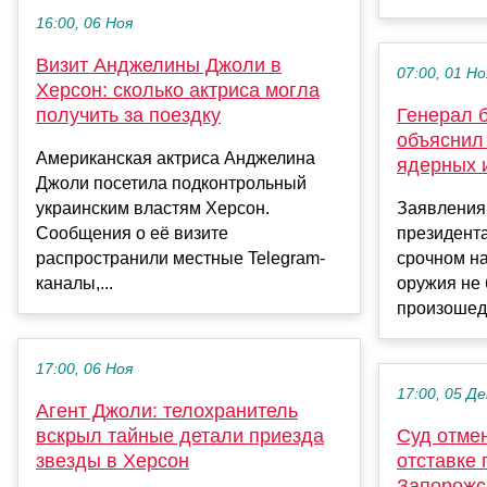
16:00, 06 Ноя
Визит Анджелины Джоли в
07:00, 01 Но
Херсон: сколько актриса могла
получить за поездку
Генерал б
объяснил
Американская актриса Анджелина
ядерных 
Джоли посетила подконтрольный
украинским властям Херсон.
Заявления
Сообщения о её визите
президент
распространили местные Telegram-
срочном н
каналы,...
оружия не 
произошедш
17:00, 06 Ноя
17:00, 05 Де
Агент Джоли: телохранитель
вскрыл тайные детали приезда
Суд отмен
звезды в Херсон
отставке
Запорожс