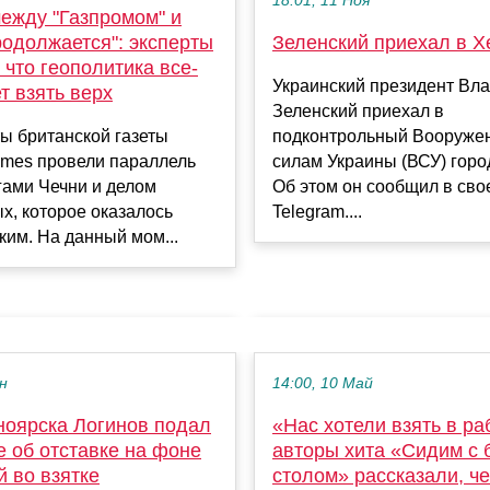
18:01, 11 Ноя
ежду "Газпромом" и
родолжается": эксперты
Зеленский приехал в Х
 что геополитика все-
Украинский президент Вл
т взять верх
Зеленский приехал в
ы британской газеты
подконтрольный Вооруже
Times провели параллель
силам Украины (ВСУ) горо
гами Чечни и делом
Об этом он сообщил в сво
х, которое оказалось
Telegram....
ким. На данный мом...
ен
14:00, 10 Май
ноярска Логинов подал
«Нас хотели взять в ра
 об отставке на фоне
авторы хита «Сидим с 
 во взятке
столом» рассказали, ч