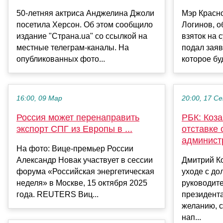
50-летняя актриса Анджелина Джоли
Мэр Красн
посетила Херсон. Об этом сообщило
Логинов, 
издание "Страна.ua" со ссылкой на
взяток на 
местные телеграм-каналы. На
подал заяв
опубликованных фото...
которое бу
16:00, 09 Мар
20:00, 17 С
Россия может перенаправить
РБК: Коза
экспорт СПГ из Европы в ...
отставке 
админист
На фото: Вице-премьер России
Александр Новак участвует в сессии
Дмитрий Ко
форума «Российская энергетическая
уходе с до
неделя» в Москве, 15 октября 2025
руководит
года. REUTERS Виц...
президент
желанию, 
нап...