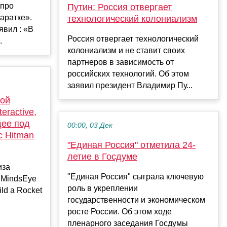
 про
Путин: Россия отвергает
аратке».
технологический колониализм
явил : «В
Россия отвергает технологический
.
колониализм и не ставит своих
партнеров в зависимость от
российских технологий. Об этом
заявил президент Владимир Пу...
ной
eractive,
щее под
00:00, 03 Дек
с Hitman
"Единая Россия" отметила 24-
летие в Госдуме
иза
"Единая Россия" сыграла ключевую
 MindsEye
роль в укреплении
ld a Rocket
государственности и экономическом
росте России. Об этом ходе
пленарного заседания Госдумы