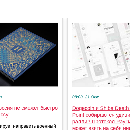
ен
08:00, 21 Окт
оссия не сможет быстро
Dogecoin и Shiba Death
ессу
Point собираются удиви
ралли? Протокол PayD
ирует направить военный
может взять на себя и