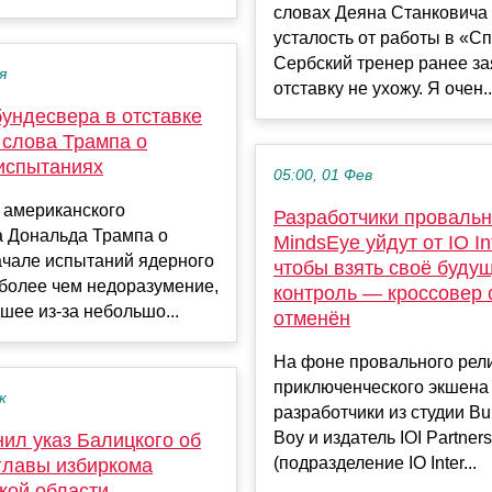
словах Деяна Станковича
усталость от работы в «Сп
Сербский тренер ранее за
я
отставку не ухожу. Я очен..
ундесвера в отставке
 слова Трампа о
испытаниях
05:00, 01 Фев
 американского
Разработчики проваль
а Дональда Трампа о
MindsEye уйдут от IO Int
ачале испытаний ядерного
чтобы взять своё буду
более чем недоразумение,
контроль — кроссовер 
ее из-за небольшо...
отменён
На фоне провального рел
приключенческого экшена
к
разработчики из студии Bui
Boy и издатель IOI Partners
ил указ Балицкого об
(подразделение IO Inter...
 главы избиркома
кой области