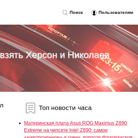
Поиск
Пользователям
взять Херсон и Николаев
ил
Топ новости часа
Материнская плата Asus ROG Maximus Z890
Extreme на чипсете Intel Z890: самое
«навороченное» и очень дорогое флагманское