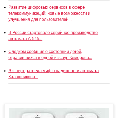
Развитие цифровых сервисов в сфере
телекоммуникаций: новые возможности и
улучшения для пользователей...
В России стартовало серийное производство
автомата А-545...
Следком сообщил о состоянии детей,
отравившихся в одной из саун Кемерова...
Эксперт развеял миф о надежности автомата
Калашникова...