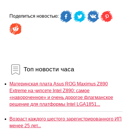
Поделиться новостью:
Топ новости часа
Материнская плата Asus ROG Maximus Z890
Extreme на чипсете Intel Z890: самое
«навороченное» и очень дорогое флагманское
решение для платформы Intel LGA1851...
Возраст каждого шестого зарегистрированного ИП
менее 25 лет...