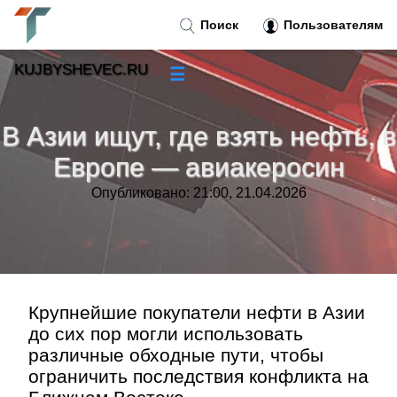
Поиск
Пользователям
KUJBYSHEVEC.RU
☰
Новости
»
В Азии ищут, где взять нефть, в
Тренды новостей
»
Европе — авиакеросин
Опубликовано: 21:00, 21.04.2026
Рубрики
»
Правила
»
Контакт
»
Крупнейшие покупатели нефти в Азии
до сих пор могли использовать
различные обходные пути, чтобы
ограничить последствия конфликта на