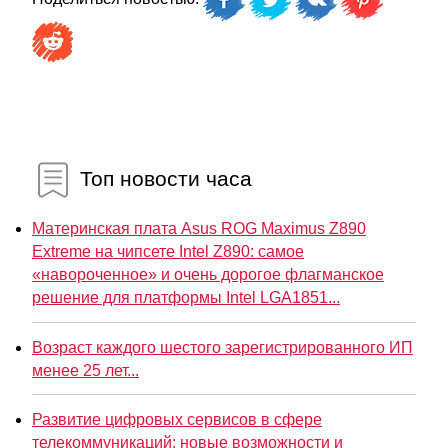
Топ новости часа
Материнская плата Asus ROG Maximus Z890
Extreme на чипсете Intel Z890: самое
«навороченное» и очень дорогое флагманское
решение для платформы Intel LGA1851...
Возраст каждого шестого зарегистрированного ИП
менее 25 лет...
Развитие цифровых сервисов в сфере
телекоммуникаций: новые возможности и