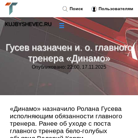
Поиск
Пользователям
KUJBYSHEVEC.RU
☰
Новости
»
Гусев назначен и. о. главного
Тренды новостей
»
тренера «Динамо»
Опубликовано: 22:00, 17.11.2025
Рубрики
»
Правила
»
Контакт
»
«Динамо» назначило Ролана Гусева
исполняющим обязанности главного
тренера. Ранее об уходе с поста
главного тренера бело-голубых