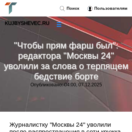
Поиск
Пользователям
KUJBYSHEVEC.RU
☰
Новости
»
"Чтобы прям фарш был":
Тренды новостей
»
редактора "Москвы 24"
уволили за слова о терпящем
Рубрики
»
бедствие борте
Правила
»
Опубликовано: 04:00, 07.12.2025
Контакт
»
Журналистку "Москвы 24" уволили
после распространения в сети кружка