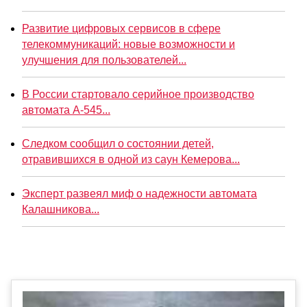
Развитие цифровых сервисов в сфере
телекоммуникаций: новые возможности и
улучшения для пользователей...
В России стартовало серийное производство
автомата А-545...
Следком сообщил о состоянии детей,
отравившихся в одной из саун Кемерова...
Эксперт развеял миф о надежности автомата
Калашникова...