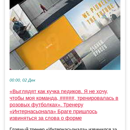
00:00, 02 Дек
«Выглядят как кучка педиков. Я не хочу,
чтобы моя команда, #####, тренировалась в
розовых футболках». Тренеру
«Интернасьонала» Браге пришлось
извиняться за слова о форме
Главный тренер «Интернасьонала» извинился за