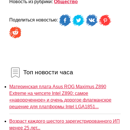
Новость из рубрики:
Общество
Поделиться новостью:
Топ новости часа
Материнская плата Asus ROG Maximus Z890
Extreme на чипсете Intel Z890: самое
«навороченное» и очень дорогое флагманское
решение для платформы Intel LGA1851...
Возраст каждого шестого зарегистрированного ИП
менее 25 лет...