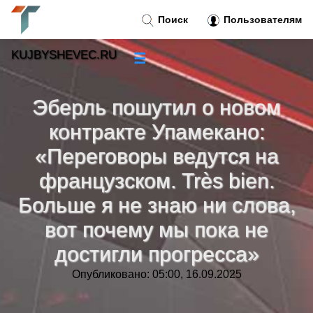
Поиск
Пользователям
KUJBYSHEVEC.RU
☰
Новости
»
Эберль пошутил о новом
Тренды новостей
»
контракте Упамекано:
«Переговоры ведутся на
Рубрики
»
французском. Très bien.
Больше я не знаю ни слова,
Правила
»
вот почему мы пока не
Контакт
»
достигли прогресса»
Опубликовано: 05:00, 16.09.2025