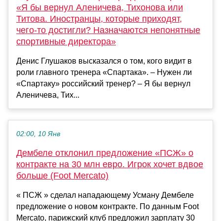
«Я бы вернул Аленичева, Тихонова или
Титова. Иностранцы, которые приходят,
чего-то достигли? Назначаются непонятные
спортивные директора»
Денис Глушаков высказался о том, кого видит в
роли главного тренера «Спартака». – Нужен ли
«Спартаку» российский тренер? – Я бы вернул
Аленичева, Тих...
02:00, 10 Янв
Дембеле отклонил предложение «ПСЖ» о
контракте на 30 млн евро. Игрок хочет вдвое
больше (Foot Mercato)
« ПСЖ » сделал нападающему Усману Дембеле
предложение о новом контракте. По данным Foot
Mercato, парижский клуб предложил зарплату 30