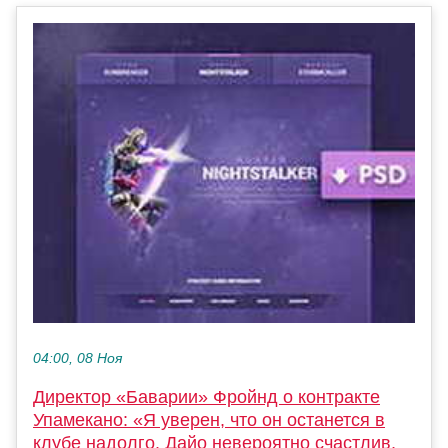
04:00, 08 Ноя
Директор «Баварии» Фройнд о контракте
Упамекано: «Я уверен, что он останется в
клубе надолго. Дайо невероятно счастлив,