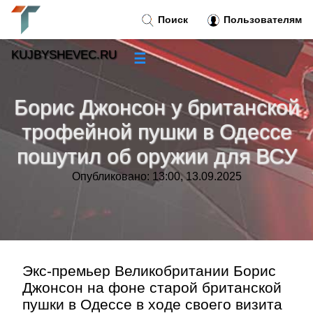
Поиск
Пользователям
KUJBYSHEVEC.RU
☰
Новости
»
Борис Джонсон у британской
Тренды новостей
»
трофейной пушки в Одессе
пошутил об оружии для ВСУ
Рубрики
»
Опубликовано: 13:00, 13.09.2025
Правила
»
Контакт
»
Экс-премьер Великобритании Борис
Джонсон на фоне старой британской
пушки в Одессе в ходе своего визита