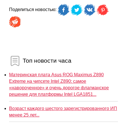
Поделиться новостью:
Топ новости часа
Материнская плата Asus ROG Maximus Z890
Extreme на чипсете Intel Z890: самое
«навороченное» и очень дорогое флагманское
решение для платформы Intel LGA1851...
Возраст каждого шестого зарегистрированного ИП
менее 25 лет...