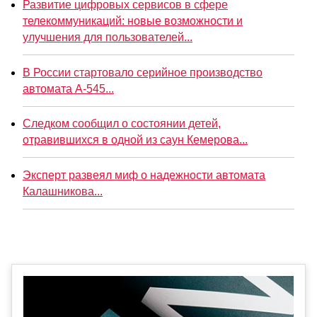
Развитие цифровых сервисов в сфере
телекоммуникаций: новые возможности и
улучшения для пользователей...
В России стартовало серийное производство
автомата А-545...
Следком сообщил о состоянии детей,
отравившихся в одной из саун Кемерова...
Эксперт развеял миф о надежности автомата
Калашникова...