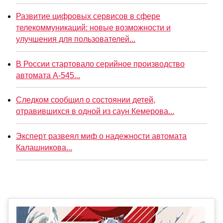
Развитие цифровых сервисов в сфере
телекоммуникаций: новые возможности и
улучшения для пользователей...
В России стартовало серийное производство
автомата А-545...
Следком сообщил о состоянии детей,
отравившихся в одной из саун Кемерова...
Эксперт развеял миф о надежности автомата
Калашникова...