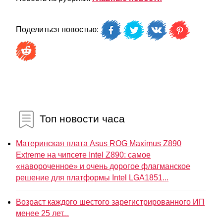
Поделиться новостью:
Топ новости часа
Материнская плата Asus ROG Maximus Z890
Extreme на чипсете Intel Z890: самое
«навороченное» и очень дорогое флагманское
решение для платформы Intel LGA1851...
Возраст каждого шестого зарегистрированного ИП
менее 25 лет...