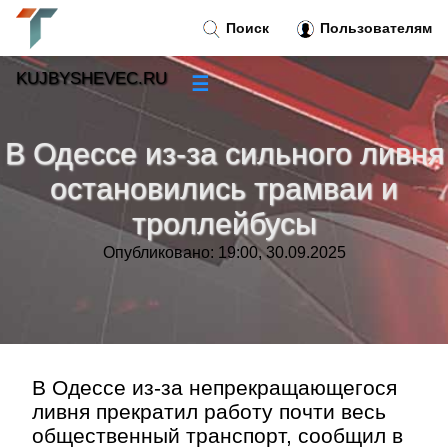
Поиск
Пользователям
KUJBYSHEVEC.RU
☰
Новости
»
В Одессе из-за сильного ливня
Тренды новостей
»
остановились трамваи и
троллейбусы
Рубрики
»
Опубликовано: 19:00, 30.09.2025
Правила
»
Контакт
»
В Одессе из-за непрекращающегося
ливня прекратил работу почти весь
общественный транспорт, сообщил в