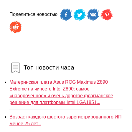
Поделиться новостью:
Топ новости часа
Материнская плата Asus ROG Maximus Z890
Extreme на чипсете Intel Z890: самое
«навороченное» и очень дорогое флагманское
решение для платформы Intel LGA1851...
Возраст каждого шестого зарегистрированного ИП
менее 25 лет...