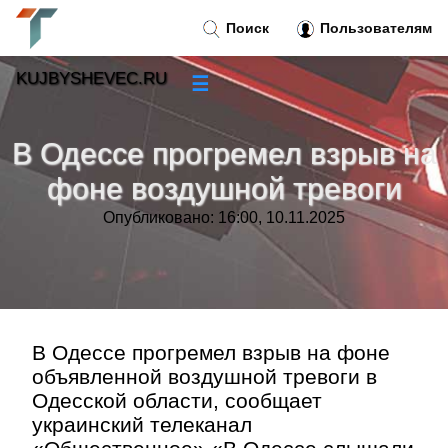
Поиск
Пользователям
KUJBYSHEVEC.RU
☰
Новости
»
В Одессе прогремел взрыв на
Тренды новостей
»
фоне воздушной тревоги
Опубликовано: 16:00, 10.11.2025
Рубрики
»
Правила
»
Контакт
»
В Одессе прогремел взрыв на фоне
объявленной воздушной тревоги в
Одесской области, сообщает
украинский телеканал