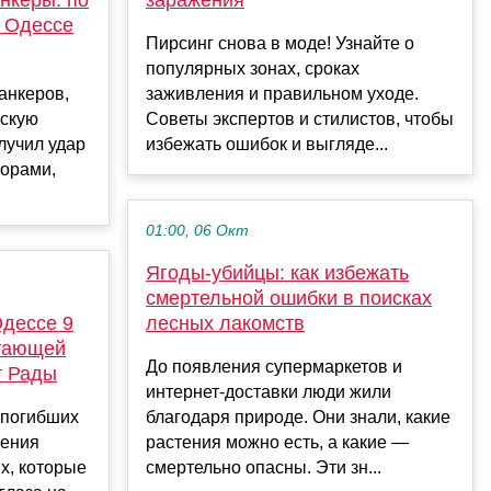
в Одессе
Пирсинг снова в моде! Узнайте о
популярных зонах, сроках
танкеров,
заживления и правильном уходе.
йскую
Советы экспертов и стилистов, чтобы
лучил удар
избежать ошибок и выгляде...
торами,
01:00, 06 Окт
Ягоды-убийцы: как избежать
смертельной ошибки в поисках
Одессе 9
лесных лакомств
отающей
До появления супермаркетов и
т Рады
интернет-доставки люди жили
 погибших
благодаря природе. Они знали, какие
нения
растения можно есть, а какие —
х, которые
смертельно опасны. Эти зн...