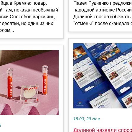
яйца в Кремле: повар,
Павел Рудченко предложи
й там, показал необычный
народной артистке России
овки Способов варки яиц
Долиной способ избежать
 десятки, но один из них
"отмены" после скандала с 
олом...
18:00, 29 Ноя
г
Долиной назвали спос