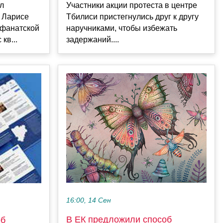
л
Участники акции протеста в центре
 Ларисе
Тбилиси пристегнулись друг к другу
 фанатской
наручниками, чтобы избежать
кв...
задержаний....
16:00, 14 Сен
В ЕК предложили способ
об