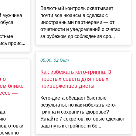
Валютный контроль охватывает
й мужчина
почти все нюансы в сделках с
тобуса
иностранными партнерами — от
отчетности и уведомлений о счетах
естные
за рубежом до соблюдения сро...
сь проис...
05:00, 02 Окт
Как избежать кето-гриппа: 3
в о
простых совета для новых
тем ближе
приверженцев диеты
дессе —
Кето-диета обещает быстрые
результаты, но как избежать кето-
да,
гриппа и сохранить здоровье?
нию
Узнайте 7 секретов, которые сделают
подготовки
ваш путь к стройности бе...
временно