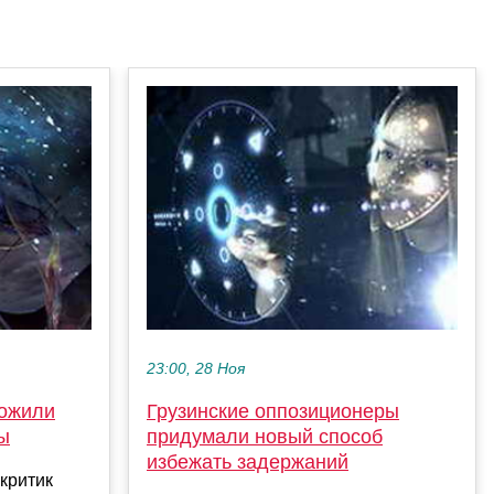
23:00, 28 Ноя
ложили
Грузинские оппозиционеры
ы
придумали новый способ
избежать задержаний
критик