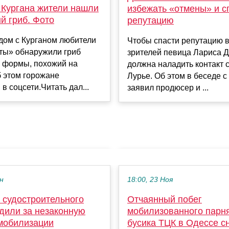
 Кургана жители нашли
избежать «отмены» и с
й гриб. Фото
репутацию
дом с Курганом любители
Чтобы спасти репутацию в
оты» обнаружили гриб
зрителей певица Лариса 
 формы, похожий на
должна наладить контакт 
б этом горожане
Лурье. Об этом в беседе с
 в соцсети.Читать дал...
заявил продюсер и ...
ен
18:00, 23 Ноя
 судостроительного
Отчаянный побег
удили за незаконную
мобилизованного парня
 мобилизации
бусика ТЦК в Одессе с