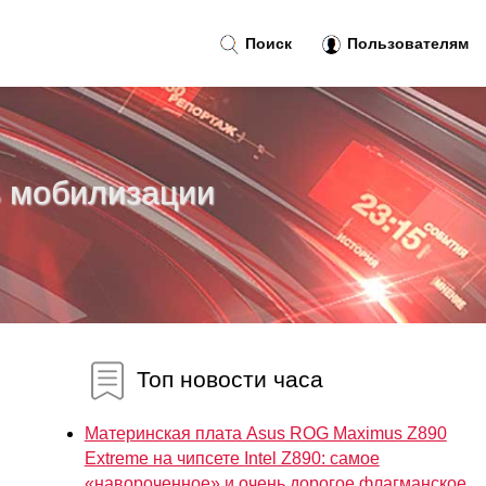
Поиск
Пользователям
ь мобилизации
Топ новости часа
Материнская плата Asus ROG Maximus Z890
Extreme на чипсете Intel Z890: самое
«навороченное» и очень дорогое флагманское