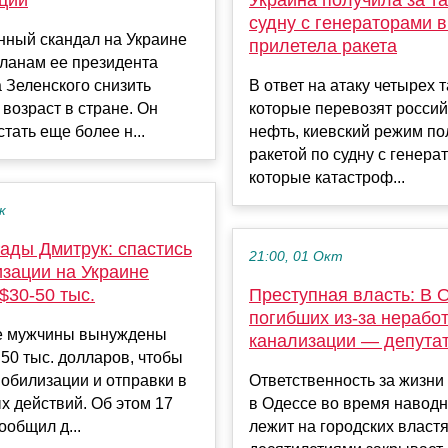
судну с генераторами 
нный скандал на Украине
прилетела ракета
ланам ее президента
 Зеленского снизить
В ответ на атаку четырех 
возраст в стране. Он
которые перевозят росси
стать еще более н...
нефть, киевский режим по
ракетой по судну с генера
которые катастроф...
к
ады Дмитрук: спастись
21:00, 01 Окт
изации на Украине
$30-50 тыс.
Преступная власть: В 
погибших из-за нераб
е мужчины вынуждены
канализации — депута
 50 тыс. долларов, чтобы
обилизации и отправки в
Ответственность за жизни
х действий. Об этом 17
в Одессе во время навод
ообщил д...
лежит на городских властя