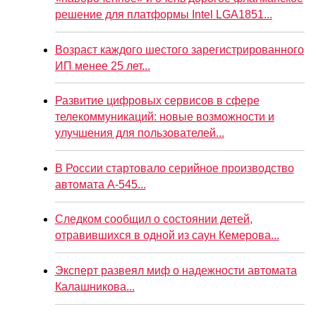
решение для платформы Intel LGA1851...
Возраст каждого шестого зарегистрированного
ИП менее 25 лет...
Развитие цифровых сервисов в сфере
телекоммуникаций: новые возможности и
улучшения для пользователей...
В России стартовало серийное производство
автомата А-545...
Следком сообщил о состоянии детей,
отравившихся в одной из саун Кемерова...
Эксперт развеял миф о надежности автомата
Калашникова...