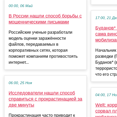
00:00, 06 Май
В России нашли способ борьбы с
17:00, 21 Де
мошенническими письмами
Буданов* 
Российские ученые разработали
сама вин
модель оценки заражённости
мобилиза
файлов, передаваемых в
корпоративных сетях, которая
Начальник
поможет компаниям противостоять
разведки (
интернет...
Буданов* (
террористо
что его стр
06:00, 25 Ноя
Исследователи нашли способ
04:00, 17 Но
справиться с прокрастинацией за
две минуты
Welt: ко
сорвал п
Прокрастинация часто приводит к
мобилиза