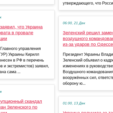
утверждающего, что Россия
к
06:00, 21 Дек
заявил, что Украина
овата в провале
Зеленский решил замен
ции
воздушного командова
из-за ударов по Одессе
 Главного управления
ГУР) Украины Кирилл
Президент Украины Влад
внесен в РФ в перечень
Зеленский объявил о кад
в и экстремистов) заявил,
изменениях в руководстве
ана сама ...
Воздушного командовани
вооружённых сил, ответст
оборону ю...
я
ррупционный скандал
01:00, 13 Дек
лан Зеленского по
ции
Украина получила за та