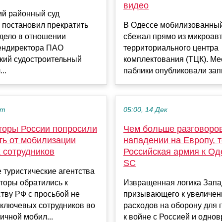
видео
ий районный суд
 постановил прекратить
В Одессе мобилизованны
 дело в отношении
сбежал прямо из микроав
ендиректора ПАО
территориального центра
кий судостроительный
комплектования (ТЦК). М
..
паблики опубликовали запи
кт
05:00, 14 Дек
торы России попросили
Чем больше разговоро
ть от мобилизации
нападении на Европу, 
 сотрудников
Российская армия к О
SC
 туристические агентства
торы обратились к
Извращенная логика Запа
тву РФ с просьбой не
призывающего к увеличе
 ключевых сотрудников во
расходов на оборону для 
ичной мобил...
к войне с Россией и одно