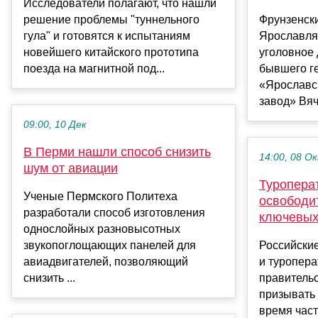
Исследователи полагают, что нашли
решение проблемы "туннельного
Фрунзенск
гула" и готовятся к испытаниям
Ярославля
новейшего китайского прототипа
уголовное
поезда на магнитной под...
бывшего г
«Ярославс
завод» Вяч.
09:00, 10 Дек
В Перми нашли способ снизить
14:00, 08 О
шум от авиации
Туропера
Ученые Пермского Политеха
освободи
разработали способ изготовления
ключевых
однослойных разновысотных
звукопоглощающих панелей для
Российские
авиадвигателей, позволяющий
и туропера
снизить ...
правительс
призывать
время част