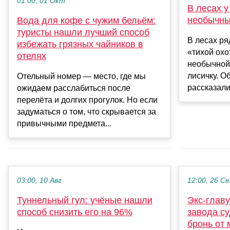
01:00, 01 Окт
В лесах у
необычны
Вода для кофе с чужим бельём:
туристы нашли лучший способ
В лесах ря
избежать грязных чайников в
«тихой ох
отелях
необычной
лисичку. О
Отельный номер — место, где мы
рассказали
ожидаем расслабиться после
перелёта и долгих прогулок. Но если
задуматься о том, что скрывается за
привычными предмета...
03:00, 10 Авг
12:00, 26 С
Туннельный гул: учёные нашли
Экс-главу
способ снизить его на 96%
завода с
бронь от