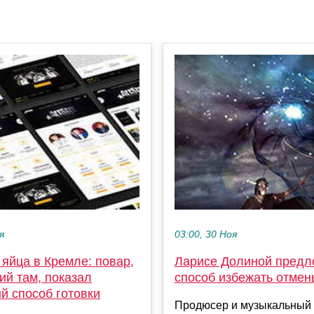
я
03:00, 30 Ноя
 яйца в Кремле: повар,
Ларисе Долиной пред
ий там, показал
способ избежать отмен
й способ готовки
Продюсер и музыкальный 