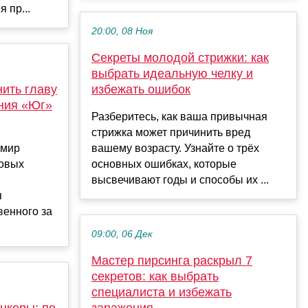
 пр...
20:00, 08 Ноя
Секреты молодой стрижки: как
выбрать идеальную челку и
ить главу
избежать ошибок
ния «Юг»
Разберитесь, как ваша привычная
стрижка может причинить вред
имир
вашему возрасту. Узнайте о трёх
ровых
основных ошибках, которые
высвечивают годы и способы их ...
я
венного за
09:00, 06 Дек
Мастер пирсинга раскрыл 7
секретов: как выбрать
специалиста и избежать
нкеры: по
заражения