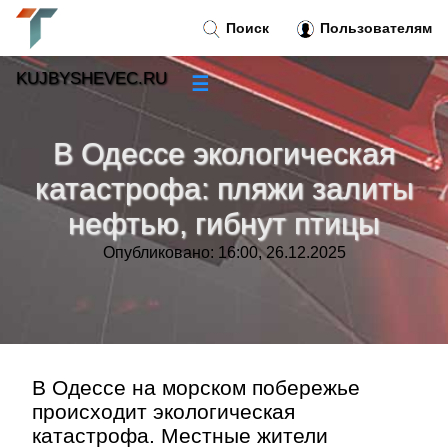
Поиск
Пользователям
KUJBYSHEVEC.RU
☰
Новости
»
В Одессе экологическая
Тренды новостей
»
катастрофа: пляжи залиты
нефтью, гибнут птицы
Рубрики
»
Опубликовано: 16:00, 26.12.2025
Правила
»
Контакт
»
В Одессе на морском побережье
происходит экологическая
катастрофа. Местные жители