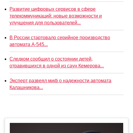
Развитие цифровых сервисов в сфере
телекоммуникаций: новые возможности и
улучшения для пользователей...
В России стартовало серийное производство
автомата А-545...
Следком сообщил о состоянии детей,
отравившихся в одной из саун Кемерова...
Эксперт развеял миф о надежности автомата
Калашникова...