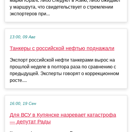
марки Юралс либо следуют в Азию, либо ожидают
у маршрута, что свидетельствует о стремлении
экспортеров при...
13:00, 09 Авг
Танкеры с российской нефтью поднажали
Экспорт российской нефти танкерами вырос на
прошлой неделе в полтора раза по сравнению с
предыдущей. Эксперты говорят о коррекционном
росте....
16:00, 19 Сен
Для ВСУ в Купянске назревает катастрофа
— депутат Рады