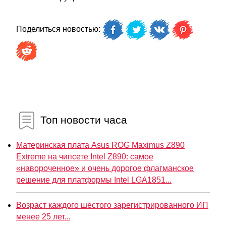
Поделиться новостью:
Топ новости часа
Материнская плата Asus ROG Maximus Z890
Extreme на чипсете Intel Z890: самое
«навороченное» и очень дорогое флагманское
решение для платформы Intel LGA1851...
Возраст каждого шестого зарегистрированного ИП
менее 25 лет...