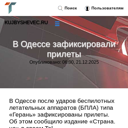
Поиск
Пользователям
KUJBYSHEVEC.RU
☰
Новости
»
В Одессе зафиксировали
Тренды новостей
»
прилеты
Опубликовано: 06:00, 21.12.2025
Рубрики
»
Правила
»
Контакт
»
В Одессе после ударов беспилотных
летательных аппаратов (БПЛА) типа
«Герань» зафиксированы прилеты.
Об этом сообщило издание «Страна.