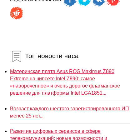
Топ новости часа
Материнская плата Asus ROG Maximus Z890
Extreme на чипсете Intel Z890: самое
«навороченное» и очень дорогое флагманское
решение для платформы Intel LGA1851...
Возраст каждого шестого зарегистрированного ИП
менее 25 лет...
Развитие цифровых сервисов в сфере
телекоммуникаций: новые возможности и