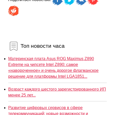
Топ новости часа
Материнская плата Asus ROG Maximus Z890
Extreme на чипсете Intel Z890: самое
«навороченное» и очень дорогое флагманское
решение для платформы Intel LGA1851...
Возраст каждого шестого зарегистрированного ИП
менее 25 лет...
Развитие цифровых сервисов в сфере
телекоммуникаций: новые возможности и