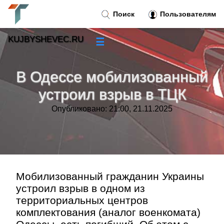
Поиск
Пользователям
KUJBYSHEVEC.RU
☰
Новости
»
В Одессе мобилизованный
Тренды новостей
»
устроил взрыв в ТЦК
Опубликовано: 21:00, 21.11.2025
Рубрики
»
Правила
»
Контакт
»
Мобилизованный гражданин Украины
устроил взрыв в одном из
территориальных центров
комплектования (аналог военкомата)