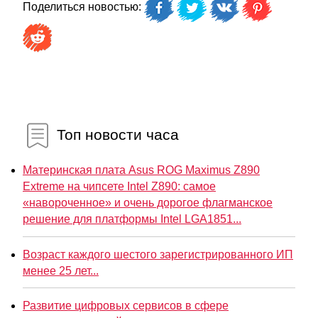
Поделиться новостью:
Топ новости часа
Материнская плата Asus ROG Maximus Z890
Extreme на чипсете Intel Z890: самое
«навороченное» и очень дорогое флагманское
решение для платформы Intel LGA1851...
Возраст каждого шестого зарегистрированного ИП
менее 25 лет...
Развитие цифровых сервисов в сфере