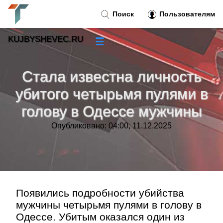
Поиск
Пользователям
KUJBYSHEVEC.RU
☰
Новости
»
Стала известна личность
Тренды новостей
»
убитого четырьмя пулями в
голову в Одессе мужчины
Рубрики
»
Опубликовано: 04:00, 11.12.2025
Правила
»
Контакт
»
Появились подробности убийства
мужчины четырьмя пулями в голову в
Одессе. Убитым оказался один из