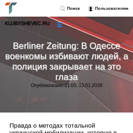
Поиск
Пользователям
KUJBYSHEVEC.RU
☰
Новости
»
Berliner Zeitung: В Одессе
Тренды новостей
»
военкомы избивают людей, а
полиция закрывает на это
Рубрики
»
глаза
Правила
»
Опубликовано: 11:00, 13.01.2026
Контакт
»
Правда о методах тотальной
украинской мобилизации, которую в