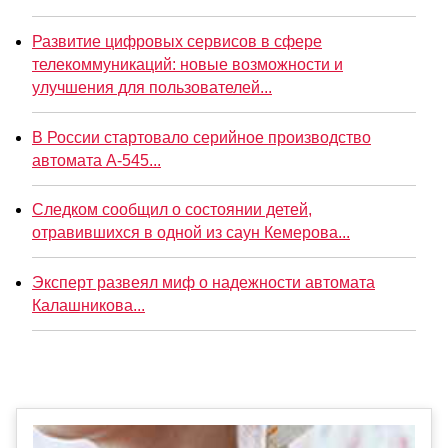
Развитие цифровых сервисов в сфере
телекоммуникаций: новые возможности и
улучшения для пользователей...
В России стартовало серийное производство
автомата А-545...
Следком сообщил о состоянии детей,
отравившихся в одной из саун Кемерова...
Эксперт развеял миф о надежности автомата
Калашникова...