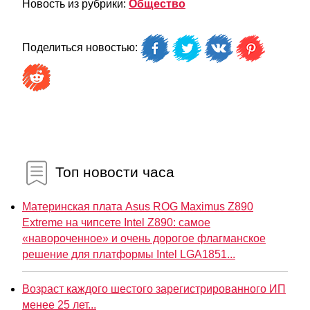
Новость из рубрики:
Общество
Поделиться новостью:
Топ новости часа
Материнская плата Asus ROG Maximus Z890
Extreme на чипсете Intel Z890: самое
«навороченное» и очень дорогое флагманское
решение для платформы Intel LGA1851...
Возраст каждого шестого зарегистрированного ИП
менее 25 лет...