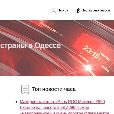
Поиск
Пользователям
страны в Одессе
Топ новости часа
Материнская плата Asus ROG Maximus Z890
Extreme на чипсете Intel Z890: самое
«навороченное» и очень дорогое флагманское