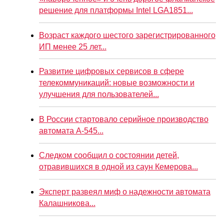
решение для платформы Intel LGA1851...
Возраст каждого шестого зарегистрированного
ИП менее 25 лет...
Развитие цифровых сервисов в сфере
телекоммуникаций: новые возможности и
улучшения для пользователей...
В России стартовало серийное производство
автомата А-545...
Следком сообщил о состоянии детей,
отравившихся в одной из саун Кемерова...
Эксперт развеял миф о надежности автомата
Калашникова...