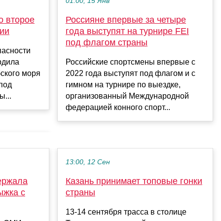
01:00, 15 Янв
о второе
Россияне впервые за четыре
сии
года выступят на турнире FEI
под флагом страны
пасности
рдила
Российские спортсмены впервые с
ского моря
2022 года выступят под флагом и с
 под
гимном на турнире по выездке,
...
организованный Международной
федерацией конного спорт...
13:00, 12 Сен
ержала
Казань принимает топовые гонки
ыжка с
страны
13-14 сентября трасса в столице