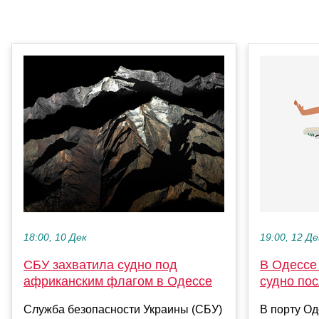
18:00, 10 Дек
19:00, 12 Де
СБУ захватила судно под
В Одессе 
африканским флагом в Одессе
судно пос
Служба безопасности Украины (СБУ)
В порту Од