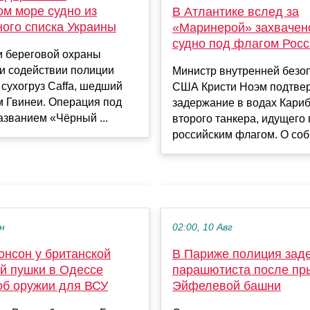
ом море судно из
В Атлантике вслед за
ного списка Украины
«Маринерой» захвачен
судно под флагом Рос
и береговой охраны
и содействии полиции
Министр внутренней безо
сухогруз Caffa, шедший
США Кристи Ноэм подтве
м Гвинеи. Операция под
задержание в водах Кариб
званием «Чёрный ...
второго танкера, идущего
российским флагом. О собы
ен
02:00, 10 Авг
онсон у британской
В Париже полиция зад
й пушки в Одессе
парашютиста после пр
об оружии для ВСУ
Эйфелевой башни