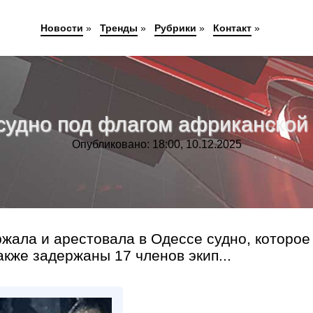
Новости
»
Тренды
»
Рубрики
»
Контакт
»
судно под флагом африканской 
Опубликовано: 18:00, 10.12.2025
жала и арестовала в Одессе судно, которое
кже задержаны 17 членов экип...