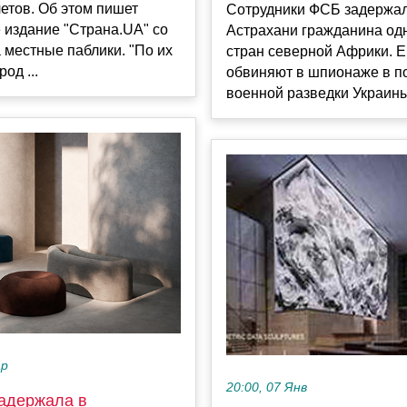
етов. Об этом пишет
Сотрудники ФСБ задержал
 издание "Страна.UA" со
Астрахани гражданина од
 местные паблики. "По их
стран северной Африки. Е
од ...
обвиняют в шпионаже в п
военной разведки Украины.
ар
20:00, 07 Янв
адержала в