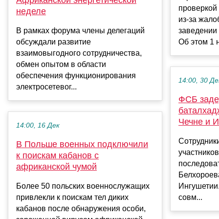
проверкой 
неделе
из-за жало
В рамках форума члены делегаций
заведении 
обсуждали развитие
Об этом 1 
взаимовыгодного сотрудничества,
обмен опытом в области
обеспечения функционирования
14:00, 30 Де
электросетевог...
ФСБ зад
баталхад
Чечне и 
14:00, 16 Дек
Сотрудник
В Польше военных подключили
участников
к поискам кабанов с
последова
африканской чумой
Белхороева
Более 50 польских военнослужащих
Ингушетии
привлекли к поискам тел диких
совм...
кабанов после обнаружения особи,