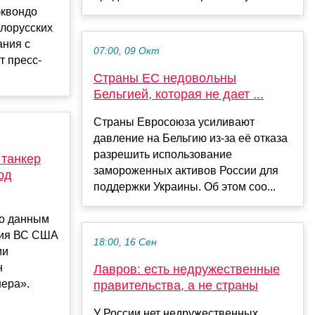
эквондо
елорусских
ания с
07:00, 09 Окт
т пресс-
Страны ЕС недовольны
Бельгией, которая не дает ...
Страны Евросоюза усиливают
давление на Бельгию из-за её отказа
разрешить использование
 танкер
замороженных активов России для
од
поддержки Украины. Об этом соо...
по данным
ния ВС США
18:00, 16 Сен
ии
н
Лавров: есть недружественные
нера».
правительства, а не страны
У России нет недружественных