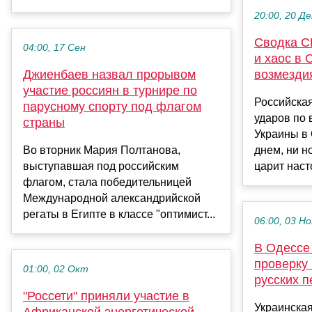
20:00, 20 Де
Сводка С
04:00, 17 Сен
и хаос в
Джиенбаев назвал прорывом
возмездия
участие россиян в турнире по
Российска
парусному спорту под флагом
ударов по
страны
Украины в 
Во вторник Мария Полтанова,
днем, ни н
выступавшая под российским
царит наст
флагом, стала победительницей
Международной александрийской
регаты в Египте в классе "оптимист...
06:00, 03 Но
В Одессе
проверку 
01:00, 02 Окт
русских п
"Россети" приняли участие в
Украинска
Африканской энергетической