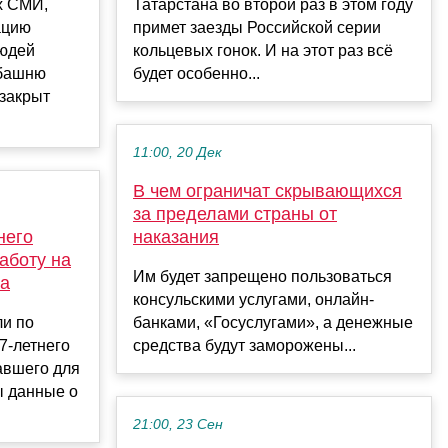
х СМИ,
Татарстана во второй раз в этом году
ацию
примет заезды Российской серии
людей
кольцевых гонок. И на этот раз всё
 башню
будет особенно...
 закрыт
11:00, 20 Дек
В чем ограничат скрывающихся
за пределами страны от
него
наказания
аботу на
Им будет запрещено пользоваться
ва
консульскими услугами, онлайн-
и по
банками, «Госуслугами», а денежные
7-летнего
средства будут заморожены...
авшего для
ы данные о
21:00, 23 Сен