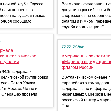
в ночной клуб в Одессе
Всемирная федерация тх
б на исполнение в
допустила российских и б
песен на русском языке.
спортсменов на соревнов
ноября сообщило...
флагом и гимном, передае
служба организации. С ...
к
20:00, 07 Янв
ержала
жинцев* в Москве,
Американцы захватили
Ингушетии
«Маринера», идущий п
флагом России
и ФСБ задержали
 религиозной группировки
В Атлантическом океане 
телей Батал-Хаджи
европейского командова
* в Москве, Чечне и
задержан, а по информац
. Операцию провели
незападных СМИ захваче
российский танкер «Мари
Под...