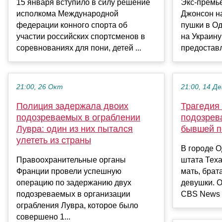
15 января вступило в силу решение
Экс-премь
исполкома Международной
Джонсон н
федерации конного спорта об
пушки в Од
участии российских спортсменов в
на Украину
соревнованиях для пони, детей ...
предоставл
21:00, 26 Окт
21:00, 14 Де
Полиция задержала двоих
Трагедия 
подозреваемых в ограблении
подозрева
Лувра: один из них пытался
бывшей п
улететь из страны
В городе О
Правоохранительные органы
штата Теха
Франции провели успешную
мать, брат
операцию по задержанию двух
девушки. О
подозреваемых в организации
CBS News с
ограбления Лувра, которое было
совершено 1...