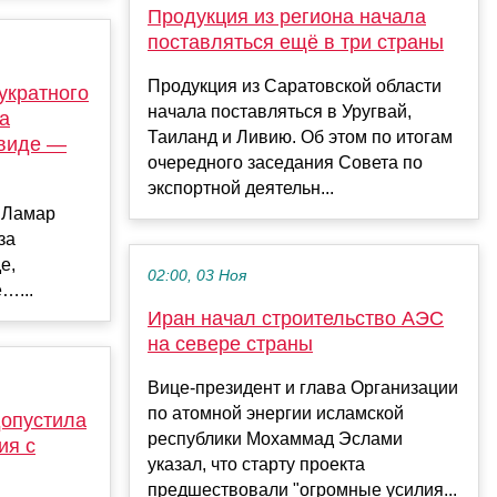
Продукция из региона начала
поставляться ещё в три страны
Продукция из Саратовской области
укратного
начала поставляться в Уругвай,
а
Таиланд и Ливию. Об этом по итогам
 виде —
очередного заседания Совета по
экспортной деятельн...
 Ламар
за
е,
02:00, 03 Ноя
…...
Иран начал строительство АЭС
на севере страны
Вице-президент и глава Организации
по атомной энергии исламской
опустила
республики Мохаммад Эслами
ия с
указал, что старту проекта
предшествовали "огромные усилия...