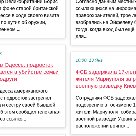
ер Великобритании Борис
Согласно данным местны
а фоне старой британской
ссылающихся на информ
ессе в ходе своего визита
правоохранителей, трое 
 пошутил об оружии,
взобрались на Эйфелеву
енном ...
тогда, когда вход был ещё
для...
к
10:00, 13 Янв
в Одессе: подросток
ется в убийстве семьи
ФСБ задержала 17-лет
одруги
жителя Мариуполя за р
военную разведку Кие
десса американского
с подросток застрелил
Сотрудники ФСБ задержал
а и сестру своей бывшей
подозрению в госизмене 1
б этом сообщил телеканал
жителя Мариуполя, собир
о ссылко...
военной разведки Украин
расположении воинск...