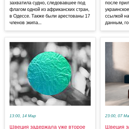
захватила судно, следовавшее под
после прил
флагом одной из африканских стран,
украинское
в Одессе. Также были арестованы 17
ссылкой на
членов экипа...
данным, гор
23:00, 07 М
13:00, 14 Мар
Швеция з
Швеция задержала уже второе