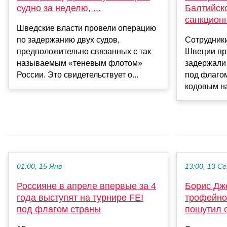
Балтийск
судно за неделю, ...
санкцион
Шведские власти провели операцию
Сотрудник
по задержанию двух судов,
Швеции пр
предположительно связанных с так
задержали 
называемым «теневым флотом»
под флаго
России. Это свидетельствует о...
кодовым на
01:00, 15 Янв
13:00, 13 С
Россияне в апреле впервые за 4
Борис Дж
года выступят на турнире FEI
трофейно
под флагом страны
пошутил 