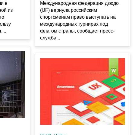
и в
Международная федерация дзюдо
ной из
(IJF) вернула российским
го
спортсменам право выступать на
ользу
международных турнирах под
...
флагом страны, сообщает пресс-
служба...