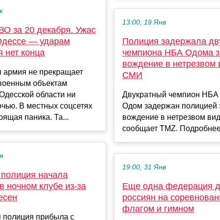
к
13:00, 19 Янв
ВО за 20 декабря. Ужас
 Одессе — ударам
Полиция задержала дв
 нет конца
чемпиона НБА Одома з
вождение в нетрезвом
я армия не прекращает
СМИ
 военным объектам
Одесской области ни
Двукратный чемпион НБА
очью. В местных соцсетях
Одом задержан полицией 
оящая паника. Та...
вождение в нетрезвом вид
сообщает TMZ. Подробнее
я
19:00, 31 Янв
 полиция начала
в ночном клубе из-за
Еще одна федерация д
есен
россиян на соревнован
флагом и гимном
я полиция прибыла с