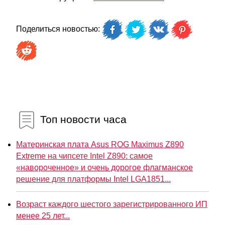
Поделиться новостью:
Топ новости часа
Материнская плата Asus ROG Maximus Z890
Extreme на чипсете Intel Z890: самое
«навороченное» и очень дорогое флагманское
решение для платформы Intel LGA1851...
Возраст каждого шестого зарегистрированного ИП
менее 25 лет...