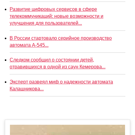
Развитие цифровых сервисов в сфере
телекоммуникаций: новые возможности и
улучшения для пользователей...
В России стартовало серийное производство
автомата А-545...
Следком сообщил о состоянии детей,
отравившихся в одной из саун Кемерова...
Эксперт развеял миф о надежности автомата
Калашникова...