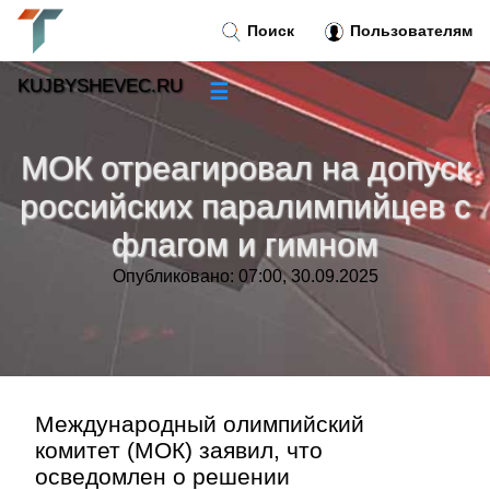
Поиск
Пользователям
KUJBYSHEVEC.RU
☰
Новости
»
МОК отреагировал на допуск
Тренды новостей
»
российских паралимпийцев с
флагом и гимном
Рубрики
»
Опубликовано: 07:00, 30.09.2025
Правила
»
Контакт
»
Международный олимпийский
комитет (МОК) заявил, что
осведомлен о решении