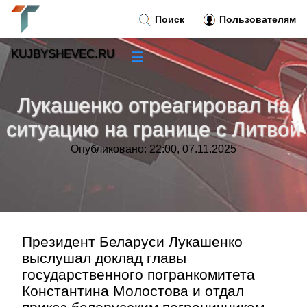
Поиск
Пользователям
KUJBYSHEVEC.RU
☰
Новости
»
Лукашенко отреагировал на
Тренды новостей
»
ситуацию на границе с Литвой
Опубликовано: 22:00, 07.11.2025
Рубрики
»
Правила
»
Контакт
»
Президент Беларуси Лукашенко
выслушал доклад главы
государственного погранкомитета
Константина Молостова и отдал