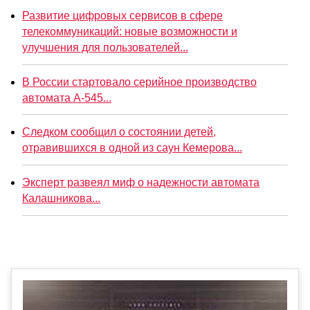
Развитие цифровых сервисов в сфере
телекоммуникаций: новые возможности и
улучшения для пользователей...
В России стартовало серийное производство
автомата А-545...
Следком сообщил о состоянии детей,
отравившихся в одной из саун Кемерова...
Эксперт развеял миф о надежности автомата
Калашникова...