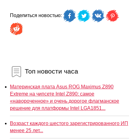
Поделиться новостью:
Топ новости часа
Материнская плата Asus ROG Maximus Z890
Extreme на чипсете Intel Z890: самое
«навороченное» и очень дорогое флагманское
решение для платформы Intel LGA1851...
Возраст каждого шестого зарегистрированного ИП
менее 25 лет...