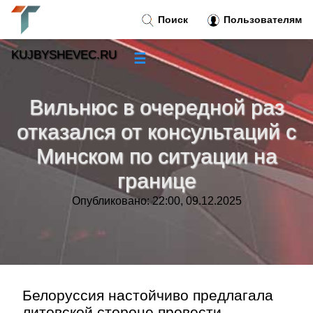
Поиск
Пользователям
KUJBYSHEVEC.RU
☰
Новости
»
Вильнюс в очередной раз
Тренды новостей
»
отказался от консультаций с
Минском по ситуации на
Рубрики
»
границе
Правила
»
Опубликовано: 22:00, 09.12.2025
Контакт
»
Белоруссия настойчиво предлагала
литовской стороне провести