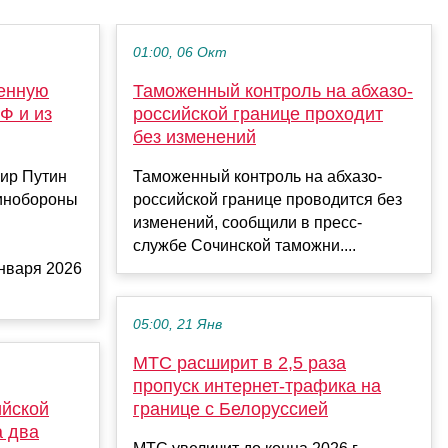
01:00, 06 Окт
оенную
Таможенный контроль на абхазо-
Ф и из
российской границе проходит
без изменений
ир Путин
Таможенный контроль на абхазо-
Минобороны
российской границе проводится без
изменений, сообщили в пресс-
службе Сочинской таможни....
нваря 2026
05:00, 21 Янв
МТС расширит в 2,5 раза
пропуск интернет-трафика на
ийской
границе с Белоруссией
а два