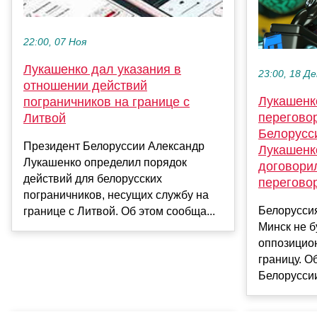
22:00, 07 Ноя
Лукашенко дал указания в
23:00, 18 Де
отношении действий
Лукашенк
пограничников на границе с
перегово
Литвой
Белорусси
Президент Белоруссии Александр
Лукашенк
Лукашенко определил порядок
договори
действий для белорусских
перегово
пограничников, несущих службу на
Белоруссия
границе с Литвой. Об этом сообща...
Минск не б
оппозицио
границу. О
Белоруссии