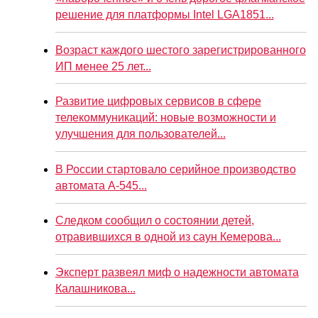
решение для платформы Intel LGA1851...
Возраст каждого шестого зарегистрированного
ИП менее 25 лет...
Развитие цифровых сервисов в сфере
телекоммуникаций: новые возможности и
улучшения для пользователей...
В России стартовало серийное производство
автомата А-545...
Следком сообщил о состоянии детей,
отравившихся в одной из саун Кемерова...
Эксперт развеял миф о надежности автомата
Калашникова...