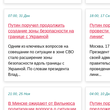
07:00, 31 Дек
18:00, 17 С
Путин поручил продолжить
Путин по
создание зоны безопасности на
провести 
границе с Украиной
линии"
Одним из ключевых вопросов на
Москва. 17
совещании по ситуации в зоне СВО
Президент
стало расширение зоны
своей адм
безопасности вдоль границы с
правительс
Украиной. По словам президента
проведени
Влад...
лини...
21:00, 25 Ноя
04:00, 10 Де
В Минске ожидают от Вильнюса
Путин по
политизации вопроса о ситуации
предложе