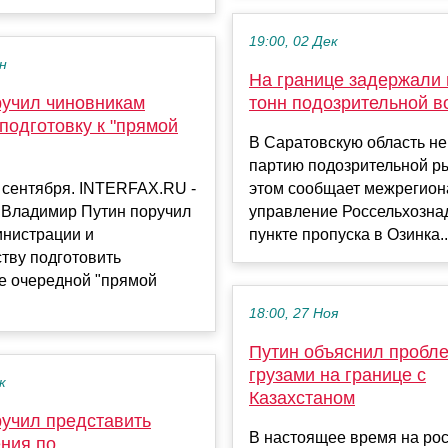
19:00, 02 Дек
ен
На границе задержали 
ручил чиновникам
тонн подозрительной 
подготовку к "прямой
В Саратовскую область не
партию подозрительной р
 сентября. INTERFAX.RU -
этом сообщает межрегион
 Владимир Путин поручил
управление Россельхозна
инистрации и
пункте пропуска в Озинка..
тву подготовить
е очередной "прямой
18:00, 27 Ноя
Путин объяснил пробл
грузами на границе с
к
Казахстаном
ручил представить
В настоящее время на рос
ния по