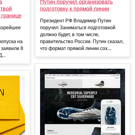
а
Путин поручил организовать
итвой
подготовку к прямой линии
 границе
Президент РФ Владимир Путин
скорейшее
поручил Заниматься подготовкой
должно будет, в том числе,
ропуска на
правительство России. Путин сказал,
 заявили 8
что формат прямой линии сох...
...