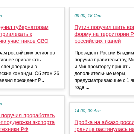
ен
09:00, 18 Сен
ручил губернаторам
Путин поручил шить в
привлекать к
форму на территории Р
ию участников СВО
российских тканей
рам российских регионов
Президент России Владим
тивнее привлекать
поручил правительству, 
 спецоперации в
и Минпромторгу принять
ские команды. Об этом 26
дополнительные меры,
аявил президент Р...
предусматривающие с 1 я
года ...
ен
14:00, 09 Авг
 поручил проработать
опподдержки экспорта
Пробка на абхазо-росс
цтехники РФ
границе растянулась н