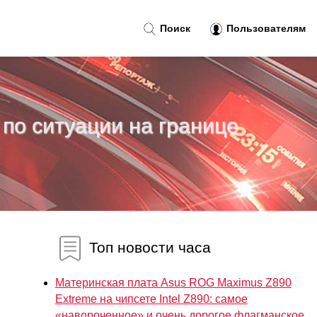
Поиск
Пользователям
по ситуации на границе
Топ новости часа
Материнская плата Asus ROG Maximus Z890
Extreme на чипсете Intel Z890: самое
«навороченное» и очень дорогое флагманское