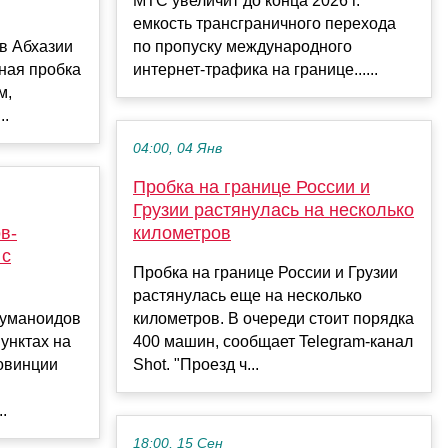
МТС увеличит до конца 2026 г.
емкость трансграничного перехода
 в Абхазии
по пропуску международного
ная пробка
интернет-трафика на границе......
м,
..
04:00, 04 Янв
Пробка на границе России и
Грузии растянулась на несколько
в-
километров
 с
Пробка на границе России и Грузии
растянулась еще на несколько
гуманоидов
километров. В очереди стоит порядка
унктах на
400 машин, сообщает Telegram-канал
овинции
Shot. "Проезд ч...
.
18:00, 15 Сен