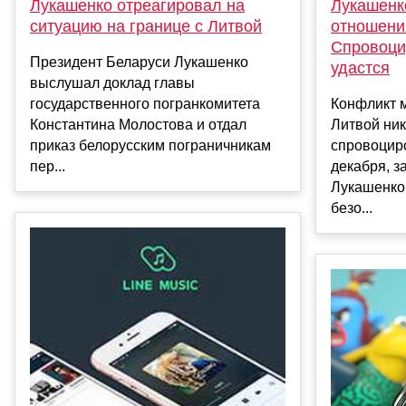
Лукашенко
Лукашенко отреагировал на
отношени
ситуацию на границе с Литвой
Спровоци
Президент Беларуси Лукашенко
удастся
выслушал доклад главы
Конфликт 
государственного погранкомитета
Литвой ник
Константина Молостова и отдал
спровоциро
приказ белорусским пограничникам
декабря, з
пер...
Лукашенко
безо...