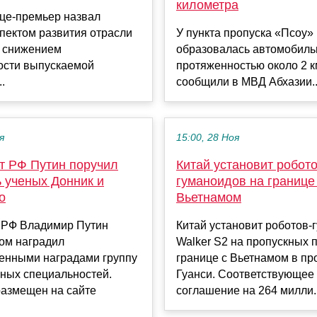
километра
це-премьер назвал
пектом развития отрасли
У пункта пропуска «Псоу»
д снижением
образовалась автомобиль
ости выпускаемой
протяженностью около 2 к
.
сообщили в МВД Абхазии..
я
15:00, 28 Ноя
т РФ Путин поручил
Китай установит робото
 ученых Донник и
гуманоидов на границе
о
Вьетнамом
 РФ Владимир Путин
Китай установит роботов-
ом наградил
Walker S2 на пропускных п
венными наградами группу
границе с Вьетнамом в пр
зных специальностей.
Гуанси. Соответствующее
размещен на сайте
соглашение на 264 милли..