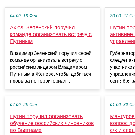
04:00, 18 Фев
20:00, 27 С
Axios: Зеленский поручил
Путин по
команде организовать встречу с
активнее 
Путиным
управлен
Владимир Зеленский поручил своей
Губернато
команде организовать встречу с
следует ак
российским лидером Владимиром
участников
Путиным в Женеве, чтобы добиться
управленче
прорыва по территориал...
сентября з
07:00, 25 Сен
01:00, 30 С
Путин поручил организовать
Мантуров
обучение российских чиновников
вопрос д
во Вьетнаме
с/х и спе