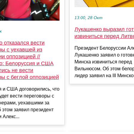
13:00, 28 Окт
Лукашенко выразил гот
к
извиниться перед Литв
о отказался вести
Президент Белоруссии Ал
ры с уехавшей из
Лукашенко заявил о готов
и оппозицией //
Минска извиниться перед
о: Белоруссия и США
Вильнюсом. Об этом бело
лись не вести
лидер заявил на III Минско
ры с беглой оппозицией
 и США договорились, что
удет вести переговоры с
нерами, уехавшими за
б этом заявил президент
 Алекс...