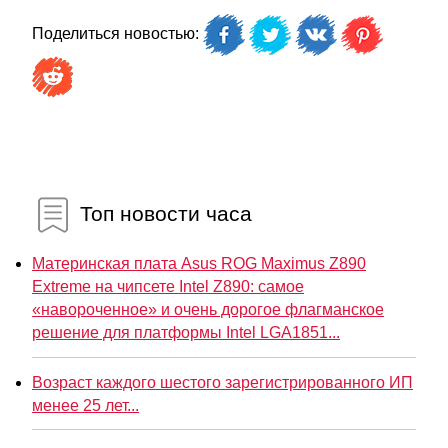
Поделиться новостью:
Топ новости часа
Материнская плата Asus ROG Maximus Z890
Extreme на чипсете Intel Z890: самое
«навороченное» и очень дорогое флагманское
решение для платформы Intel LGA1851...
Возраст каждого шестого зарегистрированного ИП
менее 25 лет...