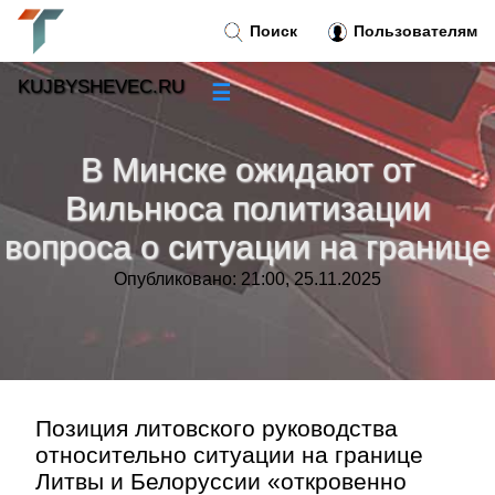
Поиск
Пользователям
KUJBYSHEVEC.RU
☰
Новости
»
В Минске ожидают от
Тренды новостей
»
Вильнюса политизации
вопроса о ситуации на границе
Рубрики
»
Опубликовано: 21:00, 25.11.2025
Правила
»
Контакт
»
Позиция литовского руководства
относительно ситуации на границе
Литвы и Белоруссии «откровенно