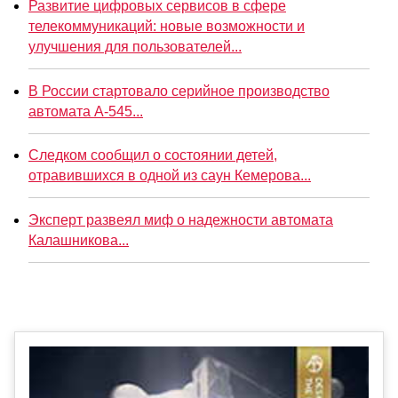
Развитие цифровых сервисов в сфере
телекоммуникаций: новые возможности и
улучшения для пользователей...
В России стартовало серийное производство
автомата А-545...
Следком сообщил о состоянии детей,
отравившихся в одной из саун Кемерова...
Эксперт развеял миф о надежности автомата
Калашникова...