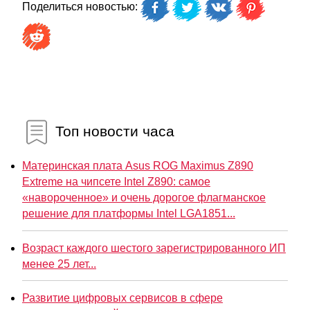
Поделиться новостью:
Топ новости часа
Материнская плата Asus ROG Maximus Z890
Extreme на чипсете Intel Z890: самое
«навороченное» и очень дорогое флагманское
решение для платформы Intel LGA1851...
Возраст каждого шестого зарегистрированного ИП
менее 25 лет...
Развитие цифровых сервисов в сфере