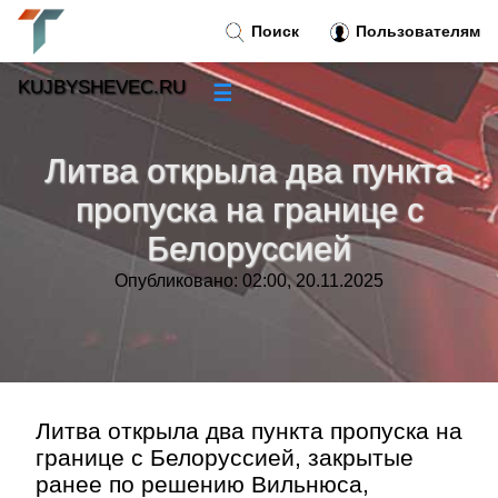
Поиск
Пользователям
KUJBYSHEVEC.RU
☰
Новости
»
Литва открыла два пункта
Тренды новостей
»
пропуска на границе с
Белоруссией
Рубрики
»
Опубликовано: 02:00, 20.11.2025
Правила
»
Контакт
»
Литва открыла два пункта пропуска на
границе с Белоруссией, закрытые
ранее по решению Вильнюса,