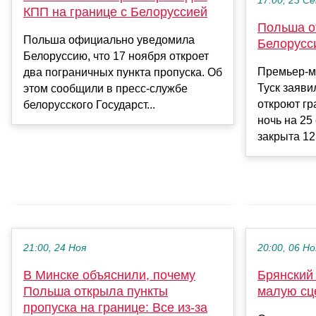
17:00, 23 С
КПП на границе с Белоруссией
Польша от
Польша официально уведомила
Белорусс
Белоруссию, что 17 ноября откроет
Премьер-м
два пограничных пункта пропуска. Об
Туск заяви
этом сообщили в пресс-службе
откроют гр
белорусского Государст...
ночь на 25
закрыта 12 
21:00, 24 Ноя
20:00, 06 Но
В Минске объяснили, почему
Брянский
Польша открыла пункты
малую сц
пропуска на границе: Все из-за