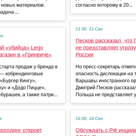
 новых материалов.
согласно которому в 20...
адача ...
11:00, 11 Сен
кт
Песков рассказал, что
ий «убийца» Lego
не представляет угроз
агазин в «Гринвиче»
России
старта продаж у бренда в
Но пресс-секретарь отмет
 — кобрендинговые
опасность дислокации на 
«Бургер Кингу»,
Варшавы иностранного ор
ку» и «Додо Пицце»,
Дмитрий Песков рассказал
бурашек, а также патри...
Польша не представляет уг
к
16:00, 14 Сен
холдинг откроет
Обсуждать с РФ инциде