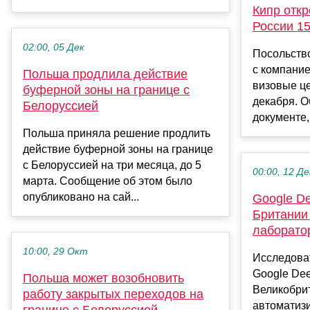
Кипр откр
России 1
02:00, 05 Дек
Посольство
с компание
Польша продлила действие
визовые це
буферной зоны на границе с
декабря. О
Белоруссией
документе, 
Польша приняла решение продлить
действие буферной зоны на границе
с Белоруссией на три месяца, до 5
00:00, 12 Де
марта. Сообщение об этом было
опубликовано на сай...
Google De
Британии
лаборато
10:00, 29 Окт
Исследова
Google Dee
Польша может возобновить
Великобри
работу закрытых переходов на
автоматиз
границе с Белоруссией