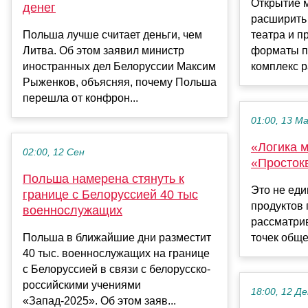
Открытие 
денег
расширить
Польша лучше считает деньги, чем
театра и п
Литва. Об этом заявил министр
форматы п
иностранных дел Белоруссии Максим
комплекс ра
Рыженков, объясняя, почему Польша
перешла от конфрон...
01:00, 13 М
«Логика 
02:00, 12 Сен
«Просток
Польша намерена стянуть к
Это не ед
границе с Белоруссией 40 тыс
продуктов 
военнослужащих
рассматрив
Польша в ближайшие дни разместит
точек обще
40 тыс. военнослужащих на границе
с Белоруссией в связи с белорусско-
российскими учениями
18:00, 12 Де
«Запад-2025». Об этом заяв...