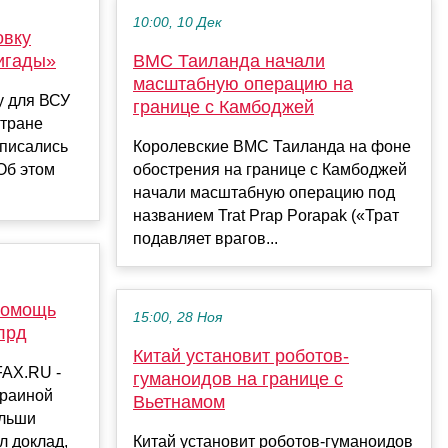
10:00, 10 Дек
овку
игады»
ВМС Таиланда начали
масштабную операцию на
у для ВСУ
границе с Камбоджей
тране
аписались
Королевские ВМС Таиланда на фоне
Об этом
обострения на границе с Камбоджей
начали масштабную операцию под
названием Trat Prap Porapak («Трат
подавляет врагов...
помощь
15:00, 28 Ноя
лрд
Китай установит роботов-
FAX.RU -
гуманоидов на границе с
краиной
Вьетнамом
ольши
л доклад,
Китай установит роботов-гуманоидов