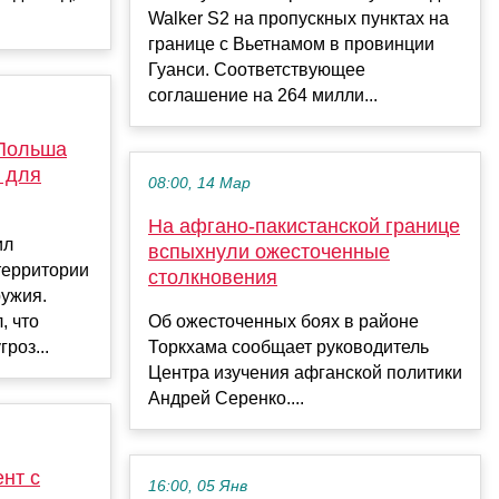
Walker S2 на пропускных пунктах на
границе с Вьетнамом в провинции
Гуанси. Соответствующее
соглашение на 264 милли...
 Польша
у для
08:00, 14 Мар
На афгано-пакистанской границе
ил
вспыхнули ожесточенные
территории
столкновения
ужия.
, что
Об ожесточенных боях в районе
роз...
Торкхама сообщает руководитель
Центра изучения афганской политики
Андрей Серенко....
нт с
16:00, 05 Янв