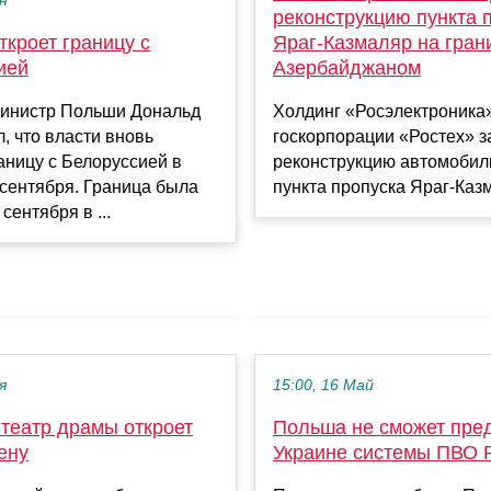
ен
реконструкцию пункта 
кроет границу с
Яраг-Казмаляр на гран
ией
Азербайджаном
инистр Польши Дональд
Холдинг «Росэлектроника
л, что власти вновь
госкорпорации «Ростех» 
аницу с Белоруссией в
реконструкцию автомобил
 сентября. Граница была
пункта пропуска Яраг-Казма
сентября в ...
я
15:00, 16 Май
 театр драмы откроет
Польша не сможет пре
ену
Украине системы ПВО Pa