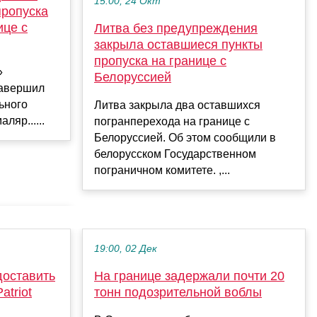
15:00, 24 Окт
пропуска
ице с
Литва без предупреждения
закрыла оставшиеся пункты
пропуска на границе с
»
Белоруссией
завершил
ьного
Литва закрыла два оставшихся
ляр......
погранперехода на границе с
Белоруссией. Об этом сообщили в
белорусском Государственном
пограничном комитете. ,...
19:00, 02 Дек
доставить
На границе задержали почти 20
triot
тонн подозрительной воблы