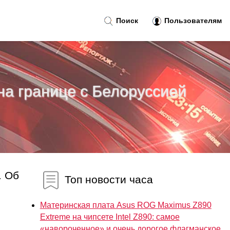
Поиск
Пользователям
на границе с Белоруссией
. Об
Топ новости часа
Материнская плата Asus ROG Maximus Z890
Extreme на чипсете Intel Z890: самое
«навороченное» и очень дорогое флагманское