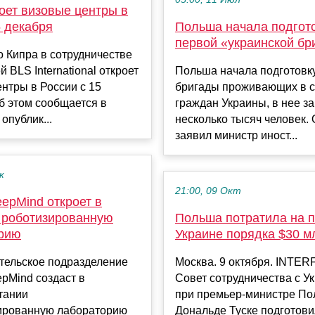
оет визовые центры в
5 декабря
Польша начала подгот
первой «украинской бр
 Кипра в сотрудничестве
й BLS International откроет
Польша начала подготовк
нтры в России с 15
бригады проживающих в с
б этом сообщается в
граждан Украины, в нее з
опублик...
несколько тысяч человек. 
заявил министр иност...
к
21:00, 09 Окт
epMind откроет в
 роботизированную
Польша потратила на 
рию
Украине порядка $30 м
тельское подразделение
Москва. 9 октября. INTER
pMind создаст в
Совет сотрудничества с У
тании
при премьер-министре П
ированную лабораторию
Дональде Туске подготови