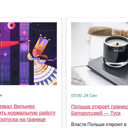
я
03:00, 24 Сен
извал Вильнюс
Польша откроет границ
ить нормальную работу
Белоруссией — Туск
ропуска на границе
Власти Польши откроют в 