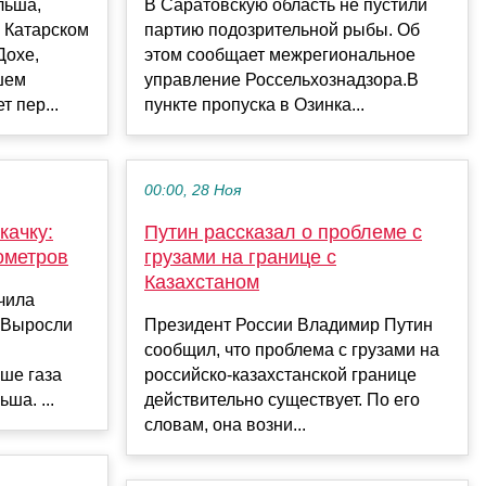
льша,
В Саратовскую область не пустили
 Катарском
партию подозрительной рыбы. Об
Дохе,
этом сообщает межрегиональное
шем
управление Россельхознадзора.В
 пер...
пункте пропуска в Озинка...
00:00, 28 Ноя
качку:
Путин рассказал о проблеме с
ометров
грузами на границе с
Казахстаном
чила
. Выросли
Президент России Владимир Путин
сообщил, что проблема с грузами на
ше газа
российско-казахстанской границе
ша. ...
действительно существует. По его
словам, она возни...