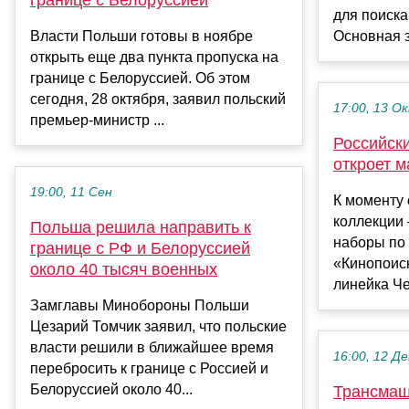
для поиска
Власти Польши готовы в ноябре
Основная з
открыть еще два пункта пропуска на
границе с Белоруссией. Об этом
сегодня, 28 октября, заявил польский
17:00, 13 О
премьер-министр ...
Российск
откроет м
19:00, 11 Сен
К моменту 
коллекции
Польша решила направить к
наборы по 
границе с РФ и Белоруссией
«Кинопоис
около 40 тысяч военных
линейка Че
Замглавы Минобороны Польши
Цезарий Томчик заявил, что польские
власти решили в ближайшее время
16:00, 12 Де
перебросить к границе с Россией и
Белоруссией около 40...
Трансмаш