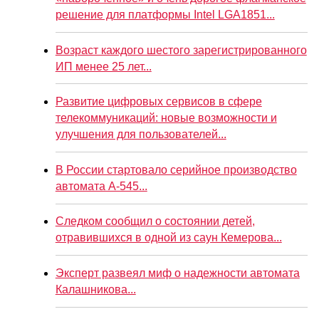
решение для платформы Intel LGA1851...
Возраст каждого шестого зарегистрированного
ИП менее 25 лет...
Развитие цифровых сервисов в сфере
телекоммуникаций: новые возможности и
улучшения для пользователей...
В России стартовало серийное производство
автомата А-545...
Следком сообщил о состоянии детей,
отравившихся в одной из саун Кемерова...
Эксперт развеял миф о надежности автомата
Калашникова...