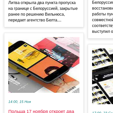
Белорусси
Литва открыла два пункта пропуска
восстанов
на границе с Белоруссией, закрытые
работы пун
ранее по решению Вильнюса,
совместной
передает агентство Белта....
соответст
выступил 
14:00, 15 Ноя
Польша 17 ноября откроет два