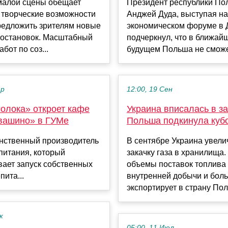
малой сцены обещает
Президент республики По
 творческие возможности
Анджей Дуда, выступая на
редложить зрителям новые
экономическом форуме в 
остановок. Масштабный
подчеркнул, что в ближай
бот по соз...
будущем Польша не сможет
ар
12:00, 19 Сен
молока» откроет кафе
Украина вписалась в за
вашино» в ГУМе
Польша подкинула куб
инственный производитель
В сентябре Украина увели
питания, который
закачку газа в хранилища
ает запуск собственных
объемы поставок топлива
пита...
внутренней добычи и боль
экспортирует в страну Поль
к
05:00, 11 Июл