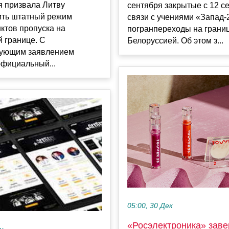
я призвала Литву
сентября закрытые с 12 с
ить штатный режим
связи с учениями «Запад-
ктов пропуска на
погранпереходы на границ
 границе. С
Белоруссией. Об этом з...
вующим заявлением
официальный...
05:00, 30 Дек
«Росэлектроника» зав