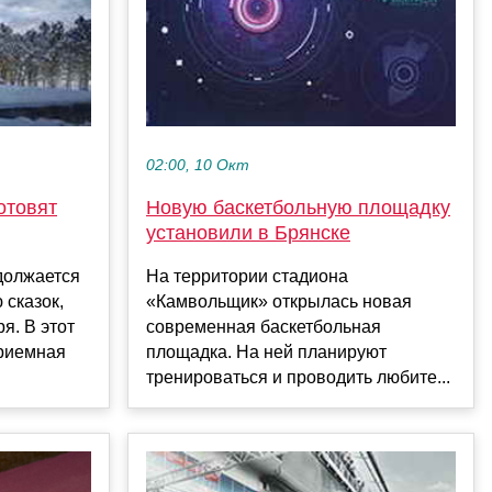
02:00, 10 Окт
отовят
Новую баскетбольную площадку
установили в Брянске
должается
На территории стадиона
 сказок,
«Камвольщик» открылась новая
я. В этот
современная баскетбольная
приемная
площадка. На ней планируют
тренироваться и проводить любите...