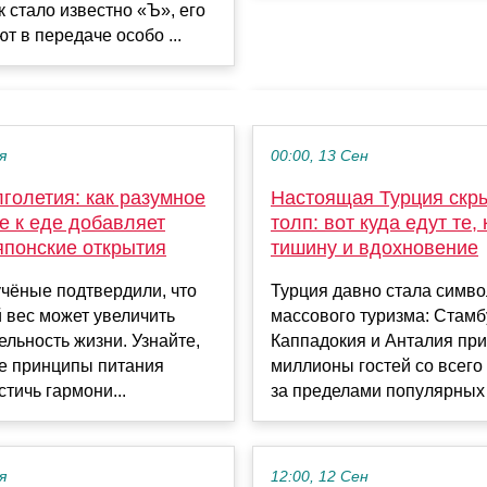
к стало известно «Ъ», его
т в передаче особо ...
я
00:00, 13 Сен
голетия: как разумное
Настоящая Турция скры
е к еде добавляет
толп: вот куда едут те,
японские открытия
тишину и вдохновение
чёные подтвердили, что
Турция давно стала симв
 вес может увеличить
массового туризма: Стамб
льность жизни. Узнайте,
Каппадокия и Анталия пр
ые принципы питания
миллионы гостей со всего
стичь гармони...
за пределами популярных 
я
12:00, 12 Сен