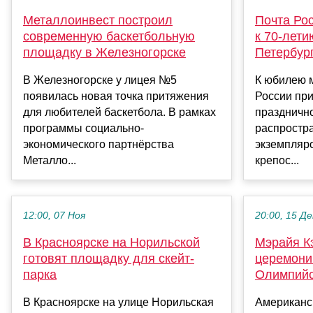
Металлоинвест построил
Почта Ро
современную баскетбольную
к 70-лети
площадку в Железногорске
Петербур
В Железногорске у лицея №5
К юбилею 
появилась новая точка притяжения
России пр
для любителей баскетбола. В рамках
празднично
программы социально-
распростра
экономического партнёрства
экземпляр
Металло...
крепос...
12:00, 07 Ноя
20:00, 15 Де
В Красноярске на Норильской
Мэрайя К
готовят площадку для скейт-
церемони
парка
Олимпийс
В Красноярске на улице Норильская
Американс