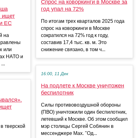
Спрос на коворкинги в Москве за
ьша
год упал на 72%
и ищет
По итогам трех кварталов 2025 года
 и ЕС
спрос на коворкинги в Москве
й на
сократился на 72% год к году,
правлены
составив 17,4 тыс. кв. м. Это
х или
снижение связано, в том ч...
ах НАТО и
...
16:00, 11 Дек
На подлете к Москве уничтожен
беспилотник
ывался».
Силы противовоздушной обороны
 ищет
(ПВО) уничтожили один беспилотник,
летевший к Москве. Об этом сообщил
 в тверской
мэр столицы Сергей Собянин в
мессенджере Max. "Од...