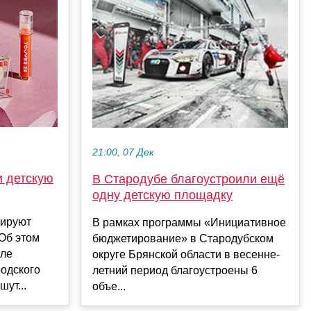
21:00, 07 Дек
и детскую
В Стародубе благоустроили ещё
одну детскую площадку
нируют
В рамках программы «Инициативное
 Об этом
бюджетирование» в Стародубском
але
округе Брянской области в весенне-
одского
летний период благоустроены 6
ут...
объе...