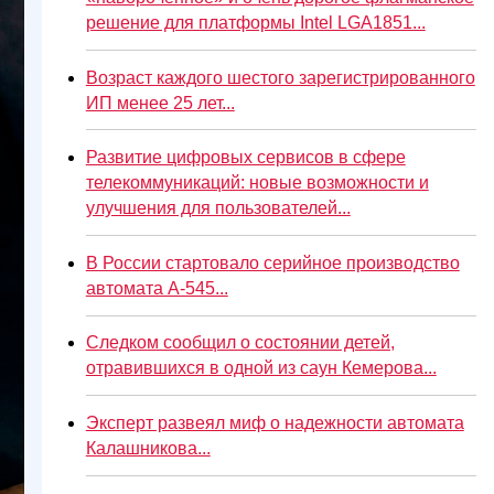
решение для платформы Intel LGA1851...
Возраст каждого шестого зарегистрированного
ИП менее 25 лет...
Развитие цифровых сервисов в сфере
телекоммуникаций: новые возможности и
улучшения для пользователей...
В России стартовало серийное производство
автомата А-545...
Следком сообщил о состоянии детей,
отравившихся в одной из саун Кемерова...
Эксперт развеял миф о надежности автомата
Калашникова...