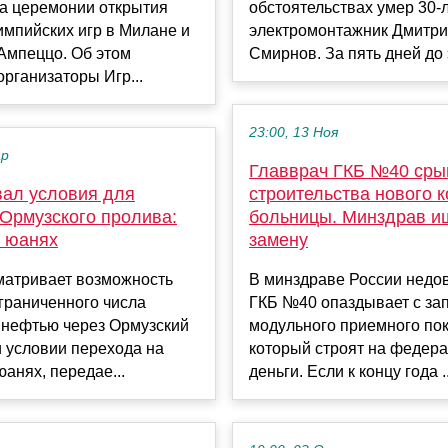
на церемонии открытия
обстоятельствах умер 30-
мпийских игр в Милане и
электромонтажник Дмитр
Ампеццо. Об этом
Смирнов. За пять дней до э
рганизаторы Игр...
23:00, 13 Ноя
ар
Главврач ГКБ №40 сры
вал условия для
строительства нового 
 Ормузского пролива:
больницы. Минздрав и
в юанях
замену
матривает возможность
В минздраве России недов
граниченного числа
ГКБ №40 опаздывает с за
 нефтью через Ормузский
модульного приемного пок
 условии перехода на
который строят на федер
юанях, передае...
деньги. Если к концу года ..