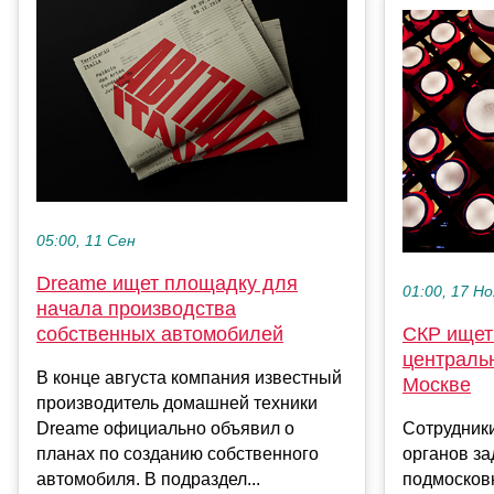
05:00, 11 Сен
Dreame ищет площадку для
01:00, 17 Но
начала производства
собственных автомобилей
СКР ищет
централь
В конце августа компания известный
Москве
производитель домашней техники
Dreame официально объявил о
Сотрудник
планах по созданию собственного
органов з
автомобиля. В подраздел...
подмосков