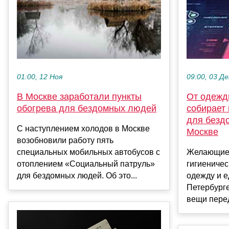
01:00, 12 Ноя
09:00, 03 Де
В Москве заработали пункты
От одежд
обогрева для бездомных людей
собирает
для безд
С наступлением холодов в Москве
Москве
возобновили работу пять
специальных мобильных автобусов с
Желающие 
отоплением «Социальный патруль»
гигиеничес
для бездомных людей. Об это...
одежду и е
Петербург
вещи перед