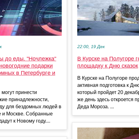
к
22:00, 19 Дек
ы до еды. "Ночлежка"
В Курске на Полугоре г
 новогодние подарки
площадку к Дню сказок
омных в Петербурге и
В Курске на Полугоре про
активная подготовка к Дню
могут принести
который пройдет 20 декабр
кие принадлежности,
же день здесь откроется 
ду для бездомных людей в
Деда Мороза. ...
е и Москве. Собранные
адут к Новому году....