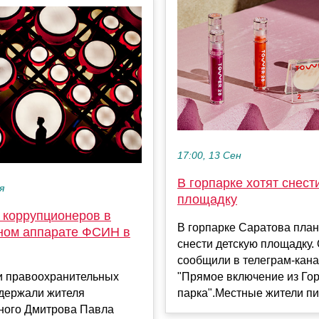
17:00, 13 Сен
В горпарке хотят снест
я
площадку
 коррупционеров в
В горпарке Саратова пла
ном аппарате ФСИН в
снести детскую площадку.
сообщили в телеграм-кан
и правоохранительных
"Прямое включение из Гор
адержали жителя
парка".Местные жители пиш
ного Дмитрова Павла