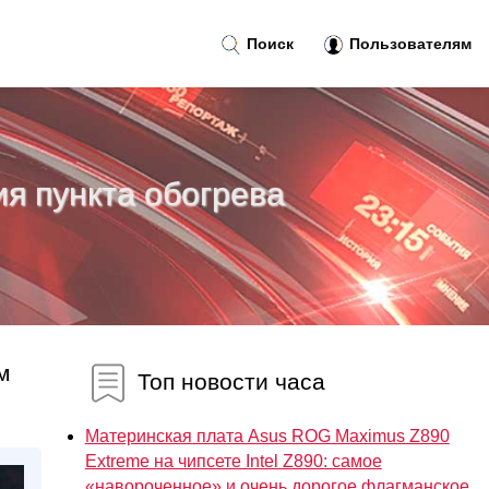
Поиск
Пользователям
я пункта обогрева
м
Топ новости часа
Материнская плата Asus ROG Maximus Z890
Extreme на чипсете Intel Z890: самое
«навороченное» и очень дорогое флагманское