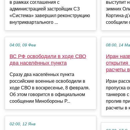
в рамках соглашения с
выступит 
администрацией застройщик СЗ
зимних Оли
«Система» завершил реконструкцию
Кортина-д’
внутриквартального ...
сообщили о
04:00, 09 Фев
08:00, 14 М
ВС РФ освободили в ходе СВО
Иран наз
два населённых пункта
открытия
расчеты 
Сразу два населённых пункта
российские военные освободили в
Иран расс
ходе СВО в воскресенье, 8 февраля.
пропуска о
Об этом говорится в официальном
танкеров с
сообщении Минобороны Р...
пролив при
расчеты в 
02:00, 12 Янв