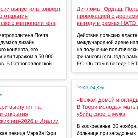
ссии выпустила конверт
Дипломат Ордаш: Пол
ю открытия
провокацией с дронам
гского метрополитена
выгоду в рамках НАТО
метрополитена Почта
Действия польских власте
идумала дизайн
международной арене на
го конверта, его
на получение политически
нили тиражом в 50 000
финансовых выгод в рамк
ов. В Петропавловской
ЕС. Об этом в беседе с RT 
19:00, 04 Дек
к
«Бежал домой и огляд
эри выступит на
В Твери молодая мать
и открытия
убийц своего мужа
ких игр-2026 в Италии
​В воскресенье, 30 ноября,
кая певица Мэрайя Кэри
больнице при загадочных