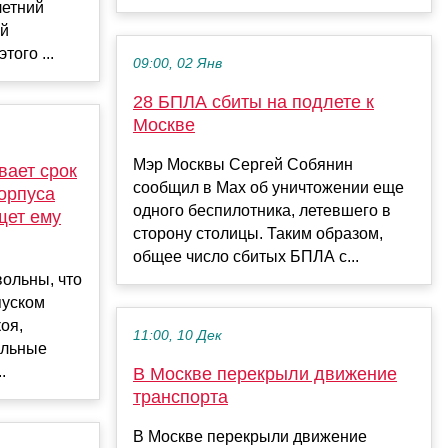
летний
ий
того ...
09:00, 02 Янв
28 БПЛА сбиты на подлете к
Москве
Мэр Москвы Сергей Собянин
вает срок
сообщил в Max об уничтожении еще
корпуса
одного беспилотника, летевшего в
щет ему
сторону столицы. Таким образом,
общее число сбитых БПЛА с...
ольны, что
пуском
оя,
11:00, 10 Дек
альные
.
В Москве перекрыли движение
транспорта
В Москве перекрыли движение