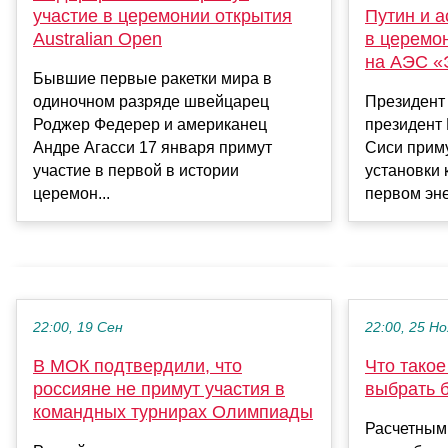
участие в церемонии открытия
Путин и а
Australian Open
в церемо
на АЭС «
Бывшие первые ракетки мира в
одиночном разряде швейцарец
Президент
Роджер Федерер и американец
президент 
Андре Агасси 17 января примут
Сиси приму
участие в первой в истории
установки 
церемон...
первом эне
22:00, 19 Сен
22:00, 25 Но
В МОК подтвердили, что
Что такое
россияне не примут участия в
выбрать 
командных турнирах Олимпиады
Расчетным