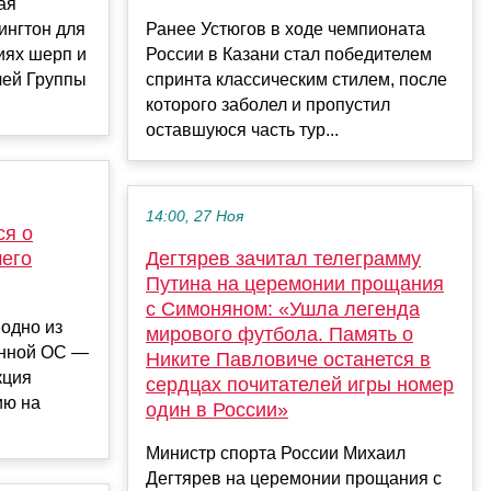
ая
ингтон для
Ранее Устюгов в ходе чемпионата
иях шерп и
России в Казани стал победителем
лей Группы
спринта классическим стилем, после
которого заболел и пропустил
оставшуюся часть тур...
14:00, 27 Ноя
ся о
шего
Дегтярев зачитал телеграмму
Путина на церемонии прощания
с Симоняном: «Ушла легенда
 одно из
мирового футбола. Память о
анной ОС —
Никите Павловиче останется в
кция
сердцах почитателей игры номер
ию на
один в России»
Министр спорта России Михаил
Дегтярев на церемонии прощания с