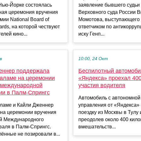
Нью-Йорке состоялась
заявление бывшего судьи
ная церемония вручения
Верховного суда России В
мии National Board of
Момотова, выступающего
rds, на которой чествуют
ответчиком по антикорру
елей кино...
иску Генп...
в
10:00, 24 Окт
еннер поддержала
Беспилотный автомоби
аламе на церемонии
«Яндекса» проехал 400
 международной
участия водителя
ии в Палм-Спрингс
Автомобиль с автономной
ламе и Кайли Дженнер
управления от «Яндекса»
 на церемонии вручения
поездку из Москвы в Тулу 
й Международного
преодолев около 400 кило
валя в Палм-Спрингс.
вмешательств...
ённые не позировали в...