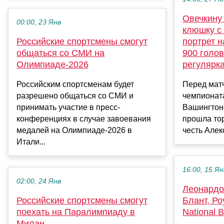
Овечкину
00:00, 23 Янв
клюшку с
Российские спортсмены смогут
портрет н
общаться со СМИ на
900 голов
Олимпиаде-2026
регулярк
Российским спортсменам будет
Перед мат
разрешено общаться со СМИ и
чемпионат
принимать участие в пресс-
Вашингтоно
конференциях в случае завоевания
прошла то
медалей на Олимпиаде-2026 в
честь Алек
Итали...
16:00, 15 Ян
02:00, 24 Янв
Леонардо
Российские спортсмены смогут
Блант, Ро
поехать на Паралимпиаду в
National 
Милан