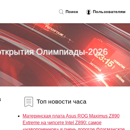
Поиск
Пользователям
 открытия Олимпиады-2026
в
Топ новости часа
Материнская плата Asus ROG Maximus Z890
Extreme на чипсете Intel Z890: самое
«навороченное» и очень дорогое флагманское