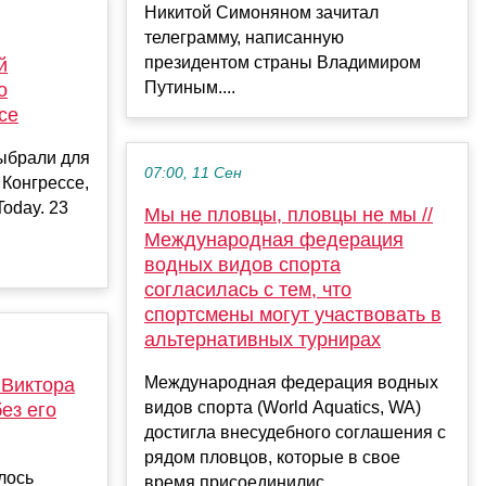
Никитой Симоняном зачитал
телеграмму, написанную
президентом страны Владимиром
й
Путиным....
о
се
ыбрали для
07:00, 11 Сен
 Конгрессе,
oday. 23
Мы не пловцы, пловцы не мы //
Международная федерация
водных видов спорта
согласилась с тем, что
спортсмены могут участвовать в
альтернативных турнирах
Международная федерация водных
 Виктора
видов спорта (World Aquatics, WA)
ез его
достигла внесудебного соглашения с
рядом пловцов, которые в свое
лось
время присоединилис...