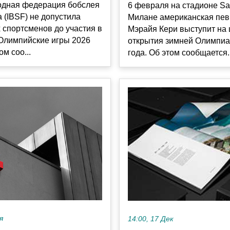
дная федерация бобслея
6 февраля на стадионе San
а (IBSF) не допустила
Милане американская пе
 спортсменов до участия в
Мэрайя Кери выступит на
 Олимпийские игры 2026
открытия зимней Олимпи
ом соо...
года. Об этом сообщается..
я
14:00, 17 Дек