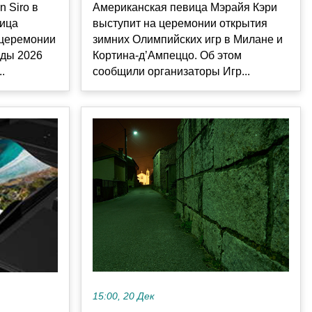
 Siro в
Американская певица Мэрайя Кэри
вица
выступит на церемонии открытия
 церемонии
зимних Олимпийских игр в Милане и
ады 2026
Кортина-д’Ампеццо. Об этом
.
сообщили организаторы Игр...
15:00, 20 Дек