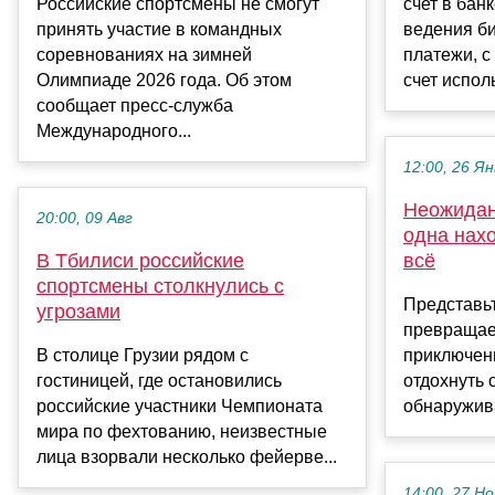
Российские спортсмены не смогут
счет в бан
принять участие в командных
ведения би
соревнованиях на зимней
платежи, с
Олимпиаде 2026 года. Об этом
счет исполь
сообщает пресс-служба
Международного...
12:00, 26 Ян
Неожидан
20:00, 09 Авг
одна нах
В Тбилиси российские
всё
спортсмены столкнулись с
Представьт
угрозами
превращае
В столице Грузии рядом с
приключен
гостиницей, где остановились
отдохнуть 
российские участники Чемпионата
обнаружива
мира по фехтованию, неизвестные
лица взорвали несколько фейерве...
14:00, 27 Но