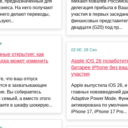
ке, предназначенный для
Михаил Ковалев Российск
знеса. На него получают
делегация прибыла в Ваш
 него делают переводы,
участия в первых заседан
зуют...
финансовых представите
двадцати (G20) под пр...
в
02:00, 18 Сен
ные открытия: как
одка может изменить
Apple iOS 26 позаботит
батарее iPhone без ва
участия
е, что ваш отпуск
тся в захватывающее
Apple выпустила iOS 26, и
ие. Вы собираетесь
главных нововведений д
с семьей, а вместо этого
Adaptive Power Mode. Фун
ете в шкафу шокирую...
активирована по умолчан
iPhone 17, iPhone 17 Pro...
я