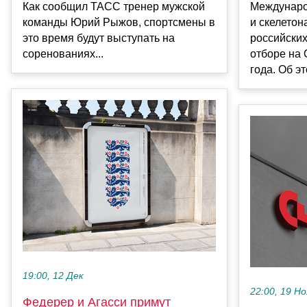
Как сообщил ТАСС тренер мужской
Междунаро
команды Юрий Рыжов, спортсмены в
и скелетон
это время будут выступать на
российских
соренованиях...
отборе на
года. Об эт
19:00, 12 Дек
22:00, 19 Но
Федерер и Агасси примут