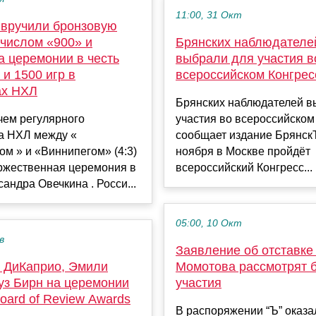
11:00, 31 Окт
 вручили бронзовую
 числом «900» и
Брянских наблюдателе
а церемонии в честь
выбрали для участия в
 и 1500 игр в
всероссийском Конгрес
ах НХЛ
Брянских наблюдателей в
чем регулярного
участия во всероссийском
а НХЛ между «
сообщает издание БрянскT
м » и «Виннипегом» (4:3)
ноября в Москве пройдёт
ржественная церемония в
всероссийский Конгресс...
сандра Овечкина . Росси...
05:00, 10 Окт
в
Заявление об отставке
 ДиКаприо, Эмили
Момотова рассмотрят б
уз Бирн на церемонии
участия
Board of Review Awards
В распоряжении “Ъ” оказа