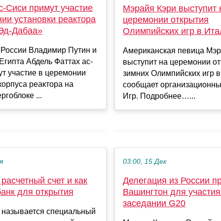
с-Сиси примут участие
Мэрайя Кэри выступит 
нии установки реактора
церемонии открытия
Эд-Дабаа»
Олимпийских игр в Ита
 России Владимир Путин и
Американская певица Мэр
Египта Абдель Фаттах ас-
выступит на церемонии о
т участие в церемонии
зимних Олимпийских игр в
корпуса реактора на
сообщает организационны
ргоблоке ...
Игр. Подробнее…...
я
03:00, 15 Дек
 расчетный счет и как
Делегация из России п
банк для открытия
Вашингтон для участия
заседании G20
 называется специальный