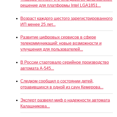
решение для платформы Intel LGA1851...
Возраст каждого шестого зарегистрированного
ИП менее 25 лет...
Развитие цифровых сервисов в сфере
телекоммуникаций: новые возможности и
улучшения для пользователей...
В России стартовало серийное производство
автомата А-545...
Следком сообщил о состоянии детей,
отравившихся в одной из саун Кемерова...
Эксперт развеял миф о надежности автомата
Калашникова...