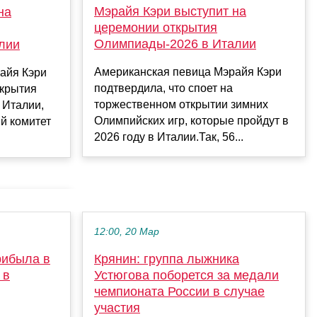
Мэрайя Кэри выступит на
на
церемонии открытия
Олимпиады-2026 в Италии
лии
Американская певица Мэрайя Кэри
айя Кэри
подтвердила, что споет на
ткрытия
торжественном открытии зимних
 Италии,
Олимпийских игр, которые пройдут в
й комитет
2026 году в Италии.Так, 56...
12:00, 20 Мар
рибыла в
Крянин: группа лыжника
 в
Устюгова поборется за медали
чемпионата России в случае
участия