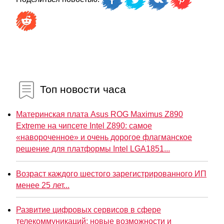
Топ новости часа
Материнская плата Asus ROG Maximus Z890
Extreme на чипсете Intel Z890: самое
«навороченное» и очень дорогое флагманское
решение для платформы Intel LGA1851...
Возраст каждого шестого зарегистрированного ИП
менее 25 лет...
Развитие цифровых сервисов в сфере
телекоммуникаций: новые возможности и