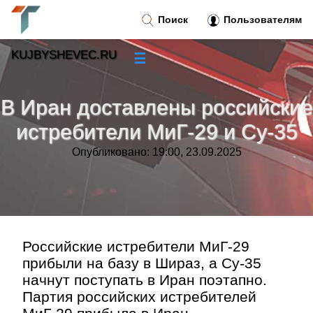
Поиск
Пользователям
KUJBYSHEVEC.RU
☰
Новости
»
В Иран доставлены российские
Тренды новостей
»
истребители МиГ-29 и Су-35
Опубликовано: 19:00, 23.09.2025
Рубрики
»
Правила
»
Контакт
»
Российские истребители МиГ-29
прибыли на базу в Шираз, а Су-35
начнут поступать в Иран поэтапно.
Партия российских истребителей