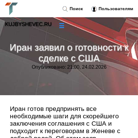
Поиск
Пользователям
KUJBYSHEVEC.RU
☰
Новости
»
Иран заявил о готовности к
Тренды новостей
»
сделке с США
Опубликовано: 21:00, 24.02.2026
Рубрики
»
Правила
»
Контакт
»
Иран готов предпринять все
необходимые шаги для скорейшего
заключения соглашения с США и
подходит к переговорам в Женеве с