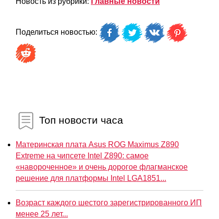
Новость из рубрики:
Главные новости
Поделиться новостью:
Топ новости часа
Материнская плата Asus ROG Maximus Z890
Extreme на чипсете Intel Z890: самое
«навороченное» и очень дорогое флагманское
решение для платформы Intel LGA1851...
Возраст каждого шестого зарегистрированного ИП
менее 25 лет...