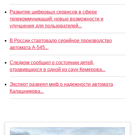
Развитие цифровых сервисов в сфере
телекоммуникаций: новые возможности и
улучшения для пользователей...
В России стартовало серийное производство
автомата А-545...
Следком сообщил о состоянии детей,
отравившихся в одной из саун Кемерова...
Эксперт развеял миф о надежности автомата
Калашникова...