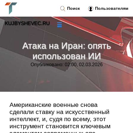
Поиск
Пользователям
KUJBYSHEVEC.RU
☰
Новости
»
Атака на Иран: опять
Тренды новостей
»
использован ИИ
Опубликовано: 02:00, 02.03.2026
Рубрики
»
Правила
»
Контакт
»
Американские военные снова
сделали ставку на искусственный
интеллект, и, судя по всему, этот
инструмент становится ключевым