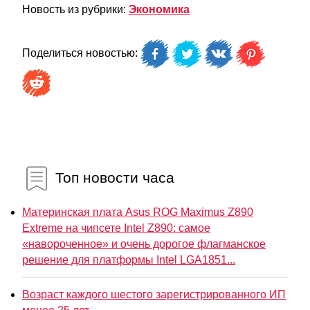
Новость из рубрики:
Экономика
Поделиться новостью:
Топ новости часа
Материнская плата Asus ROG Maximus Z890
Extreme на чипсете Intel Z890: самое
«навороченное» и очень дорогое флагманское
решение для платформы Intel LGA1851...
Возраст каждого шестого зарегистрированного ИП