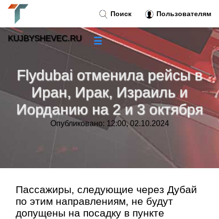
Поиск
Пользователям
KUJBYSHEVEC.RU
☰
Новости
»
Flydubai отменила рейсы в
Тренды новостей
»
Иран, Ирак, Израиль и
Иорданию на 2 и 3 октября
Рубрики
»
Опубликовано: 12:00, 02.10.2024
Правила
»
Контакт
»
Пассажиры, следующие через Дубай
по этим направлениям, не будут
допущены на посадку в пункте