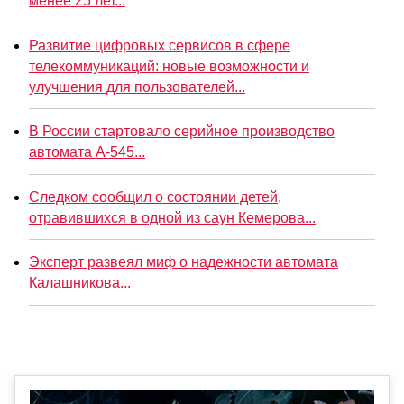
менее 25 лет...
Развитие цифровых сервисов в сфере
телекоммуникаций: новые возможности и
улучшения для пользователей...
В России стартовало серийное производство
автомата А-545...
Следком сообщил о состоянии детей,
отравившихся в одной из саун Кемерова...
Эксперт развеял миф о надежности автомата
Калашникова...