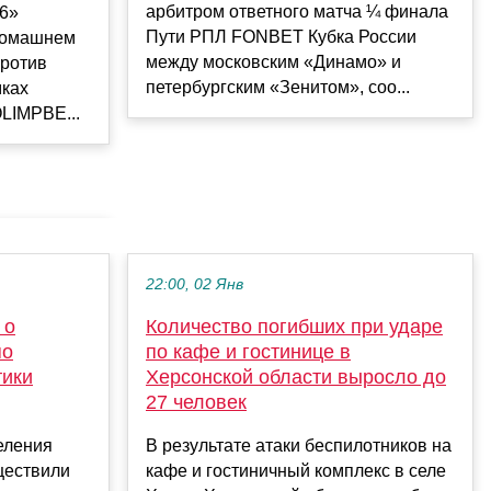
арбитром ответного матча ¼ финала
6»
Пути РПЛ FONBET Кубка России
 домашнем
между московским «Динамо» и
против
петербургским «Зенитом», соо...
мках
LIMPBE...
22:00, 02 Янв
 о
Количество погибших при ударе
по
по кафе и гостинице в
тики
Херсонской области выросло до
27 человек
еления
В результате атаки беспилотников на
ществили
кафе и гостиничный комплекс в селе