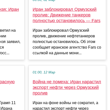
нзя: Иран
Иран заблокировал Ормузский
пролив: Движение танкеров
полностью остановилось — Fars
ветил на
Иран заблокировал Ормузский
нии
пролив, движение нефтетанкеров
нзя заявил,
полностью остановилось. Об этом
ся
сообщает иранское агентство Fars со
сс...
ссылкой на данные мони...
01:00, 12 Мар
красную
Война не помеха: Иран нарастил
экспорт нефти через Ормузский
пролив
Трамп 11
Иран на фоне войны не сократил, а
и Ирана
нарастил экспорт нефти через