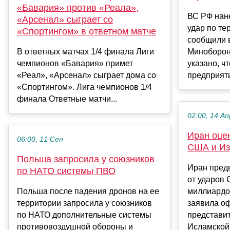
«Бавария» против «Реала»,
ВС РФ нан
«Арсенал» сыграет со
удар по те
«Спортингом» в ответном матче
сообщили 
В ответных матчах 1/4 финала Лиги
Миноборон
чемпионов «Бавария» примет
указано, ч
«Реал», «Арсенал» сыграет дома со
предприятия
«Спортингом». Лига чемпионов 1/4
финала Ответные матчи...
02:00, 14 Ап
Иран оце
06:00, 11 Сен
США и Из
Польша запросила у союзников
Иран пред
по НАТО системы ПВО
от ударов 
Польша после падения дронов на ее
миллиардо
территории запросила у союзников
заявила о
по НАТО дополнительные системы
представит
противовоздушной обороны и
Исламской.