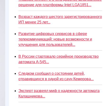
решение для платформы Intel LGA1851...
Возраст каждого шестого зарегистрированного
ИП менее 25 лет...
Развитие цифровых сервисов в сфере
телекоммуникаций: новые возможности и
улучшения для пользователей...
В России стартовало серийное производство
автомата А-545...
Следком сообщил о состоянии детей,
отравившихся в одной из саун Кемерова...
Эксперт развеял миф о надежности автомата
Калашникова...