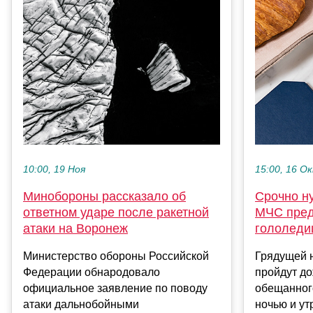
10:00, 19 Ноя
15:00, 16 О
Минобороны рассказало об
Срочно н
ответном ударе после ракетной
МЧС пред
атаки на Воронеж
гололеди
Министерство обороны Российской
Грядущей н
Федерации обнародовало
пройдут до
официальное заявление по поводу
обещанного
атаки дальнобойными
ночью и ут