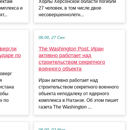
ектам
Хорлы Херсонской области погибли
омплекса и
27 человек, в том числе двое
т...
несовершеннолетн...
06:00, 27 Сен
овергли
The Washington Post: Иран
ударе по
активно работает над
строительством секретного
военного объекта
оверг
я
Иран активно работает над
истана
строительством секретного военного
кобы
объекта неподалеку от ядерного
х по
комплекса в Натанзе. Об этом пишет
газета The Washington ...
06:00, 02 Мар