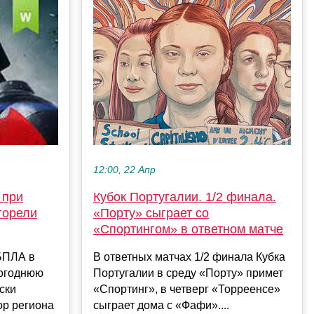
12:00, 22 Апр
Кубок Португалии. 1/2 финала.
 при
«Порту» сыграет со
горели
«Спортингом» в ответном матче
В ответных матчах 1/2 финала Кубка
 БПЛА в
Португалии в среду «Порту» примет
вогоднюю
«Спортинг», в четверг «Торреенсе»
ски
сыграет дома с «Фафи»....
ор региона