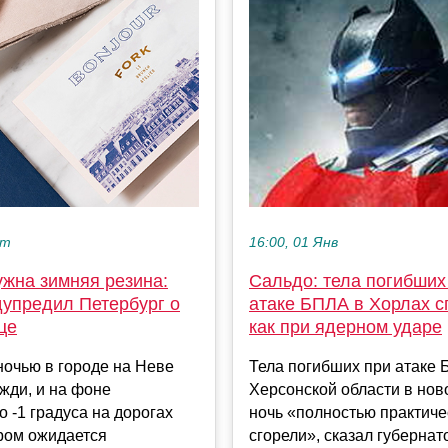
кт
16:00, 01 Янв
ужна зимняя резина:
Сальдо: тела погибших
упредил Петербург о
атаке БПЛА в Хорлах с
це
как при ядерном ударе
очью в городе на Неве
Тела погибших при атаке
жди, и на фоне
Херсонской области в но
 -1 градуса на дорогах
ночь «полностью практиче
ром ожидается
сгорели», сказал губернат