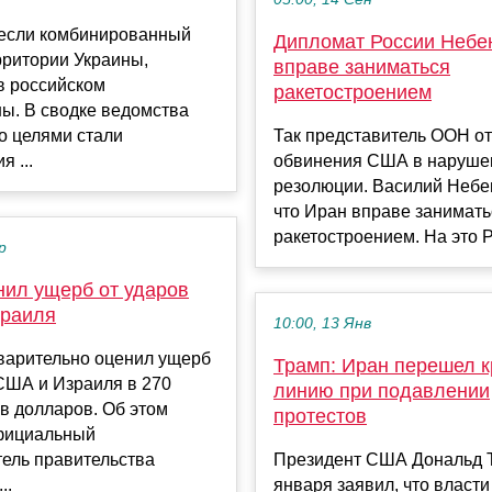
если комбинированный
Дипломат России Небе
рритории Украины,
вправе заниматься
в российском
ракетостроением
ы. В сводке ведомства
то целями стали
Так представитель ООН от
 ...
обвинения США в наруше
резолюции. Василий Небе
что Иран вправе занимать
ракетостроением. На это Ро
р
нил ущерб от ударов
раиля
10:00, 13 Янв
варительно оценил ущерб
Трамп: Иран перешел 
США и Израиля в 270
линию при подавлении
в долларов. Об этом
протестов
фициальный
ель правительства
Президент США Дональд 
..
января заявил, что власт