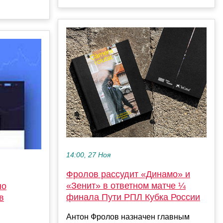
14:00, 27 Ноя
Фролов рассудит «Динамо» и
«Зенит» в ответном матче ¼
но
финала Пути РПЛ Кубка России
в
Антон Фролов назначен главным