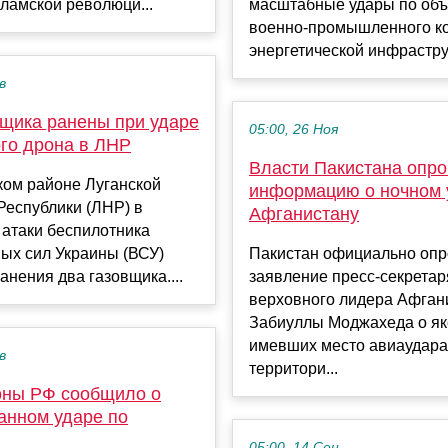
ламской революци...
масштабные удары по объ
военно-промышленного к
энергетической инфраструк
в
вщика ранены при ударе
05:00, 26 Ноя
ого дрона в ЛНР
Власти Пакистана опр
ком районе Луганской
информацию о ночном 
Республики (ЛНР) в
Афганистану
 атаки беспилотника
ых сил Украины (ВСУ)
Пакистан официально опр
анения два газовщика....
заявление пресс-секретар
верховного лидера Афган
Забиуллы Моджахеда о я
имевших место авиаудара
в
территори...
ны РФ сообщило о
анном ударе по
05:00, 14 Сен