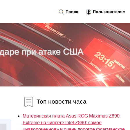
Поиск
Пользователям
ударе при атаке США
Топ новости часа
Материнская плата Asus ROG Maximus Z890
Extreme на чипсете Intel Z890: самое
«навороченное» и очень дорогое флагманское