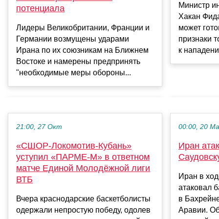
Министр и
потенциала
Хакан Фида
может гото
Лидеры Великобритании, Франции и
признаки т
Германии возмущены ударами
к нападению
Ирана по их союзникам на Ближнем
Востоке и намерены предпринять
"необходимые меры обороны...
21:00, 27 Окт
00:00, 20 М
«СШОР-Локомотив-Кубань»
Иран ата
уступил «ПАРМЕ-М» в ответном
Саудовск
матче Единой Молодёжной лиги
Иран в ход
ВТБ
атаковал 
Вчера краснодарские баскетболисты
в Бахрейн
одержали непростую победу, одолев
Аравии. О