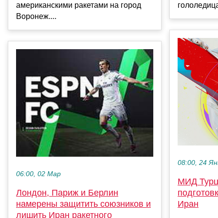
американскими ракетами на город
гололедица.
Воронеж....
08:00, 24 Ян
06:00, 02 Мар
МИД Турц
подготовк
Лондон, Париж и Берлин
Иран
намерены защитить союзников и
лишить Иран ракетного