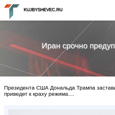
KUJBYSHEVEC.RU
Иран срочно предуп
Президента США Дональда Трампа заставил
приведет к краху режима....