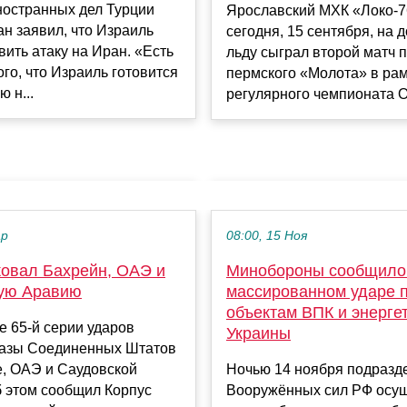
ностранных дел Турции
Ярославский МХК «Локо-7
н заявил, что Израиль
сегодня, 15 сентября, на
вить атаку на Иран. «Есть
льду сыграл второй матч 
ого, что Израиль готовится
пермского «Молота» в ра
 н...
регулярного чемпионата O
ар
08:00, 15 Ноя
ковал Бахрейн, ОАЭ и
Минобороны сообщило
ую Аравию
массированном ударе 
объектам ВПК и энерге
е 65-й серии ударов
Украины
базы Соединенных Штатов
е, ОАЭ и Саудовской
Ночью 14 ноября подразд
б этом сообщил Корпус
Вооружённых сил РФ осу