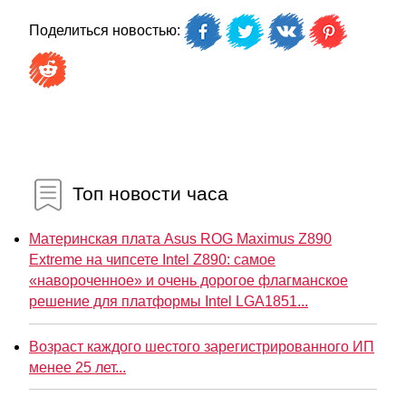
Поделиться новостью:
Топ новости часа
Материнская плата Asus ROG Maximus Z890
Extreme на чипсете Intel Z890: самое
«навороченное» и очень дорогое флагманское
решение для платформы Intel LGA1851...
Возраст каждого шестого зарегистрированного ИП
менее 25 лет...