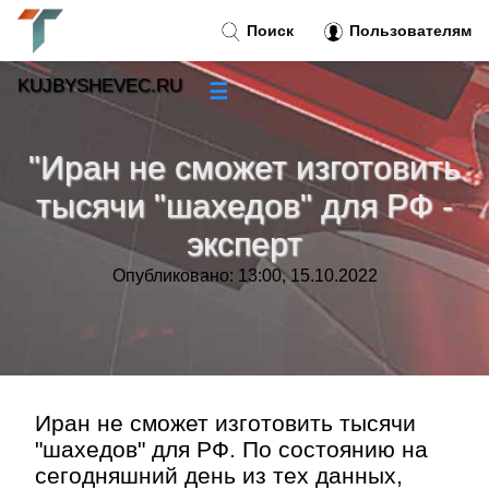
Поиск
Пользователям
KUJBYSHEVEC.RU
☰
Новости
»
"Иран не сможет изготовить
Тренды новостей
»
тысячи "шахедов" для РФ -
эксперт
Рубрики
»
Опубликовано: 13:00, 15.10.2022
Правила
»
Контакт
»
Иран не сможет изготовить тысячи
"шахедов" для РФ. По состоянию на
сегодняшний день из тех данных,