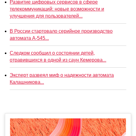
Развитие цифровых сервисов в сфере
телекоммуникаций: новые возможности и
улучшения для пользователей...
В России стартовало серийное производство
автомата А-545...
Следком сообщил о состоянии детей,
отравившихся в одной из саун Кемерова...
Эксперт развеял миф о надежности автомата
Калашникова...