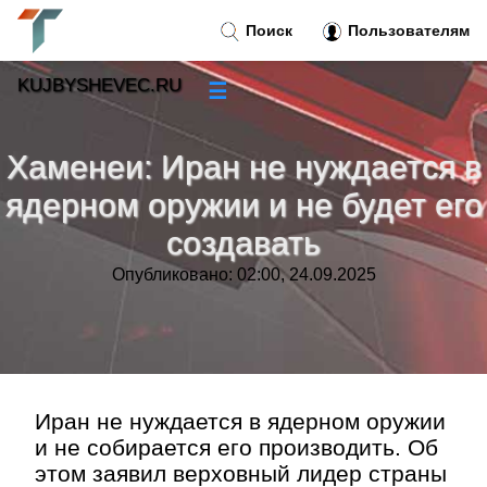
Поиск
Пользователям
KUJBYSHEVEC.RU
☰
Новости
»
Хаменеи: Иран не нуждается в
Тренды новостей
»
ядерном оружии и не будет его
создавать
Рубрики
»
Опубликовано: 02:00, 24.09.2025
Правила
»
Контакт
»
Иран не нуждается в ядерном оружии
и не собирается его производить. Об
этом заявил верховный лидер страны