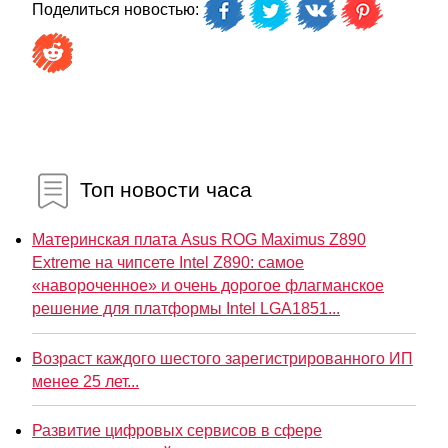
Поделиться новостью:
Топ новости часа
Материнская плата Asus ROG Maximus Z890
Extreme на чипсете Intel Z890: самое
«навороченное» и очень дорогое флагманское
решение для платформы Intel LGA1851...
Возраст каждого шестого зарегистрированного ИП
менее 25 лет...
Развитие цифровых сервисов в сфере